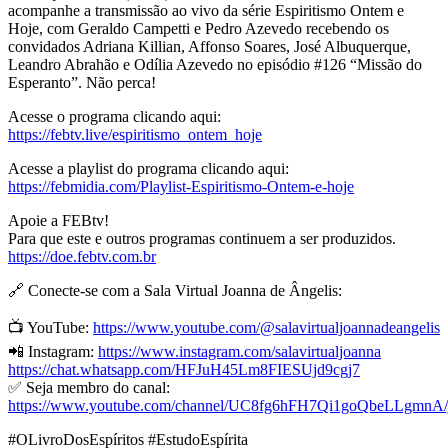
acompanhe a transmissão ao vivo da série Espiritismo Ontem e
Hoje, com Geraldo Campetti e Pedro Azevedo recebendo os
convidados Adriana Killian, Affonso Soares, José Albuquerque,
Leandro Abrahão e Odília Azevedo no episódio #126 “Missão do
Esperanto”. Não perca!
Acesse o programa clicando aqui:
https://febtv.live/espiritismo_ontem_hoje
Acesse a playlist do programa clicando aqui:
https://febmidia.com/Playlist-Espiritismo-Ontem-e-hoje
Apoie a FEBtv!
Para que este e outros programas continuem a ser produzidos.
https://doe.febtv.com.br
🔗 Conecte-se com a Sala Virtual Joanna de Ângelis:
📺 YouTube:
https://www.youtube.com/@salavirtualjoannadeangelis
📲 Instagram:
https://www.instagram.com/salavirtualjoanna
https://chat.whatsapp.com/HFJuH45Lm8FIESUjd9cgj7
✅ Seja membro do canal:
https://www.youtube.com/channel/UC8fg6hFH7Qi1goQbeLLgmnA/
#OLivroDosEspíritos #EstudoEspírita