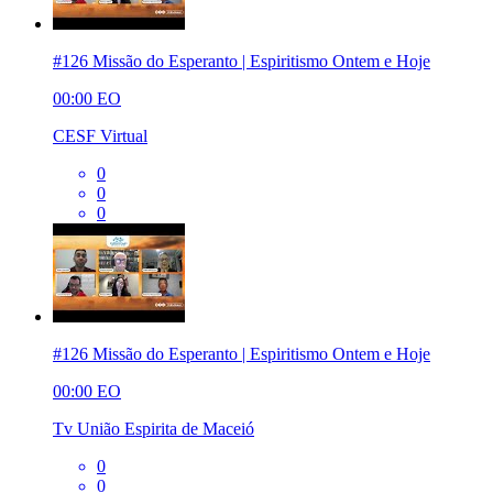
#126 Missão do Esperanto | Espiritismo Ontem e Hoje
00:00
EO
CESF Virtual
0
0
0
#126 Missão do Esperanto | Espiritismo Ontem e Hoje
00:00
EO
Tv União Espirita de Maceió
0
0