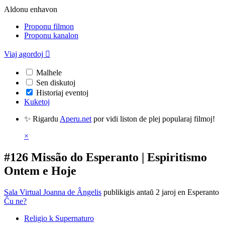
Aldonu enhavon
Proponu filmon
Proponu kanalon
Viaj agordoj

Malhele
Sen diskutoj
Historiaj eventoj
Kuketoj
✨ Rigardu
Aperu.net
por vidi liston de plej popularaj filmoj!
×
#126 Missão do Esperanto | Espiritismo
Ontem e Hoje
Sala Virtual Joanna de Ângelis
publikigis antaŭ 2 jaroj
en Esperanto
Ĉu ne?
Religio k Supernaturo