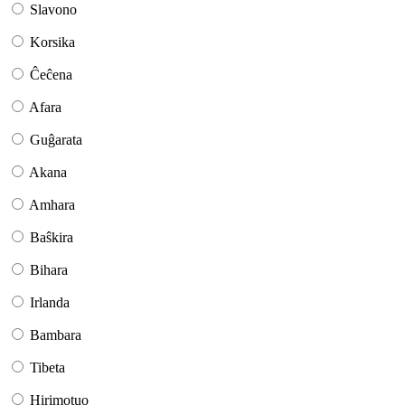
Slavono
Korsika
Ĉeĉena
Afara
Guĝarata
Akana
Amhara
Baŝkira
Bihara
Irlanda
Bambara
Tibeta
Hirimotuo