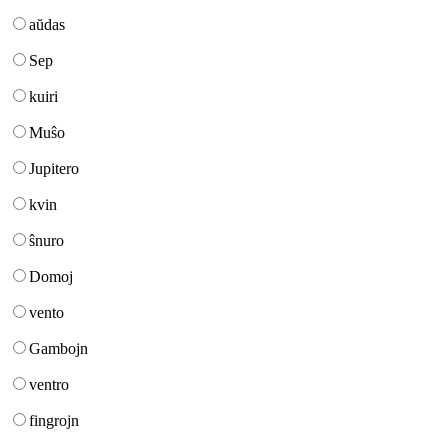
aŭdas
Sep
kuiri
Muŝo
Jupitero
kvin
ŝnuro
Domoj
vento
Gambojn
ventro
fingrojn