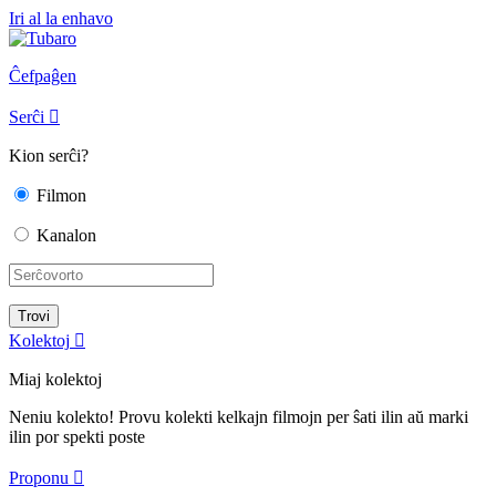
Iri al la enhavo
Ĉefpaĝen
Serĉi

Kion serĉi?
Filmon
Kanalon
Kolektoj

Miaj kolektoj
Neniu kolekto! Provu kolekti kelkajn filmojn per ŝati ilin aŭ marki
ilin por spekti poste
Proponu
