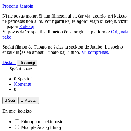
Proponu ĝenrojn
Ni ne povas montri ĉi tiun filmeton al vi, ĉar viaj agordoj pri kuketoj
ne permesas tion al ni. Por rigardi kaj re-agordi viajn kuketojn, vizitu
la paĝon
Kuketoj
.
Vi povas daŭre spekti la filmeton ĉe la originala platformo:
Originala
paĝo
Spekti filmon ĉe Tubaro ne ŝtelas la spekton de Jutubo. La spekto
enkalkuliĝas en ambaŭ Tubaro kaj Jutubo.
Mi komprenas.
Diskuti
Diskonigi
Spekti poste
0 Spektoj
Komentu!
0

Ŝati

Malŝati
En miaj kolektoj
Filmoj por spekti poste
Miaj plejŝatataj filmoj