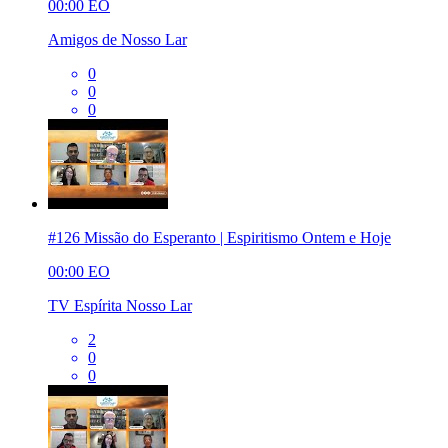
00:00
EO
Amigos de Nosso Lar
0
0
0
#126 Missão do Esperanto | Espiritismo Ontem e Hoje
00:00
EO
TV Espírita Nosso Lar
2
0
0