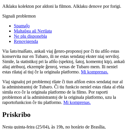
Alklaku kolekton por aldoni la filmon. Alklaku denove por forigi.
Signali problemon
Spamaĵo
Maltaŭga aŭ Nerilata
Ne plu disponebla
Renovigenda
Via ŝato/malŝato, ankaŭ viaj ĝenro-proponoj por ĉi tiu afiŝo estas
konservita nur en Tubaro, ili ne estas sendataj ekster niaj serviloj.
Simile, la statistikoj pri la afiŝo (spektoj, ŝatoj, komentoj ktp), ankaŭ
aliaj atribuoj, ekzemple ĝenroj, venas de Tubaro mem. Ili neniel
estas rilataj al tiuj ĉe la originala platformo.
Mi komprenas.
Viaj signaloj pri problemoj rilate ĉi tiun afiŝon estos sendataj nur al
la administrantoj de Tubaro. Ĉi tiu funkcio neniel estas rilata al ebla
simila eco ĉe la originala platformo de la filmo. Por raporti
problemon al la administrantoj de la originala platformo, uzu la
raportofunkcion ĉe tiu platformo.
Mi komprenas.
Priskribo
Nesta quinta-feira (25/04), às 19h, no horário de Brasília,