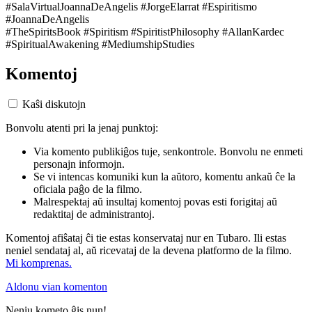
#SalaVirtualJoannaDeAngelis #JorgeElarrat #Espiritismo
#JoannaDeAngelis
#TheSpiritsBook #Spiritism #SpiritistPhilosophy #AllanKardec
#SpiritualAwakening #MediumshipStudies
Komentoj
Kaŝi diskutojn
Bonvolu atenti pri la jenaj punktoj:
Via komento publikiĝos tuje, senkontrole. Bonvolu ne enmeti
personajn informojn.
Se vi intencas komuniki kun la aŭtoro, komentu ankaŭ ĉe la
oficiala paĝo de la filmo.
Malrespektaj aŭ insultaj komentoj povas esti forigitaj aŭ
redaktitaj de administrantoj.
Komentoj afiŝataj ĉi tie estas konservataj nur en Tubaro. Ili estas
neniel sendataj al, aŭ ricevataj de la devena platformo de la filmo.
Mi komprenas.
Aldonu vian komenton
Neniu kometo ĝis nun!