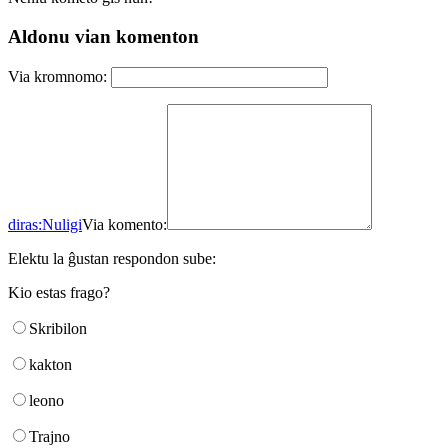
Aldonu vian komenton
Via kromnomo:
diras:
Nuligi
Via komento:
Elektu la ĝustan respondon sube:
Kio estas frago?
Skribilon
kakton
leono
Trajno