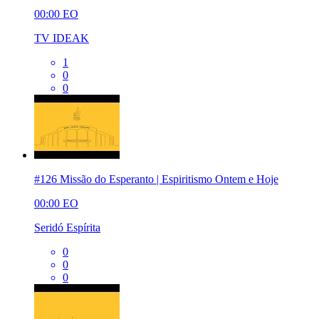
00:00
EO
TV IDEAK
1
0
0
#126 Missão do Esperanto | Espiritismo Ontem e Hoje
00:00
EO
Seridó Espírita
0
0
0