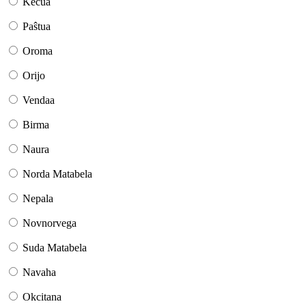
Keĉua
Paŝtua
Oroma
Orijo
Vendaa
Birma
Naura
Norda Matabela
Nepala
Novnorvega
Suda Matabela
Navaha
Okcitana