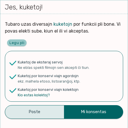
Iri




elektu
Jes, kuketoj!
Serĉi
Kolektoj
Proponu
Viaj
al
Filmo
tiun,
agord
la
kiu
enhavo
Tubaro uzas diversajn
kuketojn
por funkcii pli bone. Vi
Filozofio
plej
povas elekti sube, kiun el ili vi akceptas.
gravas
Kulturo k Historio
laŭ
Legu pli
vi.
Ĉefpaĝen
Lernado k Edukado
u
Ne
Kuketoj de eksteraj servoj
La
Lingvoj
Ne eblas spekti filmojn sen akcepti ĉi tiun.
ĉefa
✨ Rigardu
Aperu.net
por vidi liston
zorgu
Kuketoj por konservi viajn agordojn
de plej popularaj filmoj!
lingvo
Ludoj
ekz. malhela etoso, listoaranĝoj, ktp.
×
uzita
Kuketoj por konservi viajn kolektojn
en
Manĝoj k Kuirado
Kio estas kolektoj?
la
filmo:
Muziko
Palavras de Luz em
Naturo k Medio
Filtru