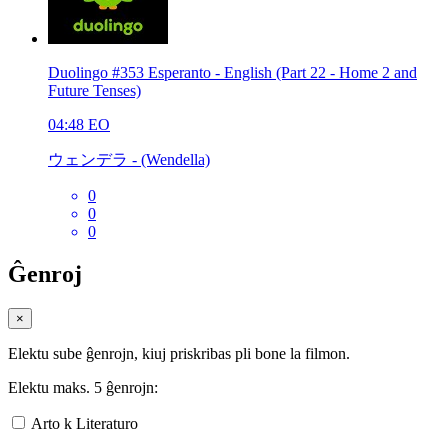
Duolingo #353 Esperanto - English (Part 22 - Home 2 and
Future Tenses)
04:48
EO
ウェンデラ - (Wendella)
0
0
0
Ĝenroj
×
Elektu sube ĝenrojn, kiuj priskribas pli bone la filmon.
Elektu maks. 5 ĝenrojn:
Arto k Literaturo