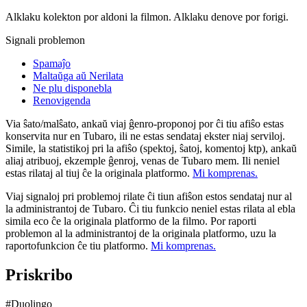
Alklaku kolekton por aldoni la filmon. Alklaku denove por forigi.
Signali problemon
Spamaĵo
Maltaŭga aŭ Nerilata
Ne plu disponebla
Renovigenda
Via ŝato/malŝato, ankaŭ viaj ĝenro-proponoj por ĉi tiu afiŝo estas
konservita nur en Tubaro, ili ne estas sendataj ekster niaj serviloj.
Simile, la statistikoj pri la afiŝo (spektoj, ŝatoj, komentoj ktp), ankaŭ
aliaj atribuoj, ekzemple ĝenroj, venas de Tubaro mem. Ili neniel
estas rilataj al tiuj ĉe la originala platformo.
Mi komprenas.
Viaj signaloj pri problemoj rilate ĉi tiun afiŝon estos sendataj nur al
la administrantoj de Tubaro. Ĉi tiu funkcio neniel estas rilata al ebla
simila eco ĉe la originala platformo de la filmo. Por raporti
problemon al la administrantoj de la originala platformo, uzu la
raportofunkcion ĉe tiu platformo.
Mi komprenas.
Priskribo
#Duolingo