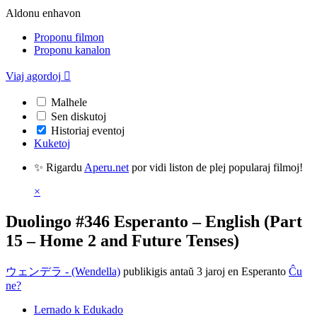
Aldonu enhavon
Proponu filmon
Proponu kanalon
Viaj agordoj

Malhele
Sen diskutoj
Historiaj eventoj
Kuketoj
✨ Rigardu
Aperu.net
por vidi liston de plej popularaj filmoj!
×
Duolingo #346 Esperanto – English (Part
15 – Home 2 and Future Tenses)
ウェンデラ - (Wendella)
publikigis antaŭ 3 jaroj
en Esperanto
Ĉu
ne?
Lernado k Edukado