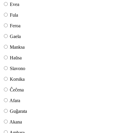
Evea
Fula
Feroa
Gaela
Manksa
Haŭsa
Slavono
Korsika
Ĉeĉena
Afara
Guĝarata
Akana
Amhara