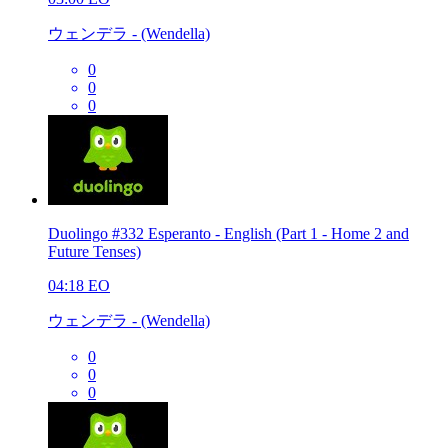
ウェンデラ - (Wendella)
0
0
0
Duolingo #332 Esperanto - English (Part 1 - Home 2 and
Future Tenses)
04:18
EO
ウェンデラ - (Wendella)
0
0
0