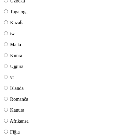
Uzbeka
Tagaloga
Kazaĥa
iw
Malta
Kimra
Ujgura
vr
Islanda
Romanĉa
Kanura
Afrikansa
Fiĝia