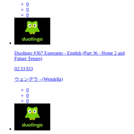
0
0
0
Duolingo #367 Esperanto - English (Part 36 - Home 2 and
Future Tenses)
02:33
EO
ウェンデラ - (Wendella)
0
0
0