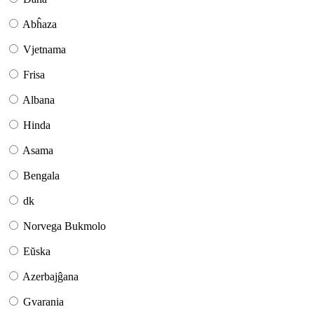
Abĥaza
Vjetnama
Frisa
Albana
Hinda
Asama
Bengala
dk
Norvega Bukmolo
Eŭska
Azerbajĝana
Gvarania