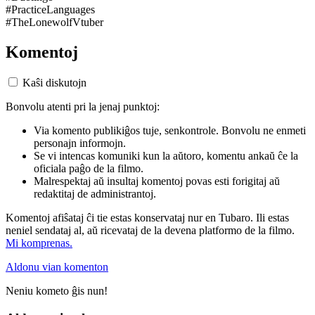
#PracticeLanguages
#TheLonewolfVtuber
Komentoj
Kaŝi diskutojn
Bonvolu atenti pri la jenaj punktoj:
Via komento publikiĝos tuje, senkontrole. Bonvolu ne enmeti
personajn informojn.
Se vi intencas komuniki kun la aŭtoro, komentu ankaŭ ĉe la
oficiala paĝo de la filmo.
Malrespektaj aŭ insultaj komentoj povas esti forigitaj aŭ
redaktitaj de administrantoj.
Komentoj afiŝataj ĉi tie estas konservataj nur en Tubaro. Ili estas
neniel sendataj al, aŭ ricevataj de la devena platformo de la filmo.
Mi komprenas.
Aldonu vian komenton
Neniu kometo ĝis nun!