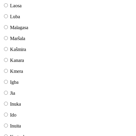
Laosa
Luba
Malagasa
Marŝala
Kaŝmira
Kanara
Kmera
Igba
Jia
Inuka
Ido
Inuita