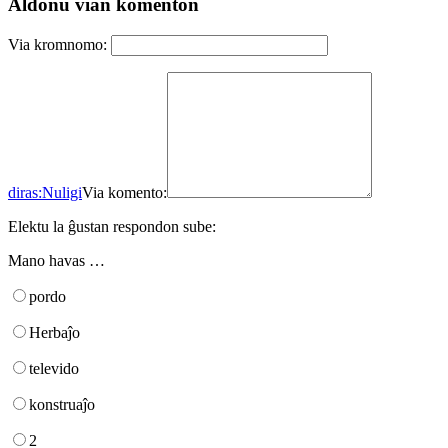
Aldonu vian komenton
Via kromnomo:
diras:
Nuligi
Via komento:
Elektu la ĝustan respondon sube:
Mano havas …
pordo
Herbaĵo
televido
konstruaĵo
2