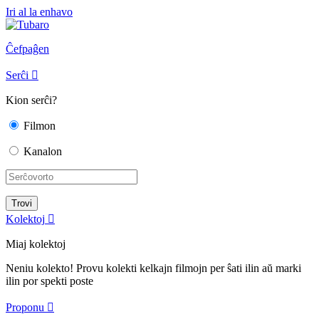
Iri al la enhavo
Ĉefpaĝen
Serĉi

Kion serĉi?
Filmon
Kanalon
Kolektoj

Miaj kolektoj
Neniu kolekto! Provu kolekti kelkajn filmojn per ŝati ilin aŭ marki
ilin por spekti poste
Proponu
