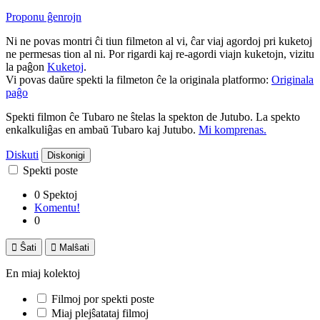
Proponu ĝenrojn
Ni ne povas montri ĉi tiun filmeton al vi, ĉar viaj agordoj pri kuketoj
ne permesas tion al ni. Por rigardi kaj re-agordi viajn kuketojn, vizitu
la paĝon
Kuketoj
.
Vi povas daŭre spekti la filmeton ĉe la originala platformo:
Originala
paĝo
Spekti filmon ĉe Tubaro ne ŝtelas la spekton de Jutubo. La spekto
enkalkuliĝas en ambaŭ Tubaro kaj Jutubo.
Mi komprenas.
Diskuti
Diskonigi
Spekti poste
0 Spektoj
Komentu!
0

Ŝati

Malŝati
En miaj kolektoj
Filmoj por spekti poste
Miaj plejŝatataj filmoj