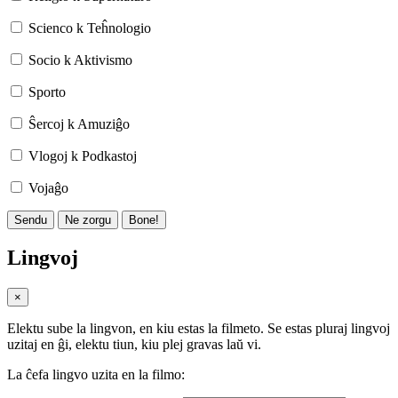
Scienco k Teĥnologio
Socio k Aktivismo
Sporto
Ŝercoj k Amuziĝo
Vlogoj k Podkastoj
Vojaĝo
Sendu
Ne zorgu
Bone!
Lingvoj
×
Elektu sube la lingvon, en kiu estas la filmeto. Se estas pluraj lingvoj
uzitaj en ĝi, elektu tiun, kiu plej gravas laŭ vi.
La ĉefa lingvo uzita en la filmo: