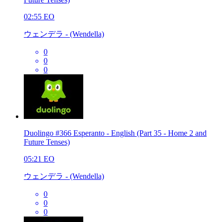
02:55
EO
ウェンデラ - (Wendella)
0
0
0
Duolingo #366 Esperanto - English (Part 35 - Home 2 and
Future Tenses)
05:21
EO
ウェンデラ - (Wendella)
0
0
0