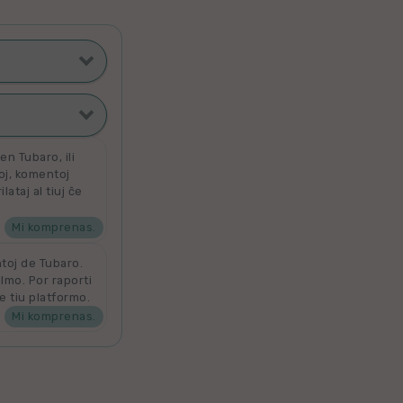
ti poste
filmoj
n Tubaro, ili
toj, komentoj
ataj al tiuj ĉe
ta
 por aldoni la
denove por
Mi komprenas.
ntoj de Tubaro.
ilmo. Por raporti
e tiu platformo.
Mi komprenas.