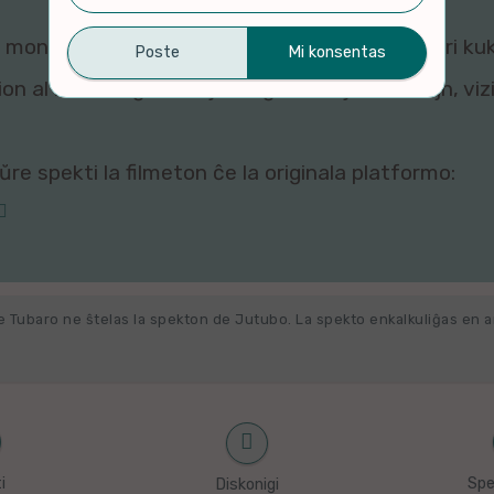
montri ĉi tiun filmeton al vi, ĉar viaj agordoj pri ku
n al ni. Por rigardi kaj re-agordi viajn kuketojn, vi
re spekti la filmeton ĉe la originala platformo:
e Tubaro ne ŝtelas la spekton de Jutubo. La spekto enkalkuliĝas en 
i
Spe
Diskonigi