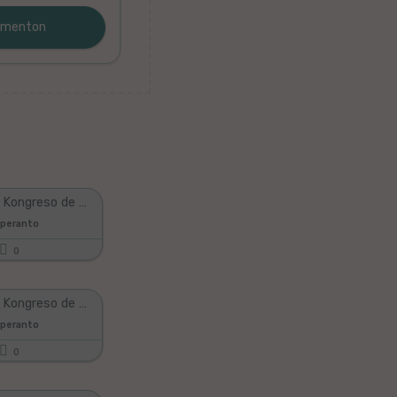
Universala Kongreso de Esperanto UK 2011 en Kopenhago, #01
speranto
0
Universala Kongreso de Esperanto 2011, #09
speranto
0