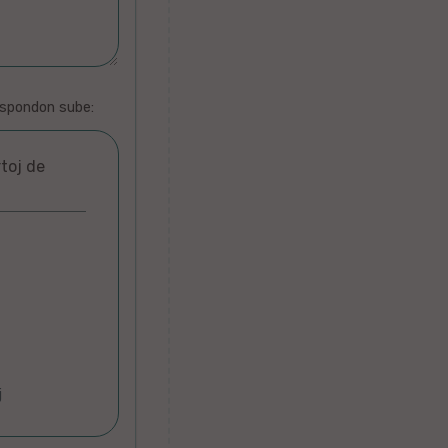
espondon sube:
rtoj de
j