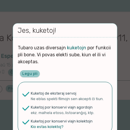
Jes, kuketoj!
la Kongreso de Esperanto 2011,
Tubaro uzas diversajn
kuketojn
por funkcii
pli bone. Vi povas elekti sube, kiun el ili vi
 Esperanto
akceptas.
aŭ 15 jaroj
o
Ĉu ne?
Legu pli
Proponu ĝenrojn
Kuketoj de eksteraj servoj
Ne eblas spekti filmojn sen akcepti ĉi tiun.
Kuketoj por konservi viajn agordojn
ekz. malhela etoso, listoaranĝoj, ktp.
Kuketoj por konservi viajn kolektojn
Kio estas kolektoj?