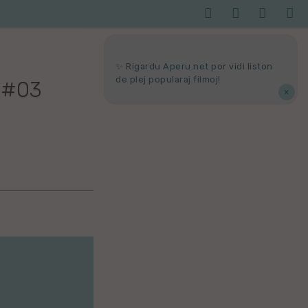




Serĉi
Kolektoj
Proponu
Viaj
agor
✨ Rigardu
Aperu.net
por vidi liston
de plej popularaj filmoj!
 #03
×