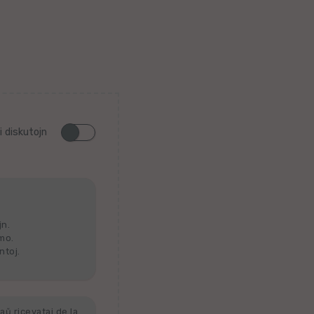
i diskutojn
jn.
lmo.
ntoj.
aŭ ricevataj de la