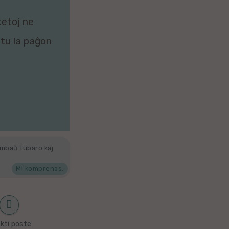
ketoj ne
zitu la paĝon
ambaŭ Tubaro kaj
Mi komprenas.
kti poste