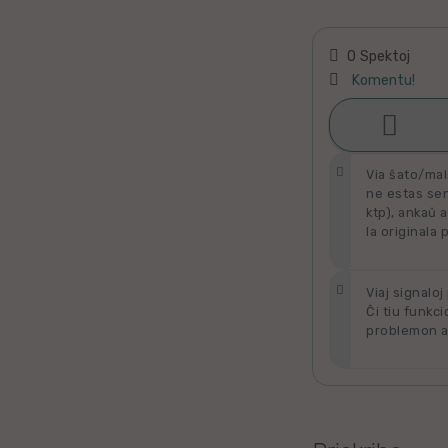
Latino
Ukraina
0 Spektoj
Komentu!
Taja

Ŝati
Kataluna
Via ŝato/mal
Greka
ne estas send
ktp), ankaŭ a
la originala 
Rumana
Sveda
Viaj signaloj
Ĉi tiu funkci
problemon al
Bulgara
Slovaka
Bosna