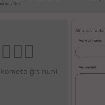
o de la filmo.
Aldonu vian k
Via kromnomo:
Via komento:
 kometo ĝis nun!