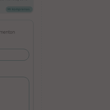
Mi komprenas.
omenton