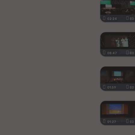
Kanura
02:24
EO
Afrikansa
Fiĝia
Mongola
08:47
EO
Ajmara
Bislamo
01:59
EO
Tamila
Somala
Estona
01:27
EO