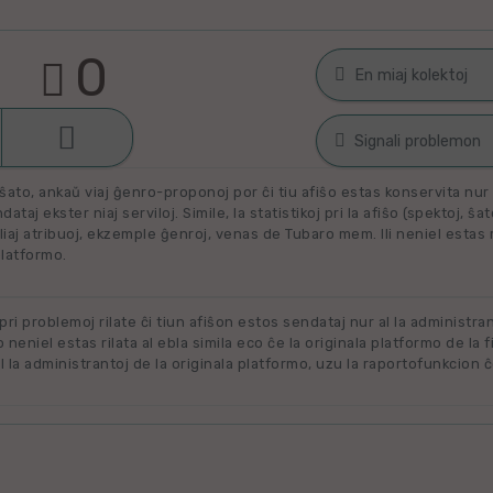
0
En miaj kolektoj

Malŝati
Filmoj por spek
Signali problemon
Miaj plejŝatataj 
ŝato, ankaŭ viaj ĝenro-proponoj por ĉi tiu afiŝo estas konservita nur e
Spamaĵo
ataj ekster niaj serviloj. Simile, la statistikoj pri la afiŝo (spektoj, ŝa
liaj atribuoj, ekzemple ĝenroj, venas de Tubaro mem. Ili neniel estas ril
Maltaŭga aŭ Nerila
Alklaku kolekton
platformo.
Ne plu disponebla
filmon. Alklaku 
forigi.
Renovigenda
 pri problemoj rilate ĉi tiun afiŝon estos sendataj nur al la administra
o neniel estas rilata al ebla simila eco ĉe la originala platformo de la f
 la administrantoj de la originala platformo, uzu la raportofunkcion ĉ