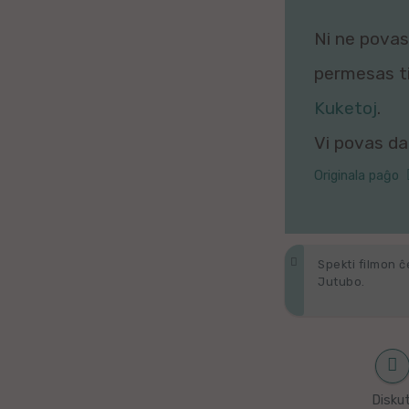
Galega
Ni ne povas 
Hungara
permesas tio
Malaja
Kuketoj
.
Vi povas daŭ
Nederlanda
Originala paĝo
Interlingvao
Ĉeĥa
Spekti filmon ĉ
zx
Jutubo.
Araba
Java
Diskut