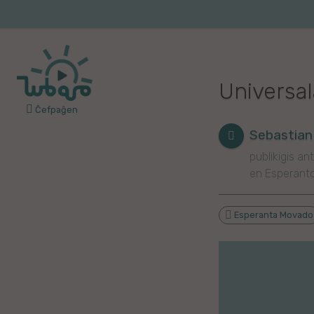
Iri
al
Korea
Vojaĝo
la
enhavo
Franca
Universa
Itala
Ĉefpaĝen
Pola
Sebastian
publikigis ant
Germana
en Esperant
Turka
Esperanta Movado
Indonezia
Persa
Ĉina