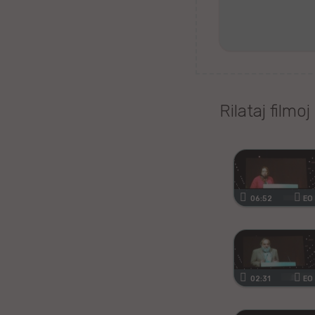
Tagaloga
Kazaĥa
iw
Rilataj filmoj
Malta
Kimra
Ujgura
06:52
EO
vr
Islanda
02:31
EO
Romanĉa