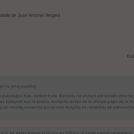
rolado de José Antonio Vergara
Kaŝ
ri la jenaj punktoj:
 publikiĝos tuje, senkontrole. Bonvolu ne enmeti personajn informo
cas komuniki kun la aŭtoro, komentu ankaŭ ĉe la oficiala paĝo de la fi
j aŭ insultaj komentoj povas esti forigitaj aŭ redaktitaj de administra
j ĉi tie estas konservataj nur en Tubaro. Ili estas neniel sendataj al, 