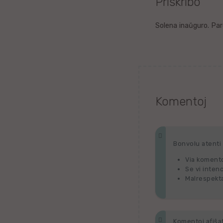
Priskribo
Litova
Solena inaŭguro. Pa
Urduo
Dana
Abĥaza
Komentoj
Vjetnama
Frisa
Bonvolu atenti p
Via komento
Albana
Se vi inten
Malrespekta
Hinda
Asama
Komentoj afiŝata