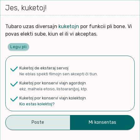
Iri




elektu
Jes, kuketoj!
Serĉi
Kolektoj
Proponu
Viaj
al
Filmo
tiun,
agor
la
kiu
enhavo
Tubaro uzas diversajn
kuketojn
por funkcii pli bone. Vi
Filozofio
plej
Ĉefpaĝen
povas elekti sube, kiun el ili vi akceptas.
gravas
Kulturo k Historio
laŭ
Legu pli
vi.
Lernado k Edukado
✨ Rigardu
Aperu.net
por vidi liston
de plej popularaj filmoj!
u
Ne
Kuketoj de eksteraj servoj
×
La
Lingvoj
Ne eblas spekti filmojn sen akcepti ĉi tiun.
ĉefa
zorgu
Kuketoj por konservi viajn agordojn
lingvo
Ludoj
ekz. malhela etoso, listoaranĝoj, ktp.
uzita
Kuketoj por konservi viajn kolektojn
en
Manĝoj k Kuirado
Kio estas kolektoj?
#EsperantoLives – Annie
la
filmo:
Muziko
et l’espéranto
Naturo k Medio
Filtru