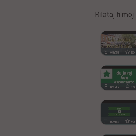
Kanura
Rilataj filmoj
Afrikansa
Fiĝia
Mongola
08:38
EO
Ajmara
Bislamo
02:47
EO
Tamila
Somala
Estona
02:54
EO