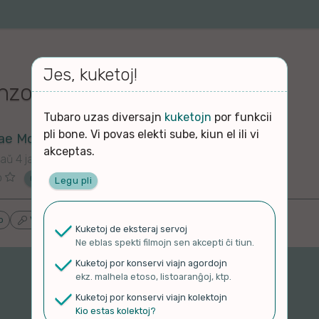
Jes, kuketoj!
nzo de la UK
Tubaro uzas diversajn
kuketojn
por funkcii
pli bone. Vi povas elekti sube, kiun el ili vi
ae Moses
akceptas.
aŭ 4 jaroj
o
Ĉu ne?
Legu pli
o
Vlogoj k Podkastoj
Proponu ĝenrojn
Kuketoj de eksteraj servoj
Ne eblas spekti filmojn sen akcepti ĉi tiun.
Kuketoj por konservi viajn agordojn
ekz. malhela etoso, listoaranĝoj, ktp.
Kuketoj por konservi viajn kolektojn
Kio estas kolektoj?