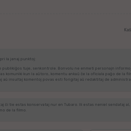
Kaŝ
ri la jenaj punktoj:
 publikiĝos tuje, senkontrole. Bonvolu ne enmeti personajn informo
cas komuniki kun la aŭtoro, komentu ankaŭ ĉe la oficiala paĝo de la fi
j aŭ insultaj komentoj povas esti forigitaj aŭ redaktitaj de administra
j ĉi tie estas konservataj nur en Tubaro. Ili estas neniel sendataj al, 
o de la filmo.