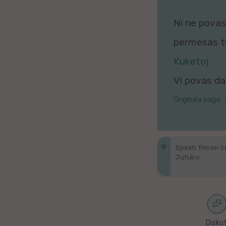
Galega
Ni ne povas 
Hungara
permesas tio
Malaja
Kuketoj
.
Vi povas daŭ
Nederlanda
Originala paĝo
Interlingvao
Ĉeĥa
Spekti filmon ĉ
zx
Jutubo.
Araba
Java
Diskut