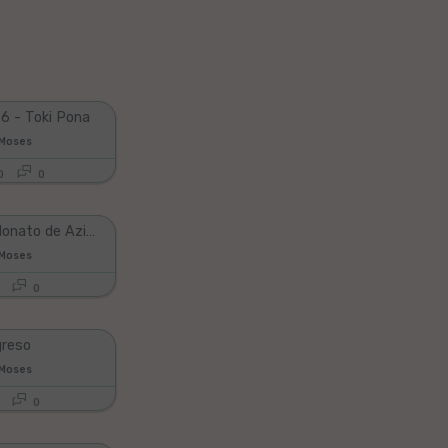
 6 - Toki Pona
 Moses
0
0
Ella - La Monato de Aziaj Landoj
 Moses
0
greso
 Moses
0