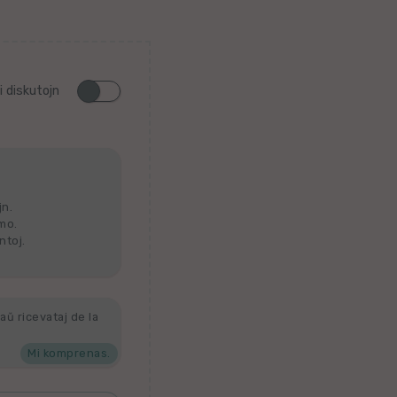
i diskutojn
jn.
lmo.
ntoj.
aŭ ricevataj de la
Mi komprenas.