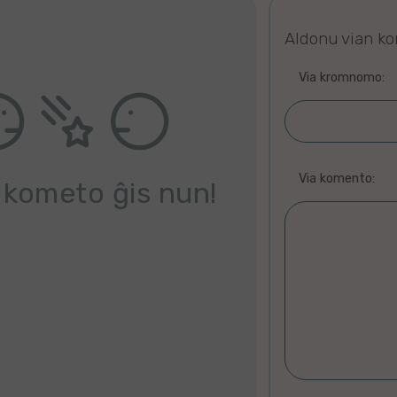
Aldonu vian k
Via kromnomo:
Via komento:
 kometo ĝis nun!