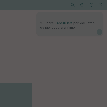




Serĉi
Kolektoj
Proponu
Viaj
agord
✨ Rigardu
Aperu.net
por vidi liston
de plej popularaj filmoj!
×