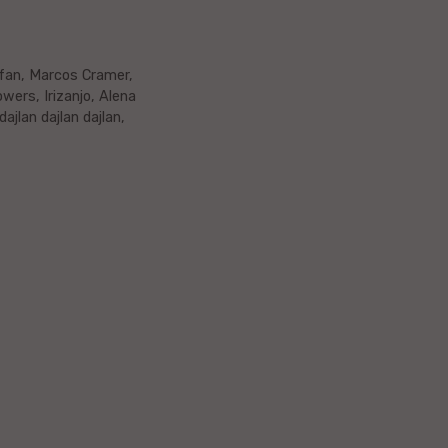
efan, Marcos Cramer,
wers, Irizanjo, Alena
jlan dajlan dajlan,