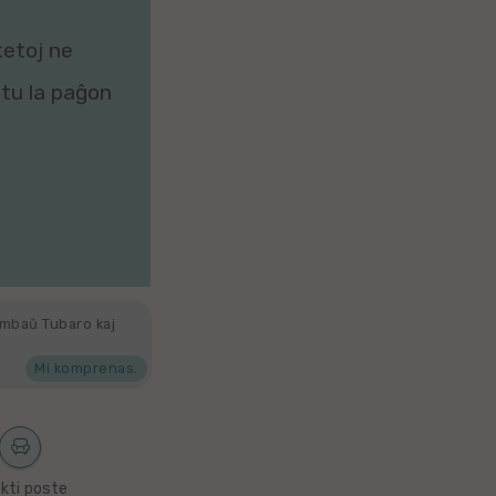
ketoj ne
zitu la paĝon
ambaŭ Tubaro kaj
Mi komprenas.
kti poste