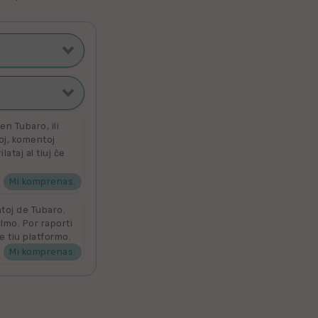
ti poste
filmoj
n Tubaro, ili
toj, komentoj
ataj al tiuj ĉe
ata
 por aldoni la
denove por
Mi komprenas.
ntoj de Tubaro.
ilmo. Por raporti
e tiu platformo.
Mi komprenas.