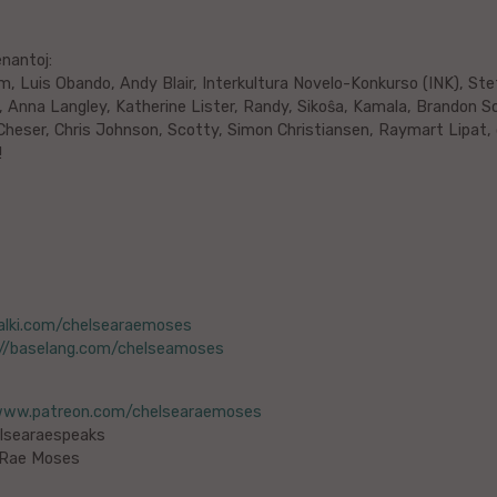
nantoj:
m, Luis Obando, Andy Blair, Interkultura Novelo-Konkurso (INK), St
 Anna Langley, Katherine Lister, Randy, Sikoŝa, Kamala, Brandon So
eser, Chris Johnson, Scotty, Simon Christiansen, Raymart Lipat, da
!
italki.com/chelsearaemoses
://baselang.com/chelseamoses
/www.patreon.com/chelsearaemoses
searaespeaks
 Rae Moses