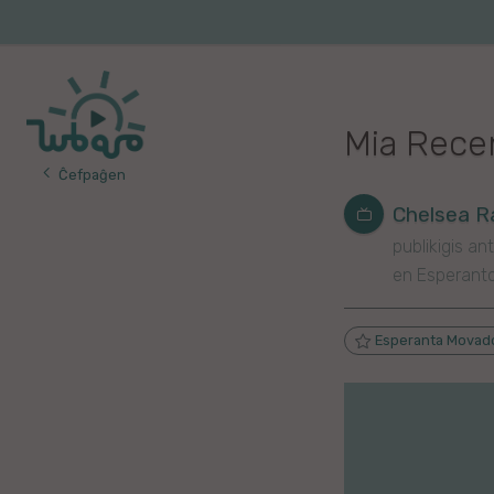
Iri
al
Korea
Vojaĝo
la
enhavo
Franca
Mia Rece
Itala
Ĉefpaĝen
Pola
Chelsea R
publikigis ant
Germana
en Esperant
Turka
Esperanta Movad
Indonezia
Persa
Ĉina