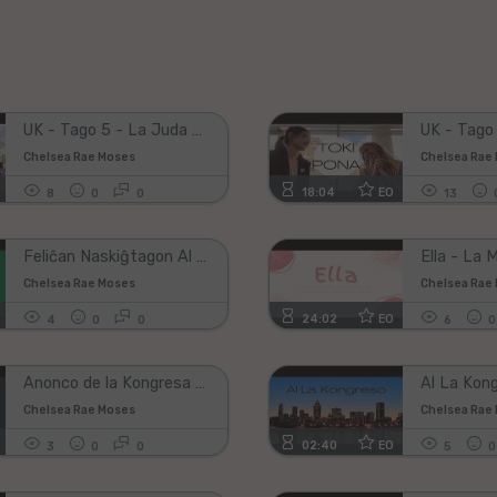
kampon,
se
vi
vidas
ĝin;)!
UK - Tago 5 - La Juda Kvartalo
UK - Tago
Chelsea Rae Moses
Chelsea Rae
18:04
EO
8
0
0
13
Feliĉan Naskiĝtagon Al Mi!
Chelsea Rae Moses
Chelsea Rae
24:02
EO
4
0
0
6
0
Anonco de la Kongresa Konkurso
Al La Kon
Chelsea Rae Moses
Chelsea Rae
02:40
EO
3
0
0
5
0