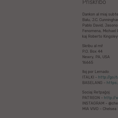
Priskribo
Litova
Dankon al miaj subte
Balu, J.C. Cunningha
Urduo
Pablo David, Jasono,
Fenomena, Michael Ch
Dana
kaj Roberto Kingsley
Skribu al mi!
Abĥaza
P.O. Box 44
Newry, PA, USA
Vjetnama
16665
Iloj por Lernado:
Frisa
ITALKI –
http://go.
BASELANG –
https
Albana
Sociaj Retpaĝoj:
Hinda
PATREON –
http:/
INSTAGRAM – @chel
MIA VIVO – Chelsea
Asama