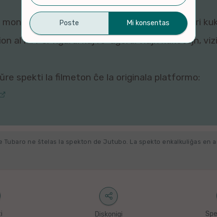
montri ĉi tiun filmeton al vi, ĉar viaj agordoj pri ku
n al ni. Por rigardi kaj re-agordi viajn kuketojn, vi
re spekti la filmeton ĉe la originala platformo:
e Tubaro ne ŝtelas la spekton de Jutubo. La spekto enkalkuliĝas en 
i
Spe
Diskonigi