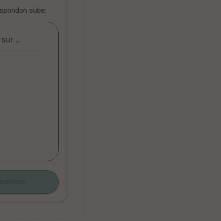
espondon sube:
 sur …