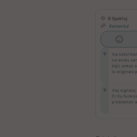
Latino
Ukraina
8 Spektoj
Komentu!
Taja

Ŝati
Kataluna
Via ŝato/mal
Greka
ne estas send
ktp), ankaŭ a
la originala 
Rumana
Sveda
Viaj signaloj
Ĉi tiu funkci
problemon al
Bulgara
Slovaka
Bosna