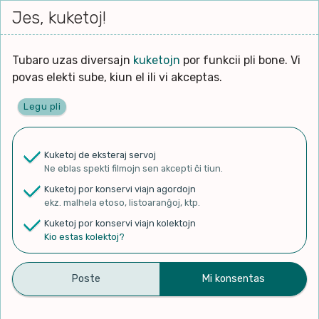
Iri




elektu
Jes, kuketoj!
Serĉi
Kolektoj
Proponu
Viaj
al
Filmo
tiun,
agord
la
kiu
enhavo
Tubaro uzas diversajn
kuketojn
por funkcii pli bone. Vi
Filozofio
plej
povas elekti sube, kiun el ili vi akceptas.
gravas
Kulturo k Historio
laŭ
Legu pli
vi.
Ĉefpaĝen
Lernado k Edukado
u
Ne
Kuketoj de eksteraj servoj
La
Lingvoj
Ne eblas spekti filmojn sen akcepti ĉi tiun.
ĉefa
✨ Rigardu
Aperu.net
por vidi liston
zorgu
Kuketoj por konservi viajn agordojn
de plej popularaj filmoj!
lingvo
Ludoj
ekz. malhela etoso, listoaranĝoj, ktp.
×
uzita
Kuketoj por konservi viajn kolektojn
en
Manĝoj k Kuirado
Kio estas kolektoj?
la
filmo:
Muziko
🔥🎸 Amuza kanto –
Naturo k Medio
Filtru