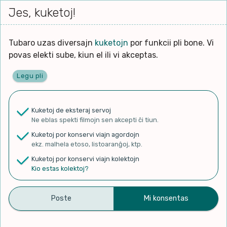
Iri




elektu
Jes, kuketoj!
Serĉi
Kolektoj
Proponu
Viaj
al
Filmo
tiun,
agord
la
kiu
enhavo
Tubaro uzas diversajn
kuketojn
por funkcii pli bone. Vi
Filozofio
plej
povas elekti sube, kiun el ili vi akceptas.
gravas
Kulturo k Historio
laŭ
Legu pli
vi.
Ĉefpaĝen
Lernado k Edukado
u
Ne
Kuketoj de eksteraj servoj
La
Lingvoj
Ne eblas spekti filmojn sen akcepti ĉi tiun.
ĉefa
✨ Rigardu
Aperu.net
por vidi liston
zorgu
Kuketoj por konservi viajn agordojn
de plej popularaj filmoj!
lingvo
Ludoj
ekz. malhela etoso, listoaranĝoj, ktp.
×
uzita
Kuketoj por konservi viajn kolektojn
en
Manĝoj k Kuirado
Kio estas kolektoj?
la
filmo:
Muziko
Aula 17 de Esperanto
Naturo k Medio
Filtru