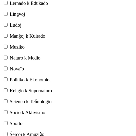
Lernado k Edukado
Lingvoj
Ludoj
Manĝoj k Kuirado
Muziko
Naturo k Medio
Novaĵo
Politiko k Ekonomio
Religio k Supernaturo
Scienco k Teĥnologio
Socio k Aktivismo
Sporto
Ŝercoj k Amuziĝo