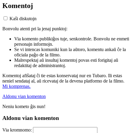
Komentoj
Kaŝi diskutojn
Bonvolu atenti pri la jenaj punktoj:
Via komento publikiĝos tuje, senkontrole. Bonvolu ne enmeti
personajn informojn.
Se vi intencas komuniki kun la aŭtoro, komentu ankaŭ ĉe la
oficiala paĝo de la filmo.
Malrespektaj aŭ insultaj komentoj povas esti forigitaj aŭ
redaktitaj de administrantoj.
Komentoj afiŝataj ĉi tie estas konservataj nur en Tubaro. Ili estas
neniel sendataj al, aŭ ricevataj de la devena platformo de la filmo.
Mi komprenas.
Aldonu vian komenton
Neniu kometo ĝis nun!
Aldonu vian komenton
Via kromnomo: