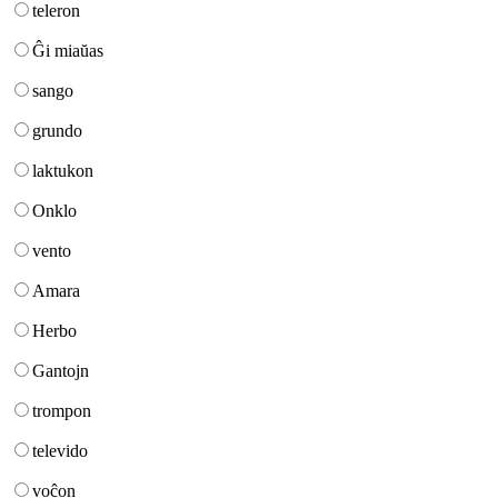
teleron
Ĝi miaŭas
sango
grundo
laktukon
Onklo
vento
Amara
Herbo
Gantojn
trompon
televido
voĉon