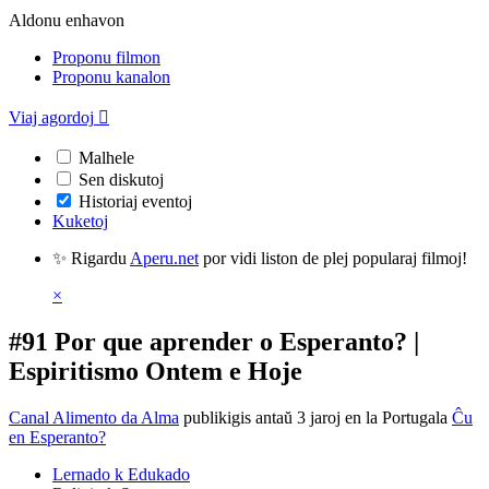
Aldonu enhavon
Proponu filmon
Proponu kanalon
Viaj agordoj

Malhele
Sen diskutoj
Historiaj eventoj
Kuketoj
✨ Rigardu
Aperu.net
por vidi liston de plej popularaj filmoj!
×
#91 Por que aprender o Esperanto? |
Espiritismo Ontem e Hoje
Canal Alimento da Alma
publikigis antaŭ 3 jaroj
en la Portugala
Ĉu
en Esperanto?
Lernado k Edukado