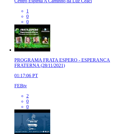
Centro Espírita A Caminho da Luz Ceacl
1
0
0
PROGRAMA FRATA ESPERO - ESPERANÇA
FRATERNA (28/11/2021)
01:17:06
PT
FEBtv
2
0
0