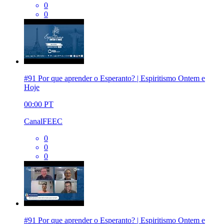
0
0
#91 Por que aprender o Esperanto? | Espiritismo Ontem e
Hoje
00:00
PT
CanalFEEC
0
0
0
#91 Por que aprender o Esperanto? | Espiritismo Ontem e