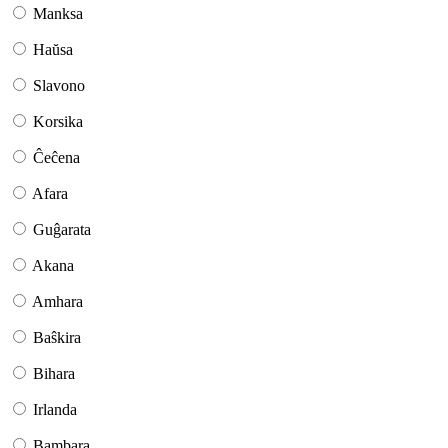
Manksa
Haŭsa
Slavono
Korsika
Ĉeĉena
Afara
Guĝarata
Akana
Amhara
Baŝkira
Bihara
Irlanda
Bambara