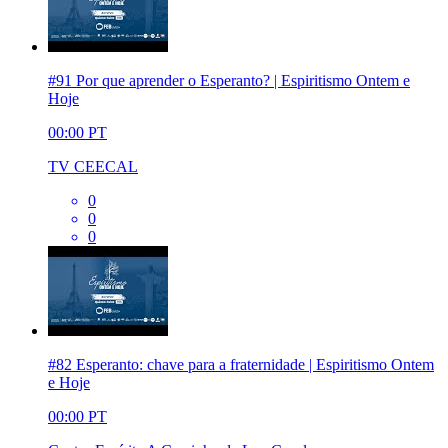
#91 Por que aprender o Esperanto? | Espiritismo Ontem e
Hoje
00:00
PT
TV CEECAL
0
0
0
#82 Esperanto: chave para a fraternidade | Espiritismo Ontem
e Hoje
00:00
PT