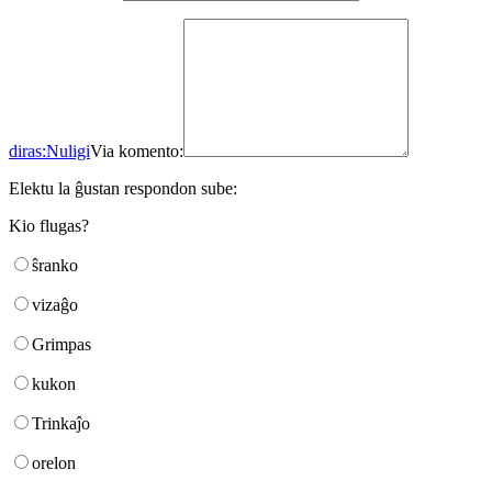
diras:
Nuligi
Via komento:
Elektu la ĝustan respondon sube:
Kio flugas?
ŝranko
vizaĝo
Grimpas
kukon
Trinkaĵo
orelon