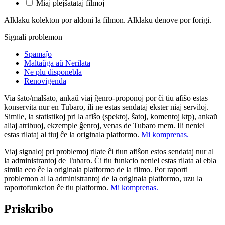
Miaj plejŝatataj filmoj
Alklaku kolekton por aldoni la filmon. Alklaku denove por forigi.
Signali problemon
Spamaĵo
Maltaŭga aŭ Nerilata
Ne plu disponebla
Renovigenda
Via ŝato/malŝato, ankaŭ viaj ĝenro-proponoj por ĉi tiu afiŝo estas
konservita nur en Tubaro, ili ne estas sendataj ekster niaj serviloj.
Simile, la statistikoj pri la afiŝo (spektoj, ŝatoj, komentoj ktp), ankaŭ
aliaj atribuoj, ekzemple ĝenroj, venas de Tubaro mem. Ili neniel
estas rilataj al tiuj ĉe la originala platformo.
Mi komprenas.
Viaj signaloj pri problemoj rilate ĉi tiun afiŝon estos sendataj nur al
la administrantoj de Tubaro. Ĉi tiu funkcio neniel estas rilata al ebla
simila eco ĉe la originala platformo de la filmo. Por raporti
problemon al la administrantoj de la originala platformo, uzu la
raportofunkcion ĉe tiu platformo.
Mi komprenas.
Priskribo