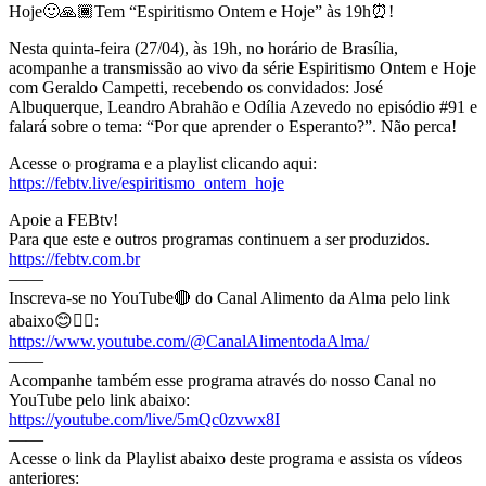
Hoje🙂🙏🏾Tem “Espiritismo Ontem e Hoje” às 19h⏰!
Nesta quinta-feira (27/04), às 19h, no horário de Brasília,
acompanhe a transmissão ao vivo da série Espiritismo Ontem e Hoje
com Geraldo Campetti, recebendo os convidados: José
Albuquerque, Leandro Abrahão e Odília Azevedo no episódio #91 e
falará sobre o tema: “Por que aprender o Esperanto?”. Não perca!
Acesse o programa e a playlist clicando aqui:
https://febtv.live/espiritismo_ontem_hoje
Apoie a FEBtv!
Para que este e outros programas continuem a ser produzidos.
https://febtv.com.br
——
Inscreva-se no YouTube🔴 do Canal Alimento da Alma pelo link
abaixo😊👇🏾:
https://www.youtube.com/@CanalAlimentodaAlma/
——
Acompanhe também esse programa através do nosso Canal no
YouTube pelo link abaixo:
https://youtube.com/live/5mQc0zvwx8I
——
Acesse o link da Playlist abaixo deste programa e assista os vídeos
anteriores: