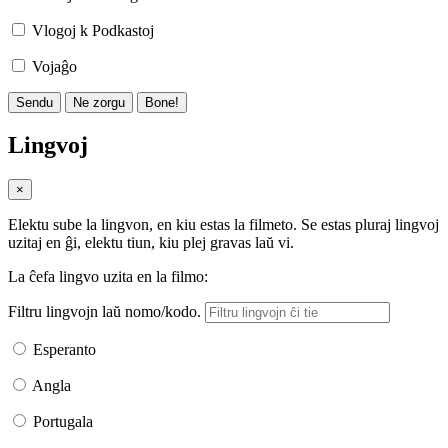
Vlogoj k Podkastoj
Vojaĝo
Sendu
Ne zorgu
Bone!
Lingvoj
×
Elektu sube la lingvon, en kiu estas la filmeto. Se estas pluraj lingvoj
uzitaj en ĝi, elektu tiun, kiu plej gravas laŭ vi.
La ĉefa lingvo uzita en la filmo:
Filtru lingvojn laŭ nomo/kodo.
Esperanto
Angla
Portugala