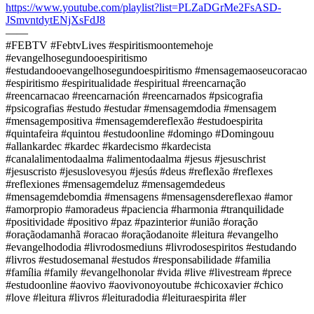
https://www.youtube.com/playlist?list=PLZaDGrMe2FsASD-
JSmvntdytENjXsFdJ8
——
#FEBTV #FebtvLives #espiritismoontemehoje
#evangelhosegundooespiritismo
#estudandooevangelhosegundoespiritismo #mensagemaoseucoracao
#espiritismo #espiritualidade #espiritual #reencarnação
#reencarnacao #reencarnación #reencarnados #psicografia
#psicografias #estudo #estudar #mensagemdodia #mensagem
#mensagempositiva #mensagemdereflexão #estudoespirita
#quintafeira #quintou #estudoonline #domingo #Domingouu
#allankardec #kardec #kardecismo #kardecista
#canalalimentodaalma #alimentodaalma #jesus #jesuschrist
#jesuscristo #jesuslovesyou #jesús #deus #reflexão #reflexes
#reflexiones #mensagemdeluz #mensagemdedeus
#mensagemdebomdia #mensagens #mensagensdereflexao #amor
#amorpropio #amoradeus #paciencia #harmonia #tranquilidade
#positividade #positivo #paz #pazinterior #união #oração
#oraçãodamanhã #oracao #oraçãodanoite #leitura #evangelho
#evangelhododia #livrodosmediuns #livrodosespiritos #estudando
#livros #estudosemanal #estudos #responsabilidade #familia
#família #family #evangelhonolar #vida #live #livestream #prece
#estudoonline #aovivo #aovivonoyoutube #chicoxavier #chico
#love #leitura #livros #leituradodia #leituraespirita #ler