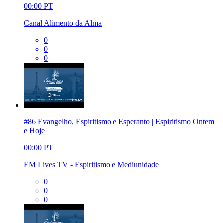
00:00
PT
Canal Alimento da Alma
0
0
0
#86 Evangelho, Espiritismo e Esperanto | Espiritismo Ontem
e Hoje
00:00
PT
EM Lives TV - Espiritismo e Mediunidade
0
0
0