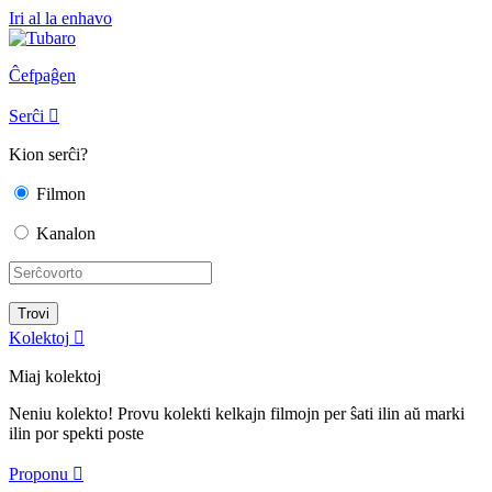
Iri al la enhavo
Ĉefpaĝen
Serĉi

Kion serĉi?
Filmon
Kanalon
Kolektoj

Miaj kolektoj
Neniu kolekto! Provu kolekti kelkajn filmojn per ŝati ilin aŭ marki
ilin por spekti poste
Proponu
