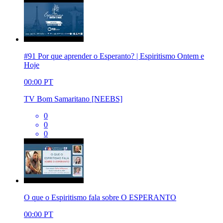
#91 Por que aprender o Esperanto? | Espiritismo Ontem e
Hoje
00:00
PT
TV Bom Samaritano [NEEBS]
0
0
0
O que o Espiritismo fala sobre O ESPERANTO
00:00
PT