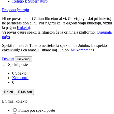
Religio k Supernaturo
Proponu ĝenrojn
Ni ne povas montri ĉi tiun filmeton al vi, ĉar viaj agordoj pri kuketoj
ne permesas tion al ni. Por rigardi kaj re-agordi viajn kuketojn, vizitu
la paĝon
Kuketoj
.
Vi povas daŭre spekti la filmeton ĉe la originala platformo:
Originala
paĝo
Spekti filmon ĉe Tubaro ne ŝtelas la spekton de Jutubo. La spekto
enkalkuliĝas en ambaŭ Tubaro kaj Jutubo.
Mi komprenas.
Diskuti
Diskonigi
Spekti poste
0 Spektoj
Komentu!
0

Ŝati

Malŝati
En miaj kolektoj
Filmoj por spekti poste