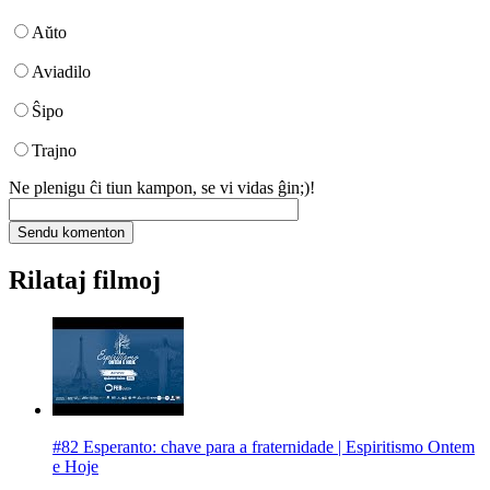
Aŭto
Aviadilo
Ŝipo
Trajno
Ne plenigu ĉi tiun kampon, se vi vidas ĝin;)!
Rilataj filmoj
#82 Esperanto: chave para a fraternidade | Espiritismo Ontem
e Hoje