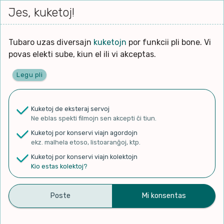
Iri




elektu
Jes, kuketoj!
Serĉi
Kolektoj
Proponu
Viaj
al
Filmo
tiun,
agord
la
kiu
enhavo
Tubaro uzas diversajn
kuketojn
por funkcii pli bone. Vi
Filozofio
plej
povas elekti sube, kiun el ili vi akceptas.
gravas
Kulturo k Historio
laŭ
Legu pli
vi.
Ĉefpaĝen
Lernado k Edukado
u
Ne
Kuketoj de eksteraj servoj
La
Lingvoj
Ne eblas spekti filmojn sen akcepti ĉi tiun.
ĉefa
✨ Rigardu
Aperu.net
por vidi liston
zorgu
Kuketoj por konservi viajn agordojn
de plej popularaj filmoj!
lingvo
Ludoj
ekz. malhela etoso, listoaranĝoj, ktp.
×
uzita
Kuketoj por konservi viajn kolektojn
en
Manĝoj k Kuirado
Kio estas kolektoj?
la
filmo:
Muziko
Эсперанто, – или что ?
Naturo k Medio
Filtru