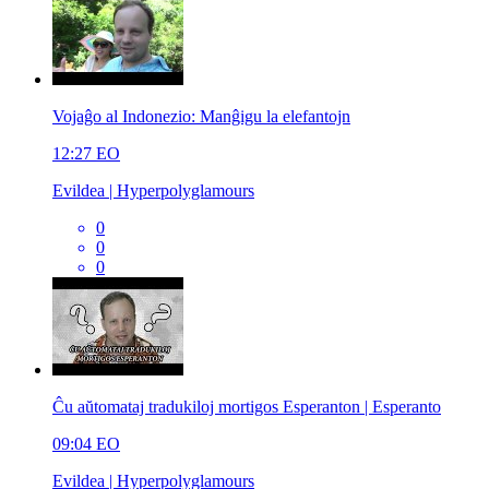
Vojaĝo al Indonezio: Manĝigu la elefantojn
12:27
EO
Evildea | Hyperpolyglamours
0
0
0
Ĉu aŭtomataj tradukiloj mortigos Esperanton | Esperanto
09:04
EO
Evildea | Hyperpolyglamours