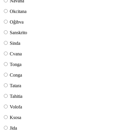
Navaha
Okcitana
Oĝibva
Sanskrito
Sinda
Cvana
Tonga
Conga
Tatara
Tahitia
Volofa
Ksosa
Jida