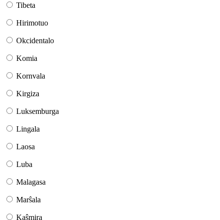
Tibeta
Hirimotuo
Okcidentalo
Komia
Kornvala
Kirgiza
Luksemburga
Lingala
Laosa
Luba
Malagasa
Marŝala
Kaŝmira