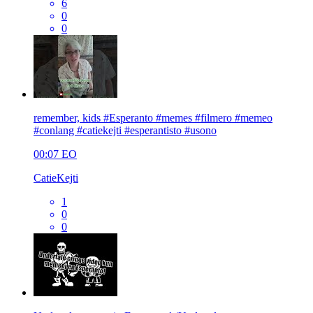
6
0
0
remember, kids #Esperanto #memes #filmero #memeo
#conlang #catiekejti #esperantisto #usono
00:07
EO
CatieKejti
1
0
0