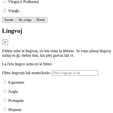
Vlogoj k Podkastoj
Vojaĝo
Sendu
Ne zorgu
Bone!
Lingvoj
×
Elektu sube la lingvon, en kiu estas la filmeto. Se estas pluraj lingvoj
uzitaj en ĝi, elektu tiun, kiu plej gravas laŭ vi.
La ĉefa lingvo uzita en la filmo:
Filtru lingvojn laŭ nomo/kodo.
Esperanto
Angla
Portugala
Hispana