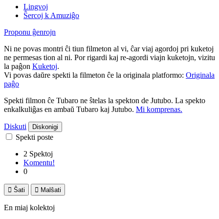
Lingvoj
Ŝercoj k Amuziĝo
Proponu ĝenrojn
Ni ne povas montri ĉi tiun filmeton al vi, ĉar viaj agordoj pri kuketoj
ne permesas tion al ni. Por rigardi kaj re-agordi viajn kuketojn, vizitu
la paĝon
Kuketoj
.
Vi povas daŭre spekti la filmeton ĉe la originala platformo:
Originala
paĝo
Spekti filmon ĉe Tubaro ne ŝtelas la spekton de Jutubo. La spekto
enkalkuliĝas en ambaŭ Tubaro kaj Jutubo.
Mi komprenas.
Diskuti
Diskonigi
Spekti poste
2 Spektoj
Komentu!
0

Ŝati

Malŝati
En miaj kolektoj