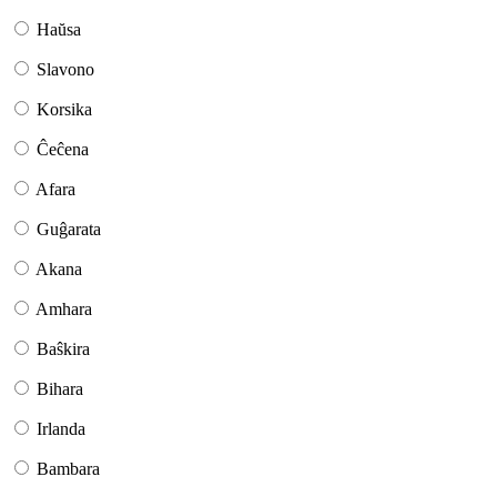
Haŭsa
Slavono
Korsika
Ĉeĉena
Afara
Guĝarata
Akana
Amhara
Baŝkira
Bihara
Irlanda
Bambara