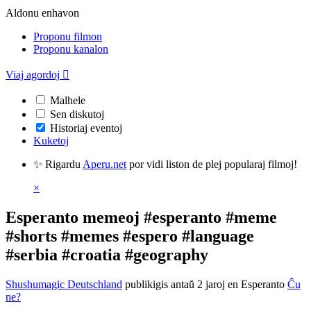
Aldonu enhavon
Proponu filmon
Proponu kanalon
Viaj agordoj

Malhele
Sen diskutoj
Historiaj eventoj
Kuketoj
✨ Rigardu
Aperu.net
por vidi liston de plej popularaj filmoj!
×
Esperanto memeoj #esperanto #meme
#shorts #memes #espero #language
#serbia #croatia #geography
Shushumagic Deutschland
publikigis antaŭ 2 jaroj
en Esperanto
Ĉu
ne?