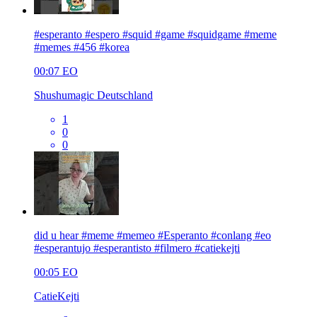
#esperanto #espero #squid #game #squidgame #meme
#memes #456 #korea
00:07
EO
Shushumagic Deutschland
1
0
0
did u hear #meme #memeo #Esperanto #conlang #eo
#esperantujo #esperantisto #filmero #catiekejti
00:05
EO
CatieKejti