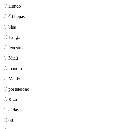
Hundo
Ĝi Pepas
blua
Lango
fenestro
Miaŭ
manojn
Meblo
poŝtelefono
Rizo
aŭdas
60