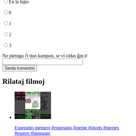
En la fajro
0
1
2
3
Ne plenigu ĉi tiun kampon, se vi vidas ĝin;)!
Rilataj filmoj
Esperanto memeoj #esperanto #meme #shorts #memes
#espero #language