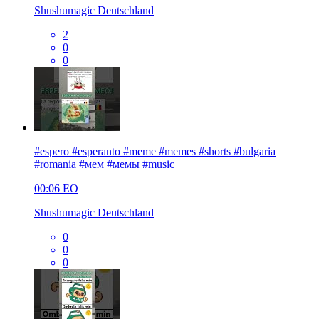
Shushumagic Deutschland
2
0
0
#espero #esperanto #meme #memes #shorts #bulgaria
#romania #мем #мемы #music
00:06
EO
Shushumagic Deutschland
0
0
0