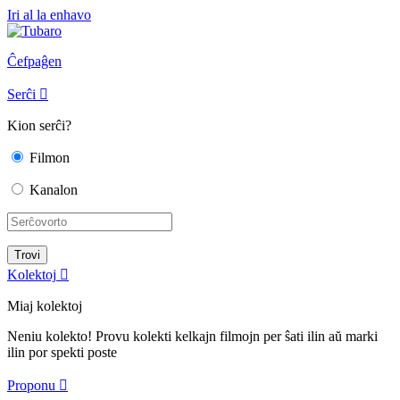
Iri al la enhavo
Ĉefpaĝen
Serĉi

Kion serĉi?
Filmon
Kanalon
Kolektoj

Miaj kolektoj
Neniu kolekto! Provu kolekti kelkajn filmojn per ŝati ilin aŭ marki
ilin por spekti poste
Proponu
