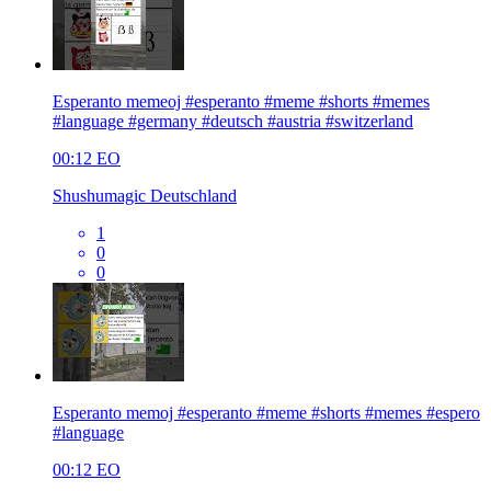
Esperanto memeoj #esperanto #meme #shorts #memes
#language #germany #deutsch #austria #switzerland
00:12
EO
Shushumagic Deutschland
1
0
0
Esperanto memoj #esperanto #meme #shorts #memes #espero
#language
00:12
EO