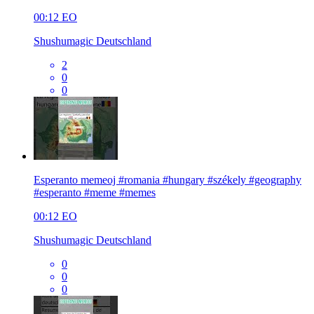
00:12
EO
Shushumagic Deutschland
2
0
0
Esperanto memeoj #romania #hungary #székely #geography
#esperanto #meme #memes
00:12
EO
Shushumagic Deutschland
0
0
0