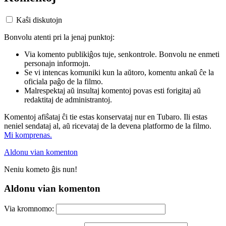
Kaŝi diskutojn
Bonvolu atenti pri la jenaj punktoj:
Via komento publikiĝos tuje, senkontrole. Bonvolu ne enmeti
personajn informojn.
Se vi intencas komuniki kun la aŭtoro, komentu ankaŭ ĉe la
oficiala paĝo de la filmo.
Malrespektaj aŭ insultaj komentoj povas esti forigitaj aŭ
redaktitaj de administrantoj.
Komentoj afiŝataj ĉi tie estas konservataj nur en Tubaro. Ili estas
neniel sendataj al, aŭ ricevataj de la devena platformo de la filmo.
Mi komprenas.
Aldonu vian komenton
Neniu kometo ĝis nun!
Aldonu vian komenton
Via kromnomo: