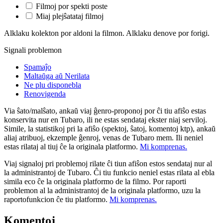
Filmoj por spekti poste
Miaj plejŝatataj filmoj
Alklaku kolekton por aldoni la filmon. Alklaku denove por forigi.
Signali problemon
Spamaĵo
Maltaŭga aŭ Nerilata
Ne plu disponebla
Renovigenda
Via ŝato/malŝato, ankaŭ viaj ĝenro-proponoj por ĉi tiu afiŝo estas
konservita nur en Tubaro, ili ne estas sendataj ekster niaj serviloj.
Simile, la statistikoj pri la afiŝo (spektoj, ŝatoj, komentoj ktp), ankaŭ
aliaj atribuoj, ekzemple ĝenroj, venas de Tubaro mem. Ili neniel
estas rilataj al tiuj ĉe la originala platformo.
Mi komprenas.
Viaj signaloj pri problemoj rilate ĉi tiun afiŝon estos sendataj nur al
la administrantoj de Tubaro. Ĉi tiu funkcio neniel estas rilata al ebla
simila eco ĉe la originala platformo de la filmo. Por raporti
problemon al la administrantoj de la originala platformo, uzu la
raportofunkcion ĉe tiu platformo.
Mi komprenas.
Komentoj