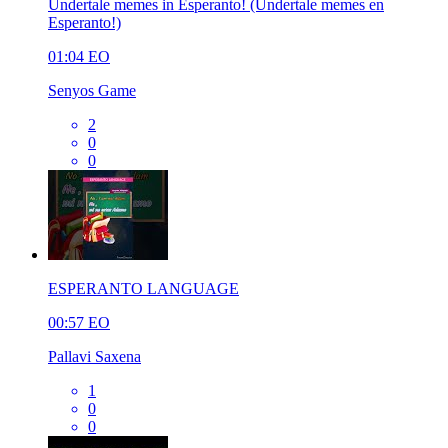
Undertale memes in Esperanto! (Undertale memes en
Esperanto!)
01:04
EO
Senyos Game
2
0
0
ESPERANTO LANGUAGE
00:57
EO
Pallavi Saxena
1
0
0