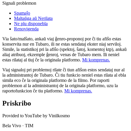
Signali problemon
Spamaĵo
Maltaŭga aŭ Nerilata
Ne plu disponebla
Renovigenda
Via ŝato/malŝato, ankaŭ viaj ĝenro-proponoj por ĉi tiu afiŝo estas
konservita nur en Tubaro, ili ne estas sendataj ekster niaj serviloj.
Simile, la statistikoj pri la afiŝo (spektoj, ŝatoj, komentoj ktp), ankaŭ
aliaj atribuoj, ekzemple ĝenroj, venas de Tubaro mem. Ili neniel
estas rilataj al tiuj ĉe la originala platformo.
Mi komprenas.
Viaj signaloj pri problemoj rilate ĉi tiun afiŝon estos sendataj nur al
la administrantoj de Tubaro. Ĉi tiu funkcio neniel estas rilata al ebla
simila eco ĉe la originala platformo de la filmo. Por raporti
problemon al la administrantoj de la originala platformo, uzu la
raportofunkcion ĉe tiu platformo.
Mi komprenas.
Priskribo
Provided to YouTube by Vinilkosmo
Bela Vivo · TIM