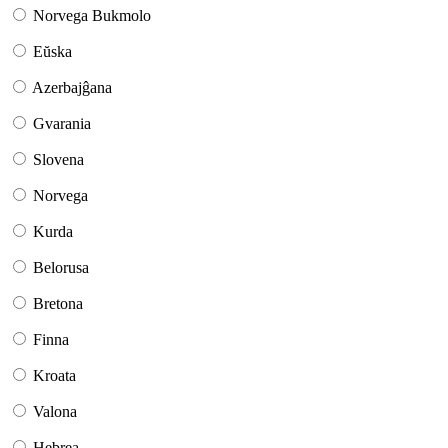
Norvega Bukmolo
Eŭska
Azerbajĝana
Gvarania
Slovena
Norvega
Kurda
Belorusa
Bretona
Finna
Kroata
Valona
Hebrea