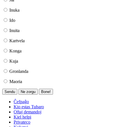
Inuka
Ido
Inuita
Kartvela
Konga
Kuja
Gronlanda
Maoria
Sendu
Ne zorgu
Bone!
Ĉefpaĝo
Kio estas Tubaro
Oftaj demandoj
Kiel helpi
Privateco