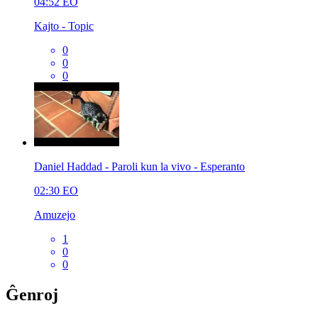
04:52
EO
Kajto - Topic
0
0
0
Daniel Haddad - Paroli kun la vivo - Esperanto
02:30
EO
Amuzejo
1
0
0
Ĝenroj