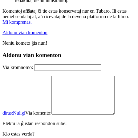
redaktitaj de administrantoj.
Komentoj afiŝataj ĉi tie estas konservataj nur en Tubaro. Ili estas
neniel sendataj al, aŭ ricevataj de la devena platformo de la filmo.
Mi komprenas.
Aldonu vian komenton
Neniu kometo ĝis nun!
Aldonu vian komenton
Via kromnomo:
diras:
Nuligi
Via komento:
Elektu la ĝustan respondon sube:
Kio estas verda?