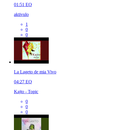
01:51
EO
aktivulo
1
0
0
La Lageto de mia Vivo
04:27
EO
Kajto - Topic
0
0
0