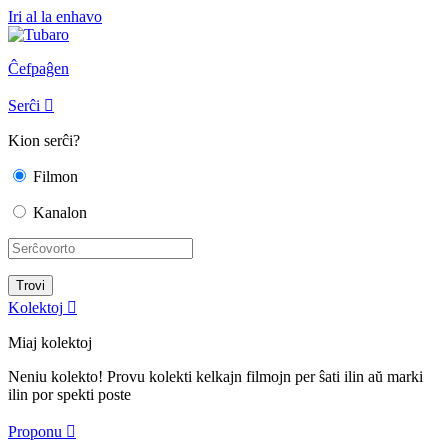
Iri al la enhavo
Ĉefpaĝen
Serĉi

Kion serĉi?
Filmon
Kanalon
Kolektoj

Miaj kolektoj
Neniu kolekto! Provu kolekti kelkajn filmojn per ŝati ilin aŭ marki
ilin por spekti poste
Proponu
