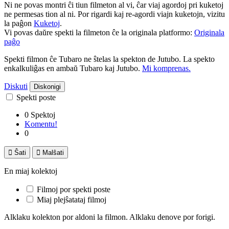
Ni ne povas montri ĉi tiun filmeton al vi, ĉar viaj agordoj pri kuketoj
ne permesas tion al ni. Por rigardi kaj re-agordi viajn kuketojn, vizitu
la paĝon
Kuketoj
.
Vi povas daŭre spekti la filmeton ĉe la originala platformo:
Originala
paĝo
Spekti filmon ĉe Tubaro ne ŝtelas la spekton de Jutubo. La spekto
enkalkuliĝas en ambaŭ Tubaro kaj Jutubo.
Mi komprenas.
Diskuti
Diskonigi
Spekti poste
0 Spektoj
Komentu!
0

Ŝati

Malŝati
En miaj kolektoj
Filmoj por spekti poste
Miaj plejŝatataj filmoj
Alklaku kolekton por aldoni la filmon. Alklaku denove por forigi.