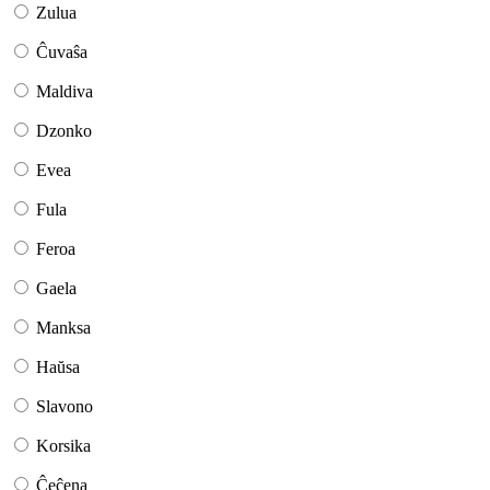
Zulua
Ĉuvaŝa
Maldiva
Dzonko
Evea
Fula
Feroa
Gaela
Manksa
Haŭsa
Slavono
Korsika
Ĉeĉena