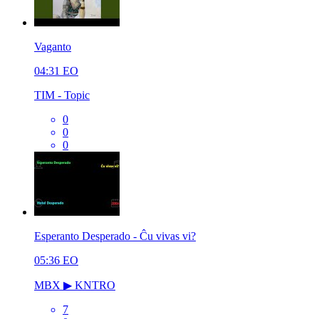
Vaganto
04:31
EO
TIM - Topic
0
0
0
Esperanto Desperado - Ĉu vivas vi?
05:36
EO
MBX ▶ KNTRO
7