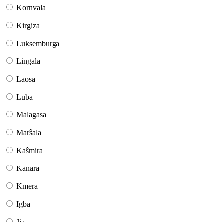
Kornvala
Kirgiza
Luksemburga
Lingala
Laosa
Luba
Malagasa
Marŝala
Kaŝmira
Kanara
Kmera
Igba
Jia