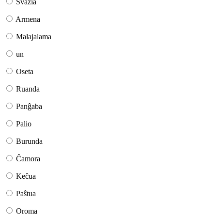
Svazia
Armena
Malajalama
un
Oseta
Ruanda
Panĝaba
Palio
Burunda
Ĉamora
Keĉua
Paŝtua
Oroma