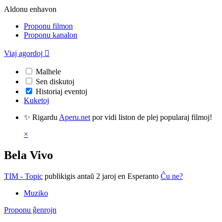
Aldonu enhavon
Proponu filmon
Proponu kanalon
Viaj agordoj

Malhele
Sen diskutoj
Historiaj eventoj
Kuketoj
✨ Rigardu
Aperu.net
por vidi liston de plej popularaj filmoj!
×
Bela Vivo
TIM - Topic
publikigis antaŭ 2 jaroj
en Esperanto
Ĉu ne?
Muziko
Proponu ĝenrojn