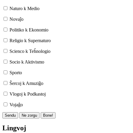
Naturo k Medio
Novaĵo
Politiko k Ekonomio
Religio k Supernaturo
Scienco k Teĥnologio
Socio k Aktivismo
Sporto
Ŝercoj k Amuziĝo
Vlogoj k Podkastoj
Vojaĝo
Sendu
Ne zorgu
Bone!
Lingvoj