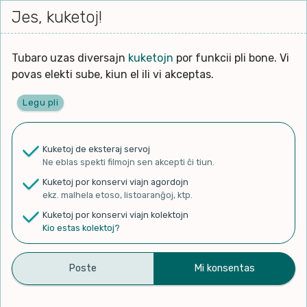
Iri




elektu
Jes, kuketoj!
Serĉi
Kolektoj
Proponu
Viaj
al
Filmo
tiun,
agord
la
kiu
enhavo
Tubaro uzas diversajn
kuketojn
por funkcii pli bone. Vi
Filozofio
plej
povas elekti sube, kiun el ili vi akceptas.
gravas
Kulturo k Historio
laŭ
Legu pli
vi.
Ĉefpaĝen
Lernado k Edukado
u
Ne
Kuketoj de eksteraj servoj
La
Lingvoj
Ne eblas spekti filmojn sen akcepti ĉi tiun.
ĉefa
✨ Rigardu
Aperu.net
por vidi liston
zorgu
Kuketoj por konservi viajn agordojn
de plej popularaj filmoj!
lingvo
Ludoj
ekz. malhela etoso, listoaranĝoj, ktp.
×
uzita
Kuketoj por konservi viajn kolektojn
en
Manĝoj k Kuirado
Kio estas kolektoj?
la
filmo:
Muziko
ESPERANTO EN GUTOJ –
Naturo k Medio
Filtru