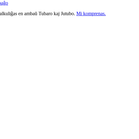
paĝo
nkalkuliĝas en ambaŭ Tubaro kaj Jutubo.
Mi komprenas.