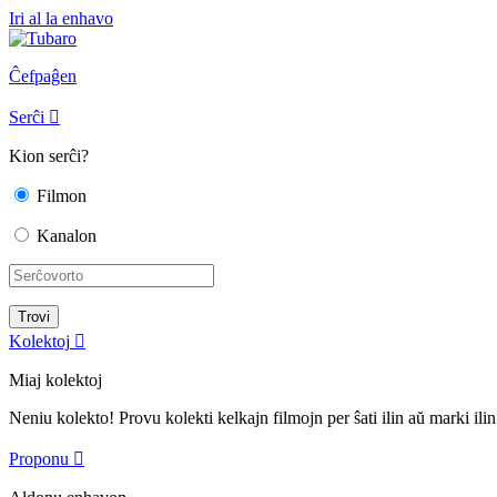
Iri al la enhavo
Ĉefpaĝen
Serĉi

Kion serĉi?
Filmon
Kanalon
Kolektoj

Miaj kolektoj
Neniu kolekto! Provu kolekti kelkajn filmojn per ŝati ilin aŭ marki ilin
Proponu
