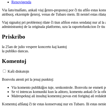
Renovigenda
Via ŝato/malŝato, ankaŭ viaj ĝenro-proponoj por ĉi tiu afiŝo estas konserv
atribuoj, ekzemple ĝenroj, venas de Tubaro mem. Ili neniel estas rilataj
Viaj signaloj pri problemoj rilate ĉi tiun afiŝon estos sendataj nur al l
administrantoj de la originala platformo, uzu la raportofunkcion ĉe ti
Priskribo
la 25an de julio vespere koncerto kaj kantoj
la publiko dancas.
Komentoj
Kaŝi diskutojn
Bonvolu atenti pri la jenaj punktoj:
Via komento publikiĝos tuje, senkontrole. Bonvolu ne enmeti p
Se vi intencas komuniki kun la aŭtoro, komentu ankaŭ ĉe la ofic
Malrespektaj aŭ insultaj komentoj povas esti forigitaj aŭ redakti
Komentoj afiŝataj ĉi tie estas konservataj nur en Tubaro. Ili estas neni