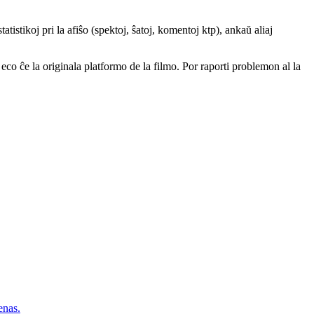
atistikoj pri la afiŝo (spektoj, ŝatoj, komentoj ktp), ankaŭ aliaj
a eco ĉe la originala platformo de la filmo. Por raporti problemon al la
nas.