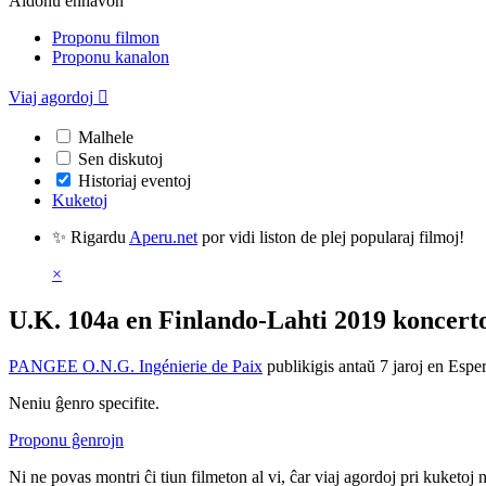
Aldonu enhavon
Proponu filmon
Proponu kanalon
Viaj agordoj

Malhele
Sen diskutoj
Historiaj eventoj
Kuketoj
✨ Rigardu
Aperu.net
por vidi liston de plej popularaj filmoj!
×
U.K. 104a en Finlando-Lahti 2019 koncert
PANGEE O.N.G. Ingénierie de Paix
publikigis antaŭ 7 jaroj
en Espe
Neniu ĝenro specifite.
Proponu ĝenrojn
Ni ne povas montri ĉi tiun filmeton al vi, ĉar viaj agordoj pri kuketoj 