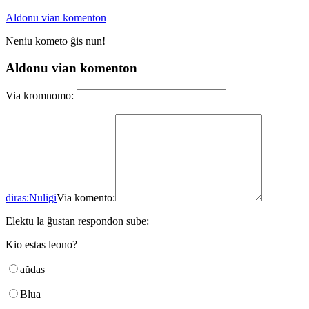
Aldonu vian komenton
Neniu kometo ĝis nun!
Aldonu vian komenton
Via kromnomo:
diras:
Nuligi
Via komento:
Elektu la ĝustan respondon sube:
Kio estas leono?
aŭdas
Blua