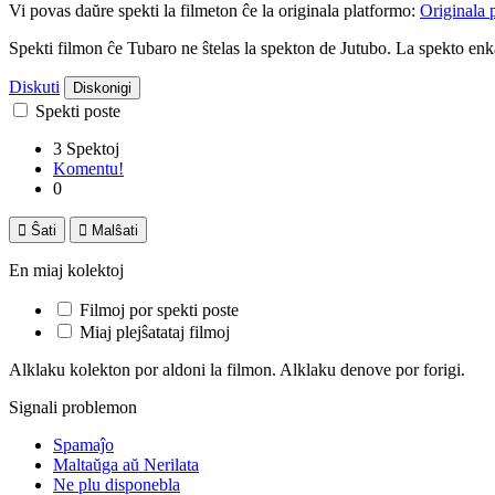
Vi povas daŭre spekti la filmeton ĉe la originala platformo:
Originala 
Spekti filmon ĉe Tubaro ne ŝtelas la spekton de Jutubo. La spekto e
Diskuti
Diskonigi
Spekti poste
3 Spektoj
Komentu!
0

Ŝati

Malŝati
En miaj kolektoj
Filmoj por spekti poste
Miaj plejŝatataj filmoj
Alklaku kolekton por aldoni la filmon. Alklaku denove por forigi.
Signali problemon
Spamaĵo
Maltaŭga aŭ Nerilata
Ne plu disponebla