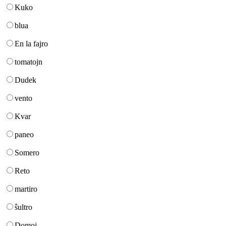
Kuko
blua
En la fajro
tomatojn
Dudek
vento
Kvar
paneo
Somero
Reto
martiro
ŝultro
Domoj