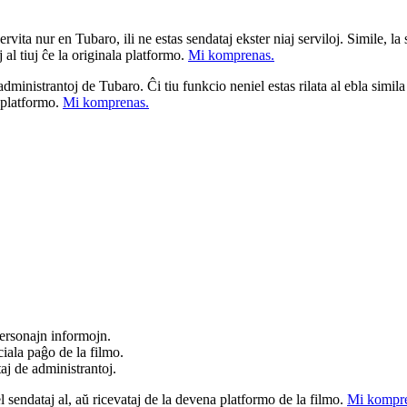
ita nur en Tubaro, ili ne estas sendataj ekster niaj serviloj. Simile, la st
 al tiuj ĉe la originala platformo.
Mi komprenas.
a administrantoj de Tubaro. Ĉi tiu funkcio neniel estas rilata al ebla simil
u platformo.
Mi komprenas.
ersonajn informojn.
iala paĝo de la filmo.
taj de administrantoj.
el sendataj al, aŭ ricevataj de la devena platformo de la filmo.
Mi kompre