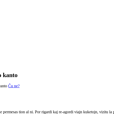
o kanto
ranto
Ĉu ne?
ne permesas tion al ni. Por rigardi kaj re-agordi viajn kuketojn, vizitu l