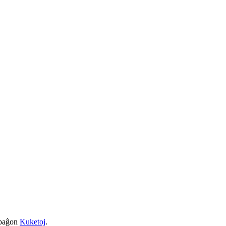
a paĝon
Kuketoj
.