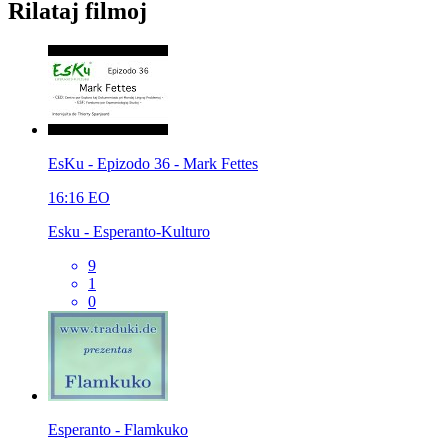
Rilataj filmoj
EsKu - Epizodo 36 - Mark Fettes
16:16
EO
Esku - Esperanto-Kulturo
9
1
0
Esperanto - Flamkuko