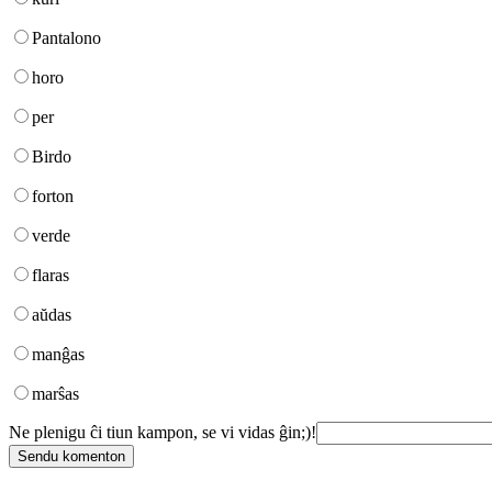
Pantalono
horo
per
Birdo
forton
verde
flaras
aŭdas
manĝas
marŝas
Ne plenigu ĉi tiun kampon, se vi vidas ĝin;)!