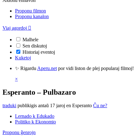
Aldonu enhavon
Proponu filmon
Proponu kanalon
Viaj agordoj

Malhele
Sen diskutoj
Historiaj eventoj
Kuketoj
✨ Rigardu
Aperu.net
por vidi liston de plej popularaj filmoj!
×
Esperanto – Pulbazaro
traduki
publikigis antaŭ 17 jaroj
en Esperanto
Ĉu ne?
Lernado k Edukado
Politiko k Ekonomio
Proponu ĝenrojn