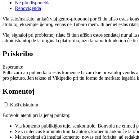
Ne plu disponebla
Renovigenda
Via ŝato/malŝato, ankaŭ viaj ĝenro-proponoj por ĉi tiu afiŝo estas konserv
atribuoj, ekzemple ĝenroj, venas de Tubaro mem. Ili neniel estas rilataj
Viaj signaloj pri problemoj rilate ĉi tiun afiŝon estos sendataj nur al l
administrantoj de la originala platformo, uzu la raportofunkcion ĉe ti
Priskribo
Esperanto:
Pulbazaro aŭ pulmerkato estis komence bazaro kie privatuloj vendis al a
pro plezuro. Jen teksto el Vikipedio pri tiu formo de merkato legebla ka
Komentoj
Kaŝi diskutojn
Bonvolu atenti pri la jenaj punktoj:
Via komento publikiĝos tuje, senkontrole. Bonvolu ne enmeti p
Se vi intencas komuniki kun la aŭtoro, komentu ankaŭ ĉe la ofic
Malrespektaj aŭ insultaj komentoj povas esti forigitaj aŭ redakti