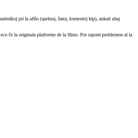
atistikoj pri la afiŝo (spektoj, ŝatoj, komentoj ktp), ankaŭ aliaj
a eco ĉe la originala platformo de la filmo. Por raporti problemon al la