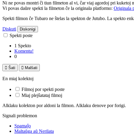
Ni ne povas montri ĉi tiun filmeton al vi, ĉar viaj agordoj pri kuketoj 
Vi povas daŭre spekti la filmeton ĉe la originala platformo:
Originala 
Spekti filmon ĉe Tubaro ne ŝtelas la spekton de Jutubo. La spekto e
Diskuti
Diskonigi
Spekti poste
1 Spekto
Komentu!
0

Ŝati

Malŝati
En miaj kolektoj
Filmoj por spekti poste
Miaj plejŝatataj filmoj
Alklaku kolekton por aldoni la filmon. Alklaku denove por forigi.
Signali problemon
Spamaĵo
Maltaŭga aŭ Nerilata