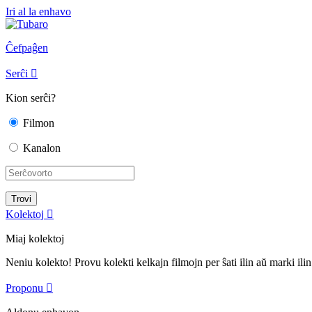
Iri al la enhavo
Ĉefpaĝen
Serĉi

Kion serĉi?
Filmon
Kanalon
Kolektoj

Miaj kolektoj
Neniu kolekto! Provu kolekti kelkajn filmojn per ŝati ilin aŭ marki ilin
Proponu
