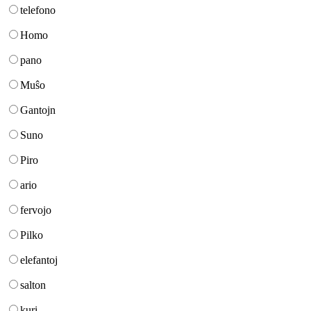
telefono
Homo
pano
Muŝo
Gantojn
Suno
Piro
ario
fervojo
Pilko
elefantoj
salton
kuri