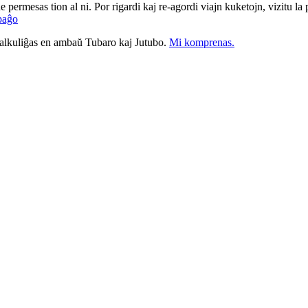
ne permesas tion al ni. Por rigardi kaj re-agordi viajn kuketojn, vizitu l
paĝo
nkalkuliĝas en ambaŭ Tubaro kaj Jutubo.
Mi komprenas.