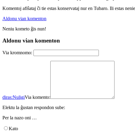
Komentoj afiŝataj ĉi tie estas konservataj nur en Tubaro. Ili estas neni
Aldonu vian komenton
Neniu kometo ĝis nun!
Aldonu vian komenton
Via kromnomo:
diras:
Nuligi
Via komento:
Elektu la ĝustan respondon sube:
Per la nazo oni …
Kato