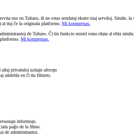
ita nur en Tubaro, ili ne estas sendataj ekster niaj serviloj. Simile, la st
 al tiuj ĉe la originala platformo.
Mi komprenas.
a administrantoj de Tubaro. Ĉi tiu funkcio neniel estas rilata al ebla simil
u platformo.
Mi komprenas.
liaj privatuloj uzitajn aferojn
j aŭdebla en ĉi tiu filmeto.
ersonajn informojn.
iala paĝo de la filmo.
taj de administrantoj.