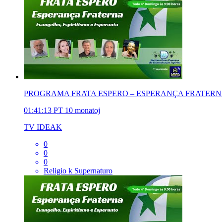
PROGRAMA FRATA ESPERO – ESPERANÇA FRATERNA –
01:41:13
PT
10 monatoj
TV IDEAK
0
0
0
Religio k Supernaturo