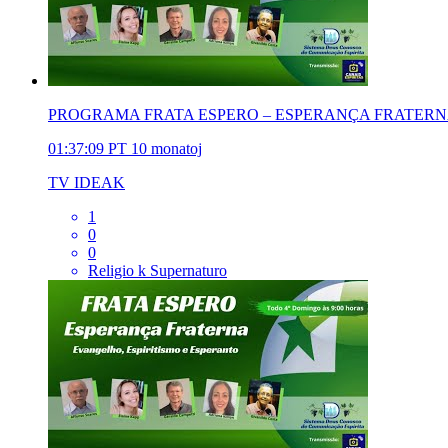
PROGRAMA FRATA ESPERO – ESPERANÇA FRATERNA |
01:37:09
PT
10 monatoj
TV IDEAK
1
0
0
Religio k Supernaturo