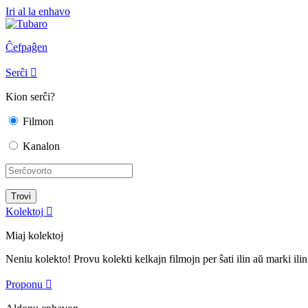
Iri al la enhavo
Ĉefpaĝen
Serĉi

Kion serĉi?
Filmon
Kanalon
Kolektoj

Miaj kolektoj
Neniu kolekto! Provu kolekti kelkajn filmojn per ŝati ilin aŭ marki ilin
Proponu
