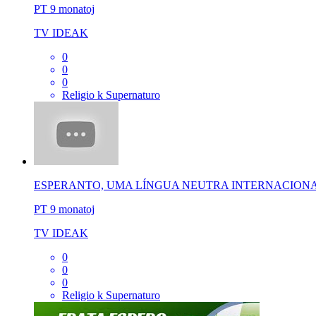
PT
9 monatoj
TV IDEAK
0
0
0
Religio k Supernaturo
ESPERANTO, UMA LÍNGUA NEUTRA INTERNACION
PT
9 monatoj
TV IDEAK
0
0
0
Religio k Supernaturo