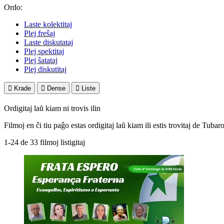
Ordo:
Laste kolektitaj
Plej freŝaj
Laste diskutataj
Plej spektitaj
Plej ŝatataj
Plej diskutitaj

Krade

Dense

Liste
Ordigitaj laŭ kiam ni trovis ilin
Filmoj en ĉi tiu paĝo estas ordigitaj laŭ kiam ili estis trovitaj de Tubaro
1-24 de 33 filmoj listigitaj