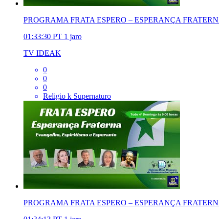
PROGRAMA FRATA ESPERO – ESPERANÇA FRATERNA |
01:33:30
PT
1 jaro
TV IDEAK
0
0
0
Religio k Supernaturo
PROGRAMA FRATA ESPERO – ESPERANÇA FRATERNA |