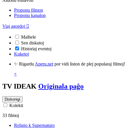
Aldonu enhavon
Proponu filmon
Proponu kanalon
Viaj agordoj

Malhele
Sen diskutoj
Historiaj eventoj
Kuketoj
✨ Rigardu
Aperu.net
por vidi liston de plej popularaj filmoj!
×
TV IDEAK
Originala paĝo
Diskonigi
Kolekti
33 filmoj
Religio k Supernaturo