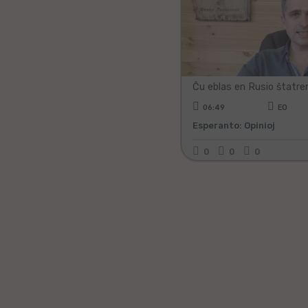
06:49
EO
Esperanto: Opinioj
0
0
0