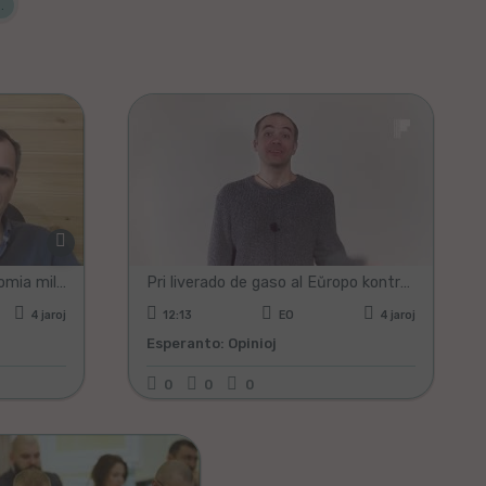
.
Politiko
Rusio vs. Okcidento: la ekonomia milito nur komenciĝas. Unuaj rezultoj (Subtitoloj en Esperanto)
Pri liverado de gaso al Eŭropo kontraŭ Rubloj. Kio estos? (Subtitoloj en Esperanto)
k
4 jaroj
12:13
EO
4 jaroj
Ekonomio
Esperanto: Opinioj
0
0
0