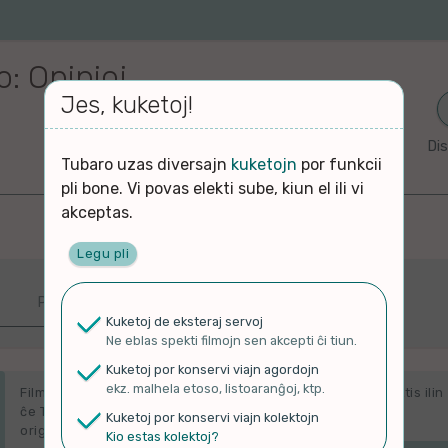
: Opinioj
Jes, kuketoj!
Dis
Tubaro uzas diversajn
kuketojn
por funkcii
pli bone. Vi povas elekti sube, kiun el ili vi
akceptas.
Legu pli
Plej spektitaj
Kuketoj de eksteraj servoj
Ne eblas spekti filmojn sen akcepti ĉi tiun.
j
Kuketoj por konservi viajn agordojn
ekz. malhela etoso, listoaranĝoj, ktp.
Filmoj en ĉi tiu paĝo estas ordigitaj laŭ kiom multe oni spektis ilin
ĉe Tubaro ĝis nun. Tio neniel estas rilata al la spektoj en la
Kuketoj por konservi viajn kolektojn
aj
originala platformo de la filmoj.
Kio estas kolektoj?