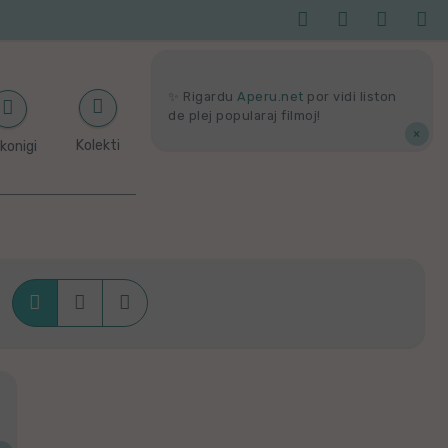




Serĉi
Kolektoj
Proponu
Viaj
agor
✨ Rigardu
Aperu.net
por vidi liston
de plej popularaj filmoj!
×
Kolekti
konigi



Krade
Dense
Liste