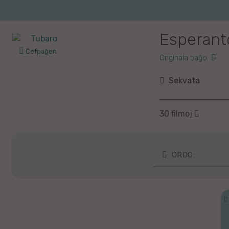
Iri
al
la
Esperanto
enhavo
Ĉefpaĝen
Originala paĝo
Sekvata
30 filmoj
ORDO:
Laste kolektita
Plej freŝaj
Laste diskutat