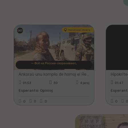
Plej ŝatataj
Plej diskutitaj
Ankoraŭ unu kompilo de homoj el Ĥersona regiono kaj Mariupol
Hipokrit
01:53
EO
4 jaroj
01:47
Esperanto: Opinioj
Esperanto
0
0
0
0