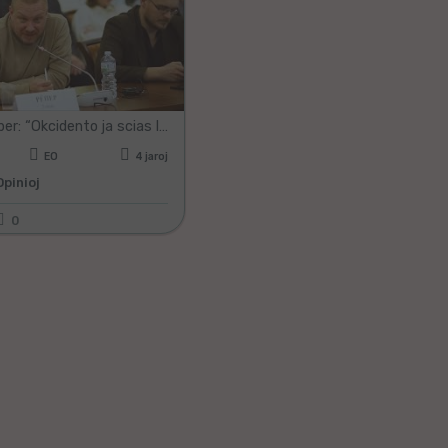
Thomas Röper: “Okcidento ja scias la veron, sed kaŝas ĝin per ruzaj formulaĵoj”
EO
4 jaroj
Opinioj
0