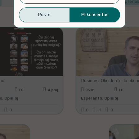
Mi komprenas
25-30 de 30 filmoj listigitaj
eco
EO
4 jaroj
05:01
EO
: Opinioj
Esperanto: Opinioj
0
0
0
-1
0