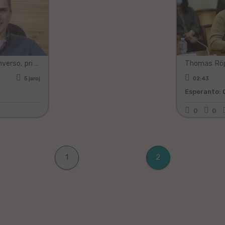
Ĉu eblas en Rusio ŝtatrenverso, pri kiu oni revas en Kievo? (Subtitoloj en Esperanto)
5 jaroj
02:43
Esperanto: 
0
0
1
2