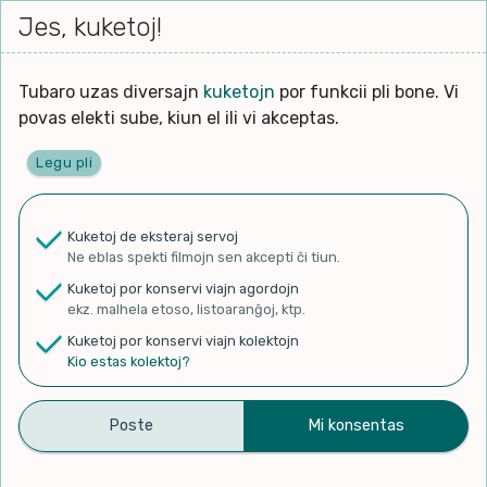
Iri




Jes, kuketoj!
Serĉi
Kolektoj
Proponu
Viaj
al
agor
la
enhavo
Tubaro uzas diversajn
kuketojn
por funkcii pli bone. Vi
povas elekti sube, kiun el ili vi akceptas.
Legu pli
Ĉefpaĝen
Kuketoj de eksteraj servoj
Ne eblas spekti filmojn sen akcepti ĉi tiun.
✨ Rigardu
Aperu.net
por vidi liston
Kuketoj por konservi viajn agordojn
de plej popularaj filmoj!
ekz. malhela etoso, listoaranĝoj, ktp.
×
Kuketoj por konservi viajn kolektojn
Kio estas kolektoj?
Handi capacites
Kolekti
Diskonigi