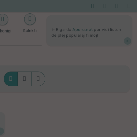




Serĉi
Kolektoj
Proponu
Viaj
agor
✨ Rigardu
Aperu.net
por vidi liston
Kolekti
konigi
de plej popularaj filmoj!
×



Krade
Dense
Liste
.