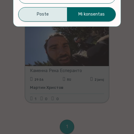
1-1 de 1 filmoj listigitaj
Каменна Река Есперанто
29:56
RU
2 jaroj
Мартин Христов
1
0
0
1