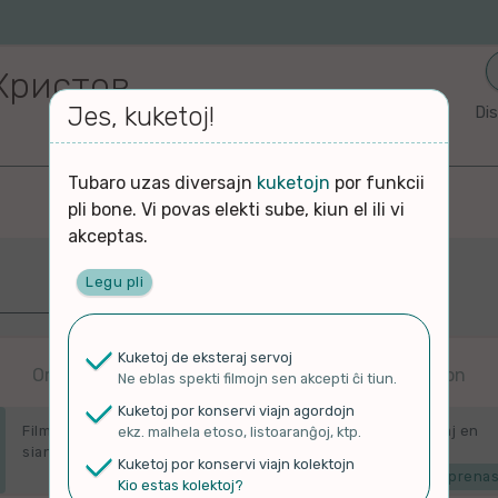
Христов
Jes, kuketoj!
Dis
Tubaro uzas diversajn
kuketojn
por funkcii
pli bone. Vi povas elekti sube, kiun el ili vi
akceptas.
Legu pli
Plej freŝaj
j
Kuketoj de eksteraj servoj
Ordigitaj laŭ kiam alŝutitaj en originalan platformon
Ne eblas spekti filmojn sen akcepti ĉi tiun.
aj
Kuketoj por konservi viajn agordojn
Filmoj en ĉi tiu paĝo estas ordigitaj laŭ kiam ili estis alŝutitaj en
ekz. malhela etoso, listoaranĝoj, ktp.
sian originalan platformon.
Kuketoj por konservi viajn kolektojn
Mi komprenas
Kio estas kolektoj?