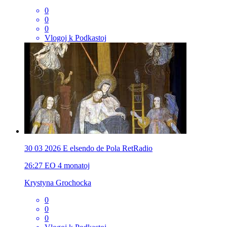
0
0
0
Vlogoj k Podkastoj
30 03 2026 E elsendo de Pola RetRadio
26:27
EO
4 monatoj
Krystyna Grochocka
0
0
0