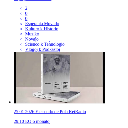
2
0
0
Esperanta Movado
Kulturo k Historio
Muziko
Novaĵo
Scienco k Teĥnologio
Vlogoj k Podkastoj
25 01 2026 E elsendo de Pola RetRadio
29:10
EO
6 monatoj