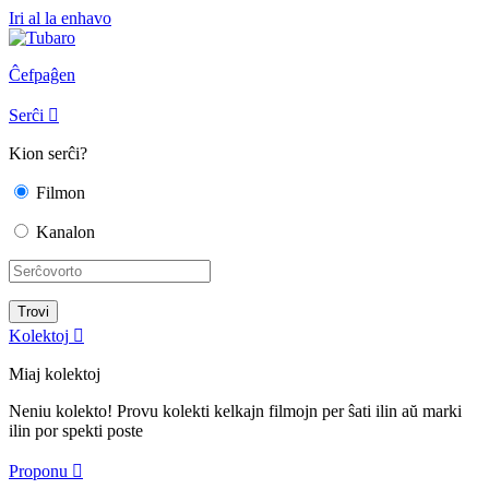
Iri al la enhavo
Ĉefpaĝen
Serĉi

Kion serĉi?
Filmon
Kanalon
Kolektoj

Miaj kolektoj
Neniu kolekto! Provu kolekti kelkajn filmojn per ŝati ilin aŭ marki
ilin por spekti poste
Proponu
