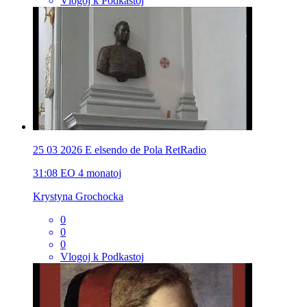
Vlogoj k Podkastoj
25 03 2026 E elsendo de Pola RetRadio
31:08
EO
4 monatoj
Krystyna Grochocka
0
0
0
Vlogoj k Podkastoj