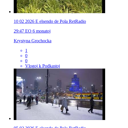
10 02 2026 E elsendo de Pola RetRadio
29:47
EO
6 monatoj
Krystyna Grochocka
1
0
0
Vlogoj k Podkastoj