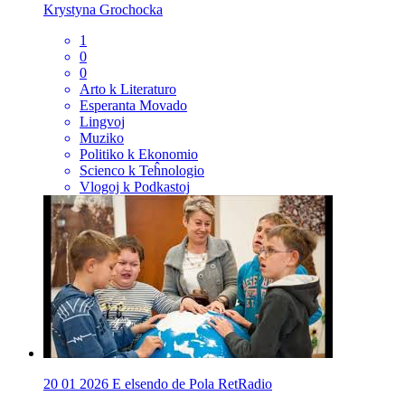
Krystyna Grochocka
1
0
0
Arto k Literaturo
Esperanta Movado
Lingvoj
Muziko
Politiko k Ekonomio
Scienco k Teĥnologio
Vlogoj k Podkastoj
20 01 2026 E elsendo de Pola RetRadio