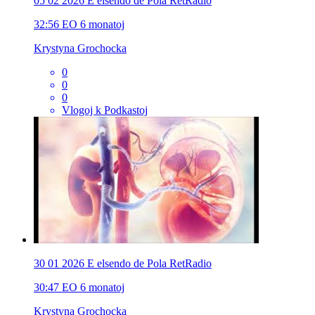
05 02 2026 E elsendo de Pola RetRadio
32:56
EO
6 monatoj
Krystyna Grochocka
0
0
0
Vlogoj k Podkastoj
30 01 2026 E elsendo de Pola RetRadio
30:47
EO
6 monatoj
Krystyna Grochocka