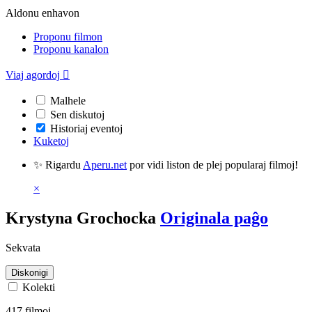
Aldonu enhavon
Proponu filmon
Proponu kanalon
Viaj agordoj

Malhele
Sen diskutoj
Historiaj eventoj
Kuketoj
✨ Rigardu
Aperu.net
por vidi liston de plej popularaj filmoj!
×
Krystyna Grochocka
Originala paĝo
Sekvata
Diskonigi
Kolekti
417 filmoj