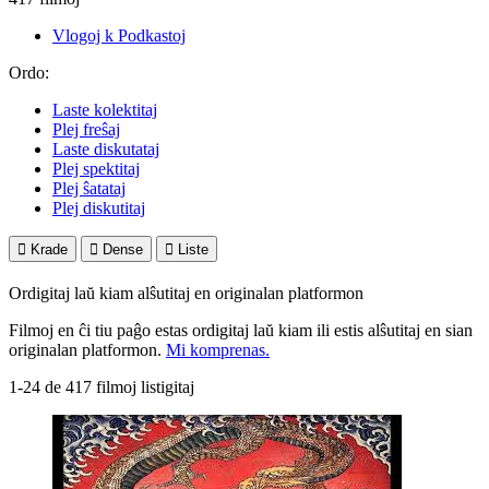
Vlogoj k Podkastoj
Ordo:
Laste kolektitaj
Plej freŝaj
Laste diskutataj
Plej spektitaj
Plej ŝatataj
Plej diskutitaj

Krade

Dense

Liste
Ordigitaj laŭ kiam alŝutitaj en originalan platformon
Filmoj en ĉi tiu paĝo estas ordigitaj laŭ kiam ili estis alŝutitaj en sian
originalan platformon.
Mi komprenas.
1-24 de 417 filmoj listigitaj