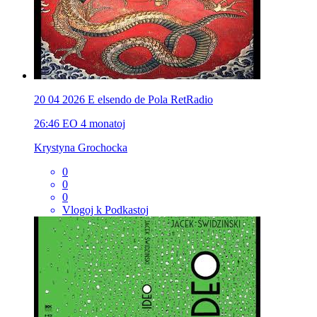
20 04 2026 E elsendo de Pola RetRadio
26:46
EO
4 monatoj
Krystyna Grochocka
0
0
0
Vlogoj k Podkastoj