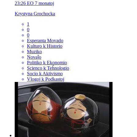
23:26
EO
7 monatoj
Krystyna Grochocka
1
0
0
Esperanta Movado
Kulturo k Historio
Muziko
Novaĵo
Politiko k Ekonomio
Scienco k Teĥnologio
Socio k Aktivismo
Vlogoj k Podkastoj