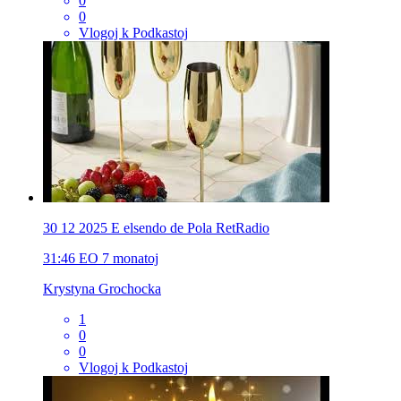
0
0
Vlogoj k Podkastoj
30 12 2025 E elsendo de Pola RetRadio
31:46
EO
7 monatoj
Krystyna Grochocka
1
0
0
Vlogoj k Podkastoj