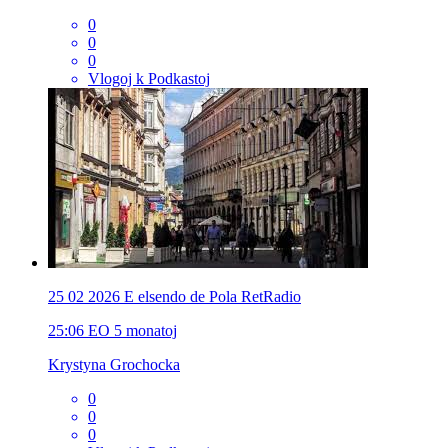
0
0
0
Vlogoj k Podkastoj
25 02 2026 E elsendo de Pola RetRadio
25:06
EO
5 monatoj
Krystyna Grochocka
0
0
0