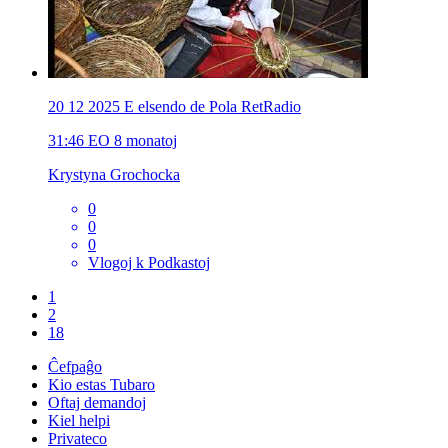
20 12 2025 E elsendo de Pola RetRadio
31:46
EO
8 monatoj
Krystyna Grochocka
0
0
0
Vlogoj k Podkastoj
1
2
18
Ĉefpaĝo
Kio estas Tubaro
Oftaj demandoj
Kiel helpi
Privateco