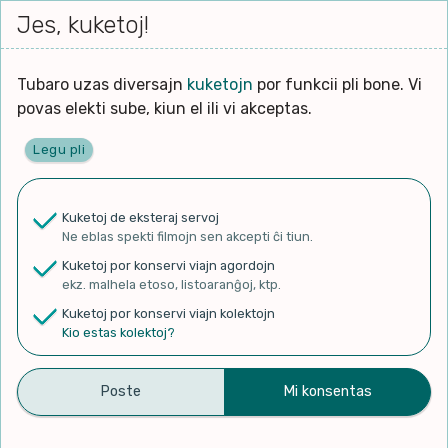
Iri




Jes, kuketoj!
Serĉi
Kolektoj
Proponu
Viaj
al
agor
la
enhavo
Tubaro uzas diversajn
kuketojn
por funkcii pli bone. Vi
Ĉefpaĝen
povas elekti sube, kiun el ili vi akceptas.
Legu pli
✨ Rigardu
Aperu.net
por vidi liston
de plej popularaj filmoj!
Kuketoj de eksteraj servoj
×
Ne eblas spekti filmojn sen akcepti ĉi tiun.
Kuketoj por konservi viajn agordojn
ekz. malhela etoso, listoaranĝoj, ktp.
Kuketoj por konservi viajn kolektojn
Kio estas kolektoj?
Ralph Glomp - Topic
Kolekti
Diskonigi
Originala paĝo