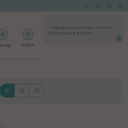




Serĉi
Kolektoj
Proponu
Viaj
agord
✨ Rigardu
Aperu.net
por vidi liston
de plej popularaj filmoj!
×
Kolekti
konigi



Krade
Dense
Liste