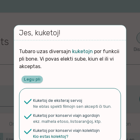
Jes, kuketoj!
its
Dis
Tubaro uzas diversajn
kuketojn
por funkcii
pli bone. Vi povas elekti sube, kiun el ili vi
akceptas.
Legu pli
Plej freŝaj
Kuketoj de eksteraj servoj
Ne eblas spekti filmojn sen akcepti ĉi tiun.
Kuketoj por konservi viajn agordojn
ekz. malhela etoso, listoaranĝoj, ktp.
Ordigitaj laŭ kiam alŝutitaj en originalan platformon
j
Kuketoj por konservi viajn kolektojn
Kio estas kolektoj?
Filmoj en ĉi tiu paĝo estas ordigitaj laŭ kiam ili estis alŝutitaj en