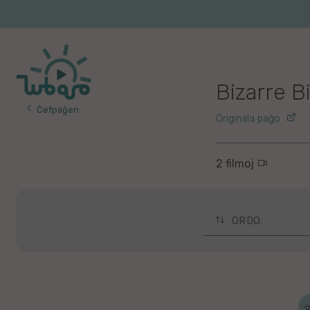
Iri
al
la
enhavo
Bizarre B
Ĉefpaĝen
Originala paĝo
2 filmoj
ORDO:
Laste kolektitaj
Laste diskutata
Plej spektitaj