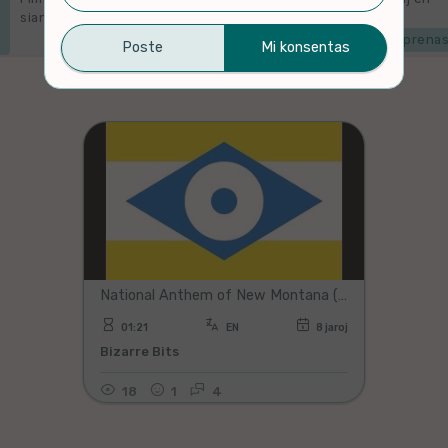
sian originalan platformon.
Mi komprenas
1-1 de 1 filmoj listigitaj
National Anthem of New Montana (English/Esperanto) Naciona Antemo De Nov-Montano (Angla/Esperanto)
01:21
EN
8 jaroj
Bizarre Bits
18
1
4