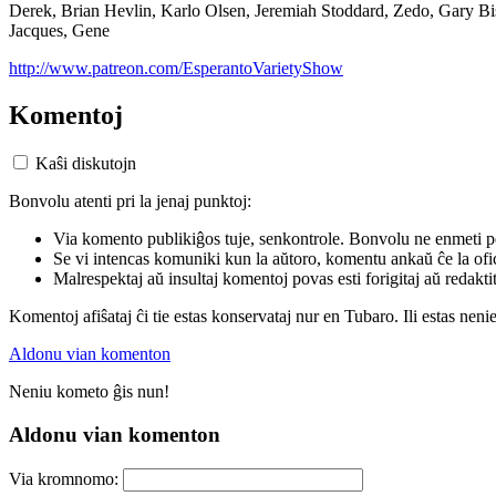
Derek, Brian Hevlin, Karlo Olsen, Jeremiah Stoddard, Zedo, Gary 
Jacques, Gene
http://www.patreon.com/EsperantoVarietyShow
Komentoj
Kaŝi diskutojn
Bonvolu atenti pri la jenaj punktoj:
Via komento publikiĝos tuje, senkontrole. Bonvolu ne enmeti p
Se vi intencas komuniki kun la aŭtoro, komentu ankaŭ ĉe la ofic
Malrespektaj aŭ insultaj komentoj povas esti forigitaj aŭ redakti
Komentoj afiŝataj ĉi tie estas konservataj nur en Tubaro. Ili estas neni
Aldonu vian komenton
Neniu kometo ĝis nun!
Aldonu vian komenton
Via kromnomo: