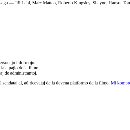
Bisaga — Jiří Lebl, Marc Matteo, Roberto Kingsley, Shayne, Hanso, 
ersonajn informojn.
iala paĝo de la filmo.
taj de administrantoj.
el sendataj al, aŭ ricevataj de la devena platformo de la filmo.
Mi kompre