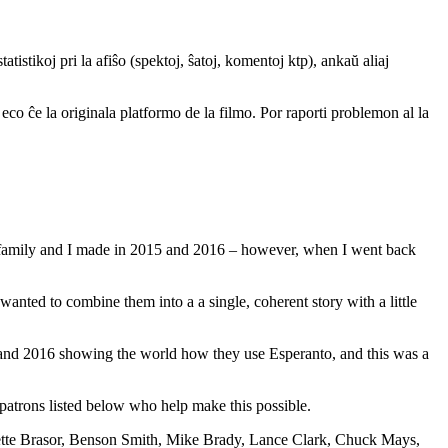
atistikoj pri la afiŝo (spektoj, ŝatoj, komentoj ktp), ankaŭ aliaj
a eco ĉe la originala platformo de la filmo. Por raporti problemon al la
y family and I made in 2015 and 2016 – however, when I went back
wanted to combine them into a a single, coherent story with a little
 and 2016 showing the world how they use Esperanto, and this was a
atrons listed below who help make this possible.
tte Brasor, Benson Smith, Mike Brady, Lance Clark, Chuck Mays,