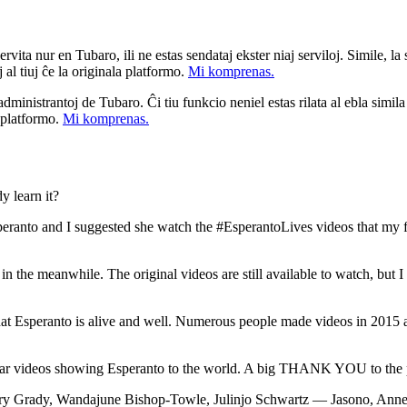
ita nur en Tubaro, ili ne estas sendataj ekster niaj serviloj. Simile, la st
 al tiuj ĉe la originala platformo.
Mi komprenas.
a administrantoj de Tubaro. Ĉi tiu funkcio neniel estas rilata al ebla simil
u platformo.
Mi komprenas.
y learn it?
speranto and I suggested she watch the #EsperantoLives videos that m
n the meanwhile. The original videos are still available to watch, but I 
hat Esperanto is alive and well. Numerous people made videos in 2015
egular videos showing Esperanto to the world. A big THANK YOU to the p
ry Grady, Wandajune Bishop-Towle, Julinjo Schwartz — Jasono, Anne