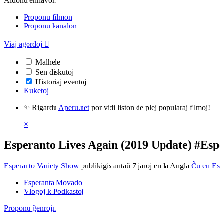
Aldonu enhavon
Proponu filmon
Proponu kanalon
Viaj agordoj

Malhele
Sen diskutoj
Historiaj eventoj
Kuketoj
✨ Rigardu
Aperu.net
por vidi liston de plej popularaj filmoj!
×
Esperanto Lives Again (2019 Update) #Esp
Esperanto Variety Show
publikigis antaŭ 7 jaroj
en la Angla
Ĉu en Es
Esperanta Movado
Vlogoj k Podkastoj
Proponu ĝenrojn