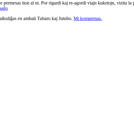
ne permesas tion al ni. Por rigardi kaj re-agordi viajn kuketojn, vizitu l
paĝo
nkalkuliĝas en ambaŭ Tubaro kaj Jutubo.
Mi komprenas.