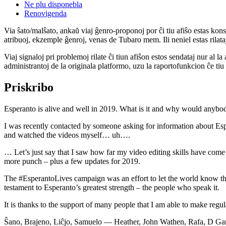
Ne plu disponebla
Renovigenda
Via ŝato/malŝato, ankaŭ viaj ĝenro-proponoj por ĉi tiu afiŝo estas konserv
atribuoj, ekzemple ĝenroj, venas de Tubaro mem. Ili neniel estas rilataj
Viaj signaloj pri problemoj rilate ĉi tiun afiŝon estos sendataj nur al l
administrantoj de la originala platformo, uzu la raportofunkcion ĉe ti
Priskribo
Esperanto is alive and well in 2019. What is it and why would anybod
I was recently contacted by someone asking for information about E
and watched the videos myself… uh….
… Let’s just say that I saw how far my video editing skills have come i
more punch – plus a few updates for 2019.
The #EsperantoLives campaign was an effort to let the world know t
testament to Esperanto’s greatest strength – the people who speak it.
It is thanks to the support of many people that I am able to make r
Ŝano, Brajeno, Liĉjo, Samuelo — Heather, John Wathen, Rafa, D Ga