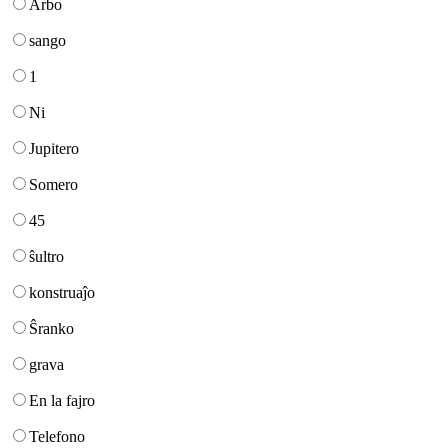
Arbo
sango
1
Ni
Jupitero
Somero
45
ŝultro
konstruaĵo
Ŝranko
grava
En la fajro
Telefono