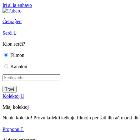
Iri al la enhavo
Ĉefpaĝen
Serĉi

Kion serĉi?
Filmon
Kanalon
Kolektoj

Miaj kolektoj
Neniu kolekto! Provu kolekti kelkajn filmojn per ŝati ilin aŭ marki ilin
Proponu
