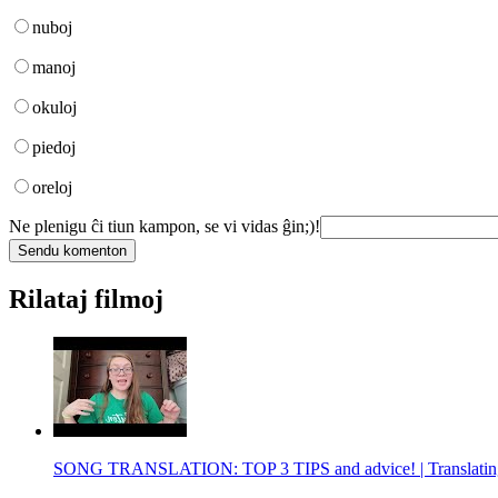
nuboj
manoj
okuloj
piedoj
oreloj
Ne plenigu ĉi tiun kampon, se vi vidas ĝin;)!
Rilataj filmoj
SONG TRANSLATION: TOP 3 TIPS and advice! | Translating s