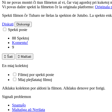
Ni ne povas montri ĉi tiun filmeton al vi, ĉar viaj agordoj pri kuketoj 
Vi povas daŭre spekti la filmeton ĉe la originala platformo:
Originala 
Spekti filmon ĉe Tubaro ne ŝtelas la spekton de Jutubo. La spekto e
Diskuti
Diskonigi
Spekti poste
88 Spektoj
Komentu!
9

Ŝati

Malŝati
En miaj kolektoj
Filmoj por spekti poste
Miaj plejŝatataj filmoj
Alklaku kolekton por aldoni la filmon. Alklaku denove por forigi.
Signali problemon
Spamaĵo
Maltaŭga aŭ Nerilata