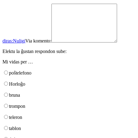
diras:
Nuligi
Via komento:
Elektu la ĝustan respondon sube:
Mi vidas per …
poŝtelefono
Horloĝo
bruna
trompon
teleron
tablon