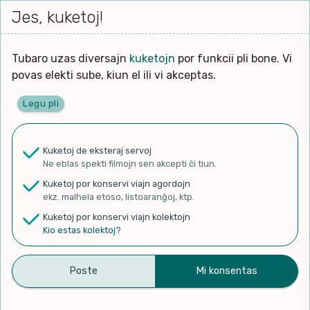
Iri




elektu
Jes, kuketoj!
Serĉi
Kolektoj
Proponu
Viaj
al
Filmo
tiun,
agord
la
kiu
enhavo
Tubaro uzas diversajn
kuketojn
por funkcii pli bone. Vi
Filozofio
plej
povas elekti sube, kiun el ili vi akceptas.
gravas
Kulturo k Historio
laŭ
Legu pli
vi.
Ĉefpaĝen
Lernado k Edukado
u
Ne
Kuketoj de eksteraj servoj
La
Lingvoj
Ne eblas spekti filmojn sen akcepti ĉi tiun.
ĉefa
✨ Rigardu
Aperu.net
por vidi liston
zorgu
Kuketoj por konservi viajn agordojn
de plej popularaj filmoj!
lingvo
Ludoj
ekz. malhela etoso, listoaranĝoj, ktp.
×
uzita
Kuketoj por konservi viajn kolektojn
en
Manĝoj k Kuirado
Kio estas kolektoj?
la
filmo:
Muziko
La tombeja gento /
Naturo k Medio
Filtru