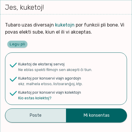
Iri




elektu
Jes, kuketoj!
Serĉi
Kolektoj
Proponu
Viaj
al
Filmo
tiun,
agord
la
kiu
enhavo
Tubaro uzas diversajn
kuketojn
por funkcii pli bone. Vi
Filozofio
plej
povas elekti sube, kiun el ili vi akceptas.
gravas
Kulturo k Historio
laŭ
Legu pli
vi.
Ĉefpaĝen
Lernado k Edukado
u
Ne
Kuketoj de eksteraj servoj
La
Lingvoj
Ne eblas spekti filmojn sen akcepti ĉi tiun.
ĉefa
✨ Rigardu
Aperu.net
por vidi liston
zorgu
Kuketoj por konservi viajn agordojn
de plej popularaj filmoj!
lingvo
Ludoj
ekz. malhela etoso, listoaranĝoj, ktp.
×
uzita
Kuketoj por konservi viajn kolektojn
en
Manĝoj k Kuirado
Kio estas kolektoj?
la
filmo:
Muziko
Esperanto en directo. Sala
Naturo k Medio
Filtru