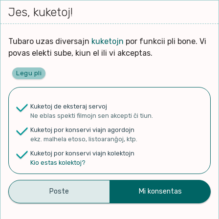
Iri




elektu
Jes, kuketoj!
Serĉi
Kolektoj
Proponu
Viaj
al
Filmo
tiun,
agord
la
kiu
enhavo
Tubaro uzas diversajn
kuketojn
por funkcii pli bone. Vi
Filozofio
plej
povas elekti sube, kiun el ili vi akceptas.
gravas
Kulturo k Historio
laŭ
Legu pli
vi.
Ĉefpaĝen
Lernado k Edukado
u
Ne
Kuketoj de eksteraj servoj
La
Lingvoj
Ne eblas spekti filmojn sen akcepti ĉi tiun.
ĉefa
✨ Rigardu
Aperu.net
por vidi liston
zorgu
Kuketoj por konservi viajn agordojn
de plej popularaj filmoj!
lingvo
Ludoj
ekz. malhela etoso, listoaranĝoj, ktp.
×
uzita
Kuketoj por konservi viajn kolektojn
en
Manĝoj k Kuirado
Kio estas kolektoj?
la
filmo:
Muziko
4000 Watch Hours – a
Naturo k Medio
Filtru