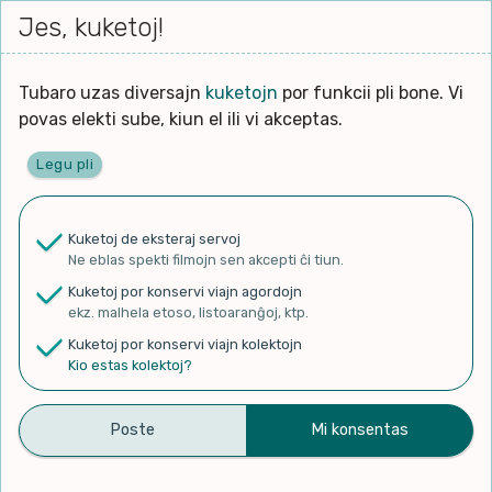
Iri




elektu
Jes, kuketoj!
Serĉi
Kolektoj
Proponu
Viaj
al
Filmo
tiun,
agor
la
kiu
enhavo
Tubaro uzas diversajn
kuketojn
por funkcii pli bone. Vi
Filozofio
plej
Ĉefpaĝen
povas elekti sube, kiun el ili vi akceptas.
gravas
Kulturo k Historio
laŭ
Legu pli
vi.
Lernado k Edukado
✨ Rigardu
Aperu.net
por vidi liston
de plej popularaj filmoj!
u
Ne
Kuketoj de eksteraj servoj
×
La
Lingvoj
Ne eblas spekti filmojn sen akcepti ĉi tiun.
ĉefa
zorgu
Kuketoj por konservi viajn agordojn
lingvo
Ludoj
ekz. malhela etoso, listoaranĝoj, ktp.
uzita
Kuketoj por konservi viajn kolektojn
en
Manĝoj k Kuirado
Kio estas kolektoj?
Ruĝaj formikoj en Italio
la
filmo:
Muziko
Errante Lucas
Naturo k Medio
Filtru
publikigis antaŭ 2 jaroj