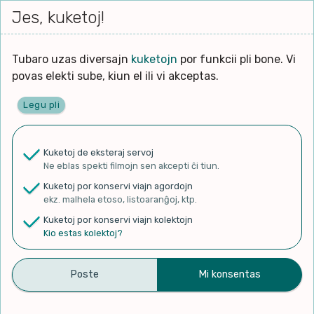
Iri




Jes, kuketoj!
Serĉi
Kolektoj
Proponu
Viaj
al
agord
la
enhavo
Tubaro uzas diversajn
kuketojn
por funkcii pli bone. Vi
povas elekti sube, kiun el ili vi akceptas.
Legu pli
Ĉefpaĝen
Kuketoj de eksteraj servoj
Ne eblas spekti filmojn sen akcepti ĉi tiun.
✨ Rigardu
Aperu.net
por vidi liston
Kuketoj por konservi viajn agordojn
de plej popularaj filmoj!
ekz. malhela etoso, listoaranĝoj, ktp.
×
Kuketoj por konservi viajn kolektojn
Kio estas kolektoj?
TV IDEAK
Kolekti
Diskonigi