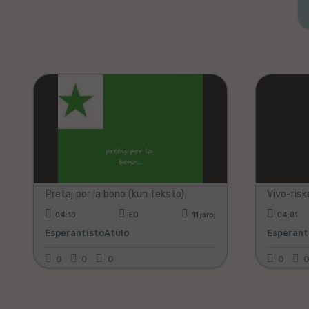
Plej ŝatataj
Plej diskutitaj
Pretaj por la bono (kun teksto)
Vivo-ris
04:10
EO
11 jaroj
04:01
EsperantistoAtulo
Esperant
0
0
0
0