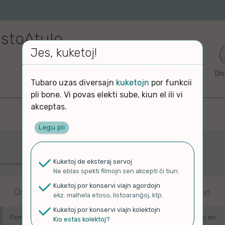
istoAtulo
Jes, kuketoj!
Dis
Tubaro uzas diversajn
kuketojn
por funkcii
pli bone. Vi povas elekti sube, kiun el ili vi
akceptas.
Legu pli
Plej freŝaj
Kuketoj de eksteraj servoj
Ne eblas spekti filmojn sen akcepti ĉi tiun.
j
Kuketoj por konservi viajn agordojn
Ordigitaj laŭ kiam alŝutitaj en originalan platformon
aj
ekz. malhela etoso, listoaranĝoj, ktp.
Kuketoj por konservi viajn kolektojn
Filmoj en ĉi tiu paĝo estas ordigitaj laŭ kiam ili estis alŝutitaj en
Kio estas kolektoj?