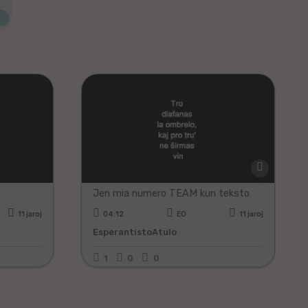
.
Muziko
Jen mia numero TEAM kun teksto
11 jaroj
04:12
EO
11 jaroj
EsperantistoAtulo
1
0
0