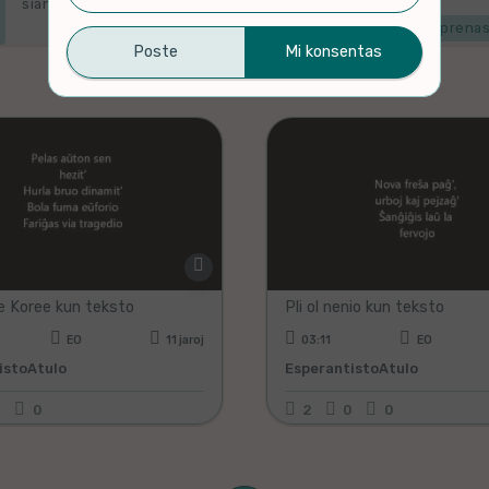
sian originalan platformon.
Mi komprenas
1-4 de 4 filmoj listigitaj
Muziko
ke Koree kun teksto
Pli ol nenio kun teksto
EO
11 jaroj
03:11
EO
istoAtulo
EsperantistoAtulo
0
0
2
0
0