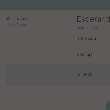
Iri
al
la
Esperant
enhavo
Ĉefpaĝen
Originala paĝo
Sekvata
4 filmoj
ORDO:
Laste kolektita
Laste diskutat
Plej spektitaj