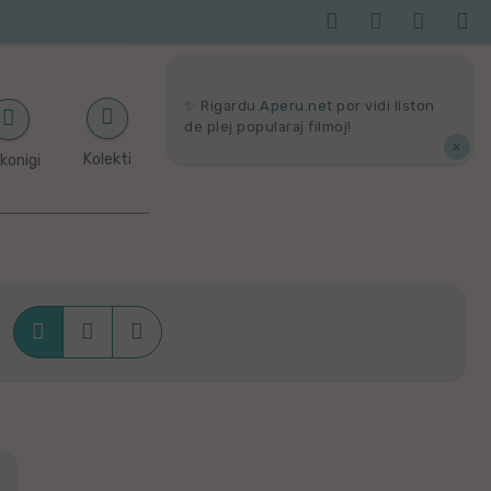




Serĉi
Kolektoj
Proponu
Viaj
agor
✨ Rigardu
Aperu.net
por vidi liston
de plej popularaj filmoj!
×
Kolekti
konigi



Krade
Dense
Liste