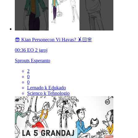
😎 Kian Personecon Vi Havas? 🤸🏻🌸
00:36
EO
2 jaroj
Sprouts Esperanto
2
0
0
Lernado k Edukado
Scienco k Teĥnologio