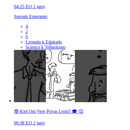
04:25
EO
2 jaroj
Sprouts Esperanto
4
2
0
Lernado k Edukado
Scienco k Teĥnologio
🤓 Kiel Oni Vere Povas Lerni? 🎓 🤔
00:38
EO
2 jaroj