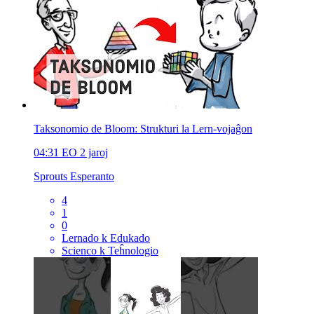
Taksonomio de Bloom: Strukturi la Lern-vojaĝon
04:31
EO
2 jaroj
Sprouts Esperanto
4
1
0
Lernado k Edukado
Scienco k Teĥnologio