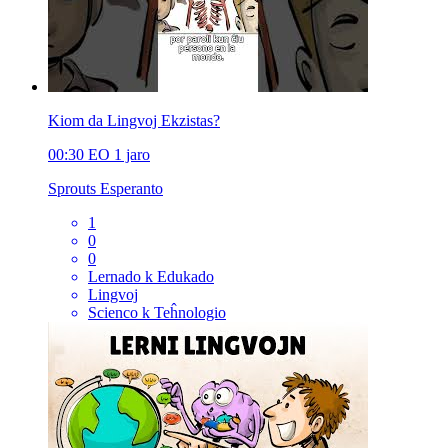
Kiom da Lingvoj Ekzistas?
00:30
EO
1 jaro
Sprouts Esperanto
1
0
0
Lernado k Edukado
Lingvoj
Scienco k Teĥnologio