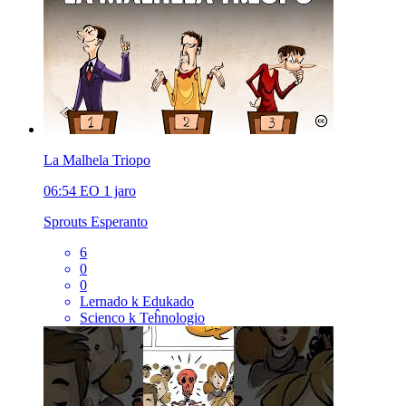
La Malhela Triopo
06:54
EO
1 jaro
Sprouts Esperanto
6
0
0
Lernado k Edukado
Scienco k Teĥnologio