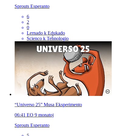
Sprouts Esperanto
6
2
0
Lernado k Edukado
Scienco k Teĥnologio
“Universo 25” Musa Eksperimento
06:41
EO
9 monatoj
Sprouts Esperanto
5