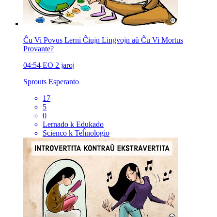
Ĉu Vi Povus Lerni Ĉiujn Lingvojn aŭ Ĉu Vi Mortus
Provante?
04:54
EO
2 jaroj
Sprouts Esperanto
17
5
0
Lernado k Edukado
Scienco k Teĥnologio