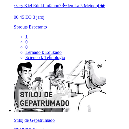
👶🏻 Kiel Eduki Infanon? 🧸Jen La 5 Metodoj ❤️
00:45
EO
3 jaroj
Sprouts Esperanto
1
0
0
Lernado k Edukado
Scienco k Teĥnologio
Stiloj de Gepatrumado