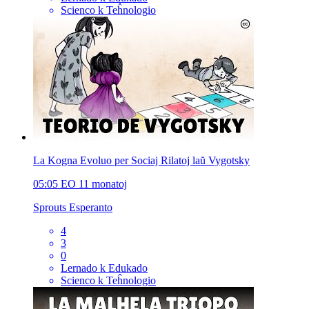
Scienco k Teĥnologio
La Kogna Evoluo per Sociaj Rilatoj laŭ Vygotsky
05:05
EO
11 monatoj
Sprouts Esperanto
4
3
0
Lernado k Edukado
Scienco k Teĥnologio