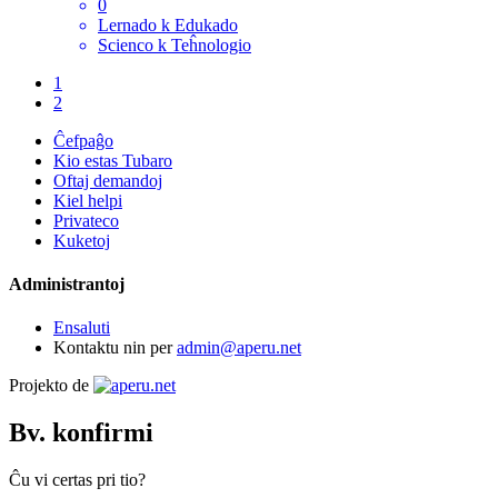
0
Lernado k Edukado
Scienco k Teĥnologio
1
2
Ĉefpaĝo
Kio estas Tubaro
Oftaj demandoj
Kiel helpi
Privateco
Kuketoj
Administrantoj
Ensaluti
Kontaktu nin per
admin@aperu.net
Projekto de
Bv. konfirmi
Ĉu vi certas pri tio?