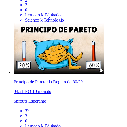
2
0
Lernado k Edukado
Scienco k Teĥnologio
Principo de Pareto: la Regulo de 80/20
03:21
EO
10 monatoj
Sprouts Esperanto
33
3
0
Lernado k Edukado