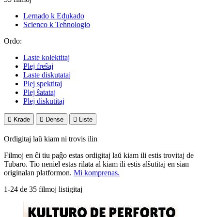
Lernado k Edukado
Scienco k Teĥnologio
Ordo:
Laste kolektitaj
Plej freŝaj
Laste diskutataj
Plej spektitaj
Plej ŝatataj
Plej diskutitaj

Krade

Dense

Liste
Ordigitaj laŭ kiam ni trovis ilin
Filmoj en ĉi tiu paĝo estas ordigitaj laŭ kiam ili estis trovitaj de
Tubaro. Tio neniel estas rilata al kiam ili estis alŝutitaj en sian
originalan platformon.
Mi komprenas.
1-24 de 35 filmoj listigitaj