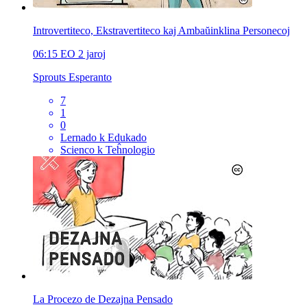
Introvertiteco, Ekstravertiteco kaj Ambaŭinklina Personecoj
06:15
EO
2 jaroj
Sprouts Esperanto
7
1
0
Lernado k Edukado
Scienco k Teĥnologio
La Procezo de Dezajna Pensado