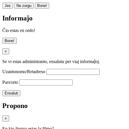
Jes
Ne zorgu
Bone!
Informaĵo
Ĉio estas en ordo!
Bone!
×
Se vi estas administranto, ensalutu per viaj informaĵoj.
Uzantonomo/Retadreso
Pasvorto
Propono
×
En kiu lingvo estas la filmo?