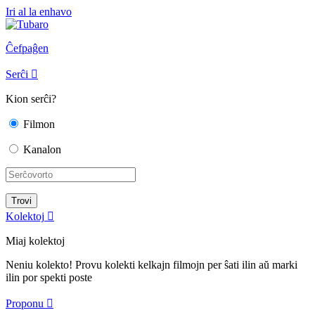
Iri al la enhavo
Ĉefpaĝen
Serĉi

Kion serĉi?
Filmon
Kanalon
Kolektoj

Miaj kolektoj
Neniu kolekto! Provu kolekti kelkajn filmojn per ŝati ilin aŭ marki
ilin por spekti poste
Proponu
