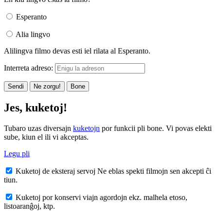
Esperanto
Alia lingvo
Alilingva filmo devas esti iel rilata al Esperanto.
Interreta adreso:
Sendi
Ne zorgu!
Bone
Jes, kuketoj!
Tubaro uzas diversajn
kuketojn
por funkcii pli bone. Vi povas elekti
sube, kiun el ili vi akceptas.
Legu pli
Kuketoj de eksteraj servoj
Ne eblas spekti filmojn sen akcepti ĉi
tiun.
Kuketoj por konservi viajn agordojn
ekz. malhela etoso,
listoaranĝoj, ktp.