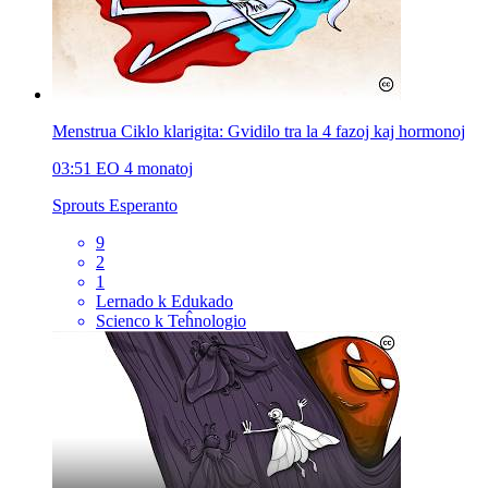
Menstrua Ciklo klarigita: Gvidilo tra la 4 fazoj kaj hormonoj
03:51
EO
4 monatoj
Sprouts Esperanto
9
2
1
Lernado k Edukado
Scienco k Teĥnologio