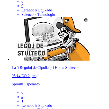
6
0
Lernado k Edukado
Scienco k Teĥnologio
La 5 Reguloj de Cipolla pri Homa Stulteco
05:14
EO
2 jaroj
Sprouts Esperanto
6
4
1
Lernado k Edukado