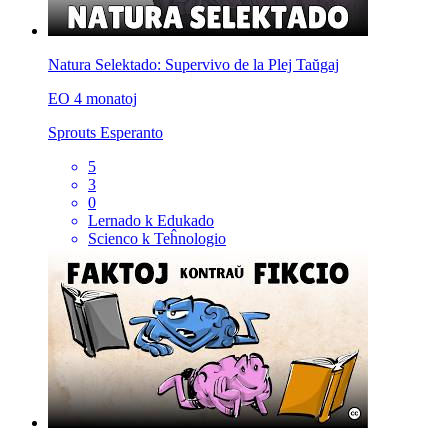
Natura Selektado: Supervivo de la Plej Taŭgaj
EO
4 monatoj
Sprouts Esperanto
5
3
0
Lernado k Edukado
Scienco k Teĥnologio