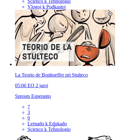
Scienco k Teĥnologio
Vlogoj k Podkastoj
La Teorio de Bonhoeffer pri Stulteco
05:06
EO
2 jaroj
Sprouts Esperanto
7
3
0
Lernado k Edukado
Scienco k Teĥnologio