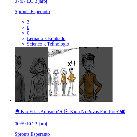
07:07
EO
3 jaroj
Sprouts Esperanto
3
0
0
Lernado k Edukado
Scienco k Teĥnologio
🐣 Kio Estas Aŭtismo?👧🏻 Kion Ni Povas Fari Prie? 🕊️
00:59
EO
3 jaroj
Sprouts Esperanto