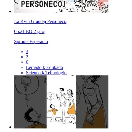
La Kvin Grandaj Personecoj
05:21
EO
2 jaroj
Sprouts Esperanto
3
2
0
Lernado k Edukado
Scienco k Teĥnologio