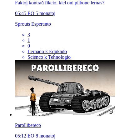
Faktoj kontraŭ fikcio, kiel oni plibone lernas?
05:45
EO
5 monatoj
Sprouts Esperanto
3
1
0
Lernado k Edukado
Scienco k Teĥnologio
Parollibereco
05:12
EO
8 monatoj