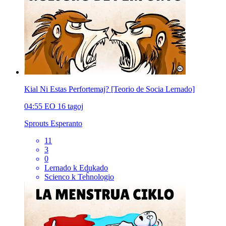
Kial Ni Estas Perfortemaj? [Teorio de Socia Lernado]
04:55
EO
16 tagoj
Sprouts Esperanto
11
3
0
Lernado k Edukado
Scienco k Teĥnologio