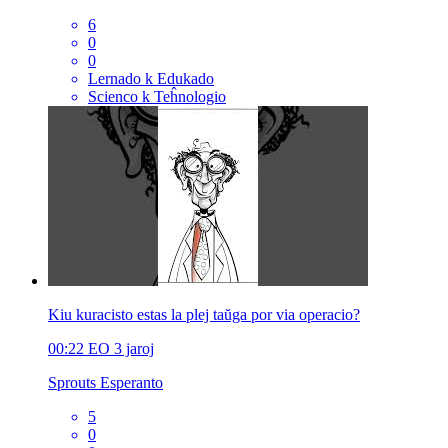
6
0
0
Lernado k Edukado
Scienco k Teĥnologio
Kiu kuracisto estas la plej taŭga por via operacio?
00:22
EO
3 jaroj
Sprouts Esperanto
5
0