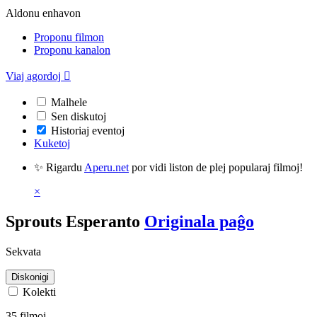
Aldonu enhavon
Proponu filmon
Proponu kanalon
Viaj agordoj

Malhele
Sen diskutoj
Historiaj eventoj
Kuketoj
✨ Rigardu
Aperu.net
por vidi liston de plej popularaj filmoj!
×
Sprouts Esperanto
Originala paĝo
Sekvata
Diskonigi
Kolekti
35 filmoj