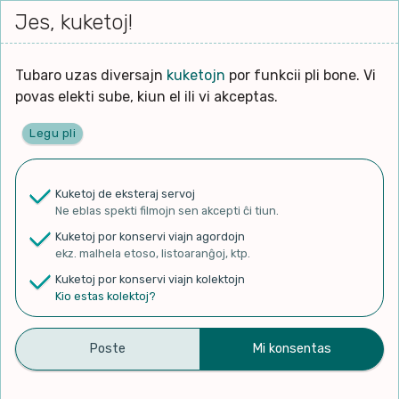
Iri




Jes, kuketoj!
Serĉi
Kolektoj
Proponu
Viaj
al
agord
la
enhavo
Tubaro uzas diversajn
kuketojn
por funkcii pli bone. Vi
povas elekti sube, kiun el ili vi akceptas.
Legu pli
Ĉefpaĝen
Kuketoj de eksteraj servoj
Ne eblas spekti filmojn sen akcepti ĉi tiun.
✨ Rigardu
Aperu.net
por vidi liston
Kuketoj por konservi viajn agordojn
de plej popularaj filmoj!
ekz. malhela etoso, listoaranĝoj, ktp.
×
Kuketoj por konservi viajn kolektojn
Kio estas kolektoj?
Sprouts Esperanto