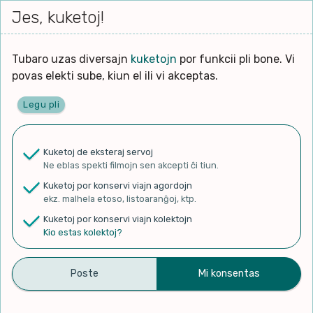
Iri




Jes, kuketoj!
Serĉi
Kolektoj
Proponu
Viaj
al
agor
la
enhavo
Tubaro uzas diversajn
kuketojn
por funkcii pli bone. Vi
Ĉefpaĝen
povas elekti sube, kiun el ili vi akceptas.
Legu pli
✨ Rigardu
Aperu.net
por vidi liston
de plej popularaj filmoj!
Kuketoj de eksteraj servoj
×
Ne eblas spekti filmojn sen akcepti ĉi tiun.
Kuketoj por konservi viajn agordojn
ekz. malhela etoso, listoaranĝoj, ktp.
Kuketoj por konservi viajn kolektojn
Kio estas kolektoj?
Evandro Avellar
Originala paĝo
Kolekti
Diskonigi
Sekvata