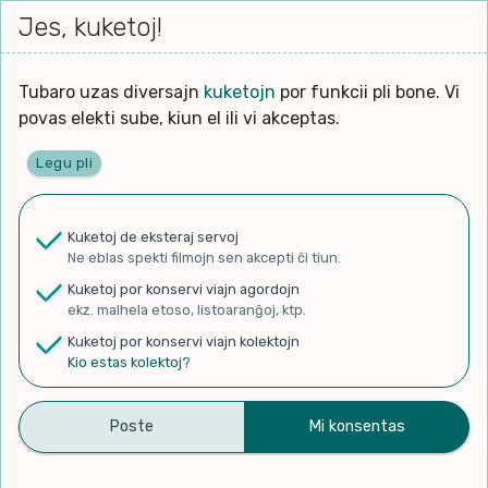
Iri




Jes, kuketoj!
Serĉi
Kolektoj
Proponu
Viaj
al
agord
la
enhavo
Tubaro uzas diversajn
kuketojn
por funkcii pli bone. Vi
povas elekti sube, kiun el ili vi akceptas.
Legu pli
Ĉefpaĝen
Kuketoj de eksteraj servoj
Ne eblas spekti filmojn sen akcepti ĉi tiun.
✨ Rigardu
Aperu.net
por vidi liston
Kuketoj por konservi viajn agordojn
de plej popularaj filmoj!
ekz. malhela etoso, listoaranĝoj, ktp.
×
Kuketoj por konservi viajn kolektojn
Kio estas kolektoj?
Joĥen parolas Esperanton