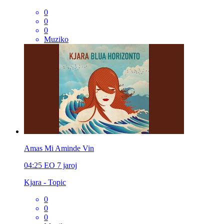
0
0
0
Muziko
Amas Mi Aminde Vin
04:25
EO
7 jaroj
Kjara - Topic
0
0
0