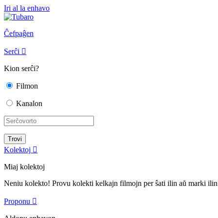
Iri al la enhavo
Ĉefpaĝen
Serĉi

Kion serĉi?
Filmon
Kanalon
Kolektoj

Miaj kolektoj
Neniu kolekto! Provu kolekti kelkajn filmojn per ŝati ilin aŭ marki ilin
Proponu
