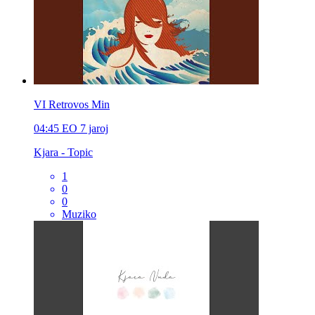
VI Retrovos Min
04:45
EO
7 jaroj
Kjara - Topic
1
0
0
Muziko