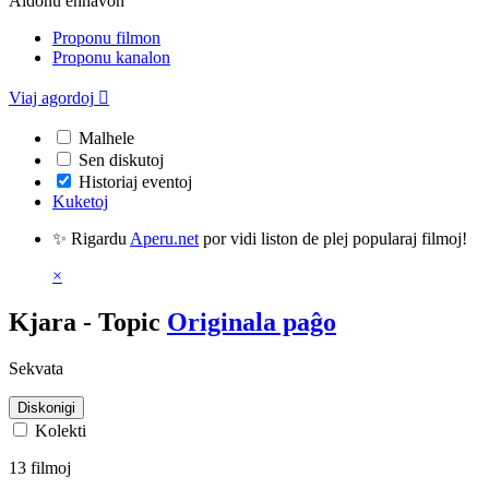
Aldonu enhavon
Proponu filmon
Proponu kanalon
Viaj agordoj

Malhele
Sen diskutoj
Historiaj eventoj
Kuketoj
✨ Rigardu
Aperu.net
por vidi liston de plej popularaj filmoj!
×
Kjara - Topic
Originala paĝo
Sekvata
Diskonigi
Kolekti
13 filmoj