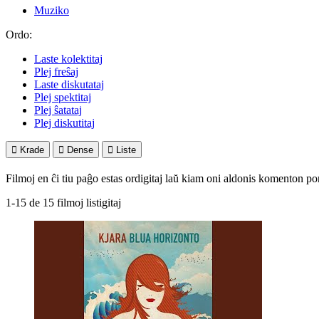
Muziko
Ordo:
Laste kolektitaj
Plej freŝaj
Laste diskutataj
Plej spektitaj
Plej ŝatataj
Plej diskutitaj

Krade

Dense

Liste
Filmoj en ĉi tiu paĝo estas ordigitaj laŭ kiam oni aldonis komenton por
1-15 de 15 filmoj listigitaj