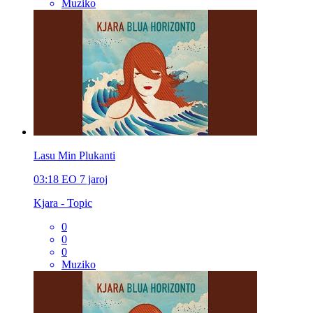
Muziko
Lasu Min Plukanti
03:18
EO
7 jaroj
Kjara - Topic
0
0
0
Muziko