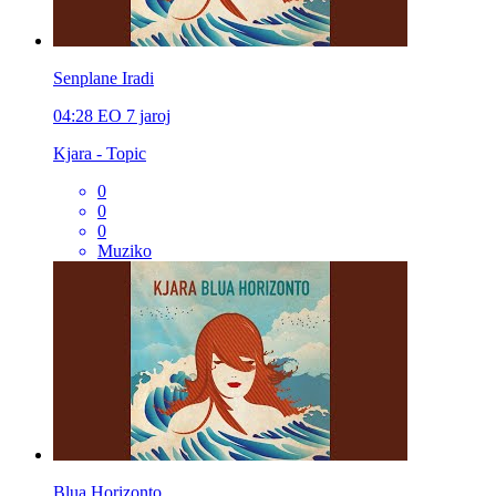
Senplane Iradi
04:28
EO
7 jaroj
Kjara - Topic
0
0
0
Muziko
Blua Horizonto