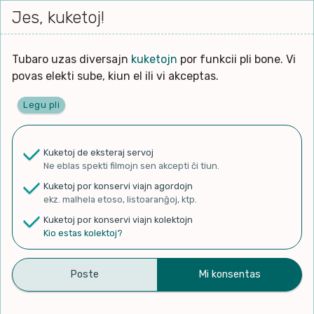
Iri




Jes, kuketoj!
Serĉi
Kolektoj
Proponu
Viaj
al
agor
la
enhavo
Tubaro uzas diversajn
kuketojn
por funkcii pli bone. Vi
Ĉefpaĝen
povas elekti sube, kiun el ili vi akceptas.
Legu pli
✨ Rigardu
Aperu.net
por vidi liston
de plej popularaj filmoj!
Kuketoj de eksteraj servoj
×
Ne eblas spekti filmojn sen akcepti ĉi tiun.
Kuketoj por konservi viajn agordojn
ekz. malhela etoso, listoaranĝoj, ktp.
Kuketoj por konservi viajn kolektojn
Kio estas kolektoj?
MNMZ
Kolekti
Diskonigi
Originala paĝo