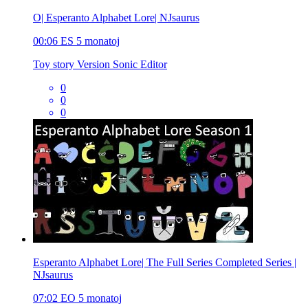
O| Esperanto Alphabet Lore| NJsaurus
00:06
ES
5 monatoj
Toy story Version Sonic Editor
0
0
0
Esperanto Alphabet Lore| The Full Series Completed Series |
NJsaurus
07:02
EO
5 monatoj