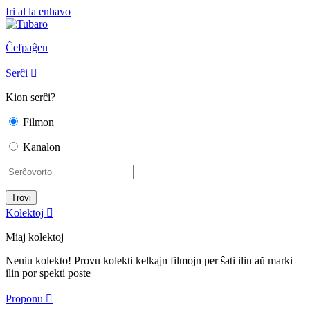
Iri al la enhavo
Ĉefpaĝen
Serĉi

Kion serĉi?
Filmon
Kanalon
Kolektoj

Miaj kolektoj
Neniu kolekto! Provu kolekti kelkajn filmojn per ŝati ilin aŭ marki
ilin por spekti poste
Proponu
