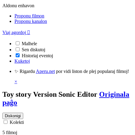
Aldonu enhavon
Proponu filmon
Proponu kanalon
Viaj agordoj

Malhele
Sen diskutoj
Historiaj eventoj
Kuketoj
✨ Rigardu
Aperu.net
por vidi liston de plej popularaj filmoj!
×
Toy story Version Sonic Editor
Originala
paĝo
Diskonigi
Kolekti
5 filmoj