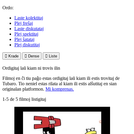
Ordo:
Laste kolektitaj
Plej freŝaj
Laste diskutataj
Plej spektitaj
Plej ŝatataj
Plej diskutitaj

Krade

Dense

Liste
Ordigitaj laŭ kiam ni trovis ilin
Filmoj en ĉi tiu paĝo estas ordigitaj laŭ kiam ili estis trovitaj de
Tubaro. Tio neniel estas rilata al kiam ili estis alŝutitaj en sian
originalan platformon.
Mi komprenas.
1-5 de 5 filmoj listigitaj