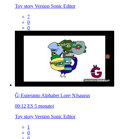
Toy story Version Sonic Editor
7
0
0
Ĝ| Esperanto Alphabet Lore| NJsaurus
00:12
ES
5 monatoj
Toy story Version Sonic Editor
1
0
0