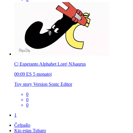
C| Esperanto Alphabet Lore| NJsaurus
00:09
ES
5 monatoj
Toy story Version Sonic Editor
0
0
0
1
Ĉefpaĝo
Kio estas Tubaro