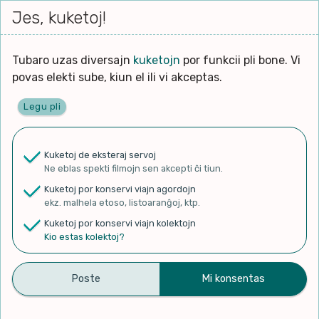
Iri




Jes, kuketoj!
Serĉi
Kolektoj
Proponu
Viaj
al
agord
la
enhavo
Tubaro uzas diversajn
kuketojn
por funkcii pli bone. Vi
povas elekti sube, kiun el ili vi akceptas.
Legu pli
Ĉefpaĝen
Kuketoj de eksteraj servoj
Ne eblas spekti filmojn sen akcepti ĉi tiun.
✨ Rigardu
Aperu.net
por vidi liston
Kuketoj por konservi viajn agordojn
de plej popularaj filmoj!
ekz. malhela etoso, listoaranĝoj, ktp.
×
Kuketoj por konservi viajn kolektojn
Kio estas kolektoj?
Domtaro(ドムタロウ)
Kolekti
Diskonigi