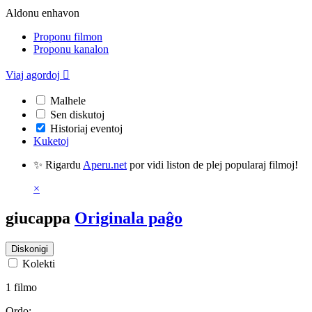
Aldonu enhavon
Proponu filmon
Proponu kanalon
Viaj agordoj

Malhele
Sen diskutoj
Historiaj eventoj
Kuketoj
✨ Rigardu
Aperu.net
por vidi liston de plej popularaj filmoj!
×
giucappa
Originala paĝo
Diskonigi
Kolekti
1 filmo
Ordo: