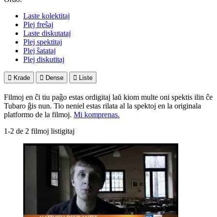
Laste kolektitaj
Plej freŝaj
Laste diskutataj
Plej spektitaj
Plej ŝatataj
Plej diskutitaj

Krade

Dense

Liste
Filmoj en ĉi tiu paĝo estas ordigitaj laŭ kiom multe oni spektis ilin ĉe
Tubaro ĝis nun. Tio neniel estas rilata al la spektoj en la originala
platformo de la filmoj.
Mi komprenas.
1-2 de 2 filmoj listigitaj