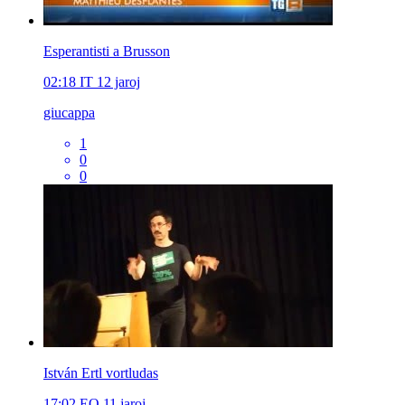
Esperantisti a Brusson
02:18
IT
12 jaroj
giucappa
1
0
0
István Ertl vortludas
17:02
EO
11 jaroj