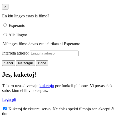
×
En kiu lingvo estas la filmo?
Esperanto
Alia lingvo
Alilingva filmo devas esti iel rilata al Esperanto.
Interreta adreso:
Sendi
Ne zorgu!
Bone
Jes, kuketoj!
Tubaro uzas diversajn
kuketojn
por funkcii pli bone. Vi povas elekti
sube, kiun el ili vi akceptas.
Legu pli
Kuketoj de eksteraj servoj
Ne eblas spekti filmojn sen akcepti ĉi
tiun.