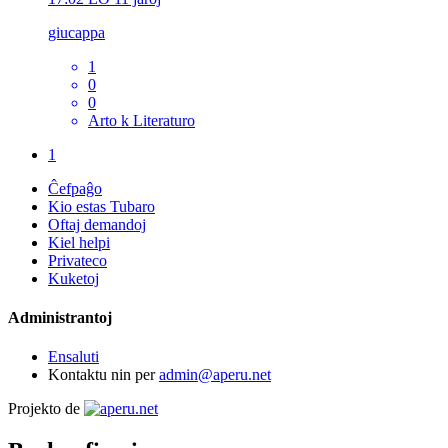
giucappa
1
0
0
Arto k Literaturo
1
Ĉefpaĝo
Kio estas Tubaro
Oftaj demandoj
Kiel helpi
Privateco
Kuketoj
Administrantoj
Ensaluti
Kontaktu nin per
admin@aperu.net
Projekto de