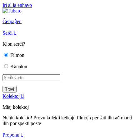
Iri al la enhavo
Ĉefpaĝen
Serĉi

Kion serĉi?
Filmon
Kanalon
Kolektoj

Miaj kolektoj
Neniu kolekto! Provu kolekti kelkajn filmojn per ŝati ilin aŭ marki
ilin por spekti poste
Proponu
