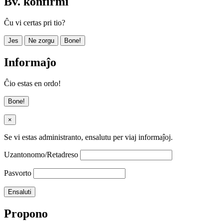
Bv. konfirmi
Ĉu vi certas pri tio?
Jes
Ne zorgu
Bone!
Informaĵo
Ĉio estas en ordo!
Bone!
×
Se vi estas administranto, ensalutu per viaj informaĵoj.
Uzantonomo/Retadreso
Pasvorto
Propono