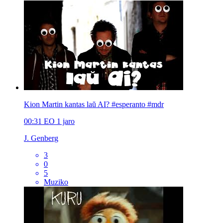
Kion Martin kantas laŭ AI? #esperanto #mdr
00:31
EO
1 jaro
J. Genberg
3
0
5
Muziko