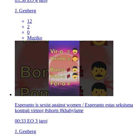
03:58
EO
4 jaroj
J. Genberg
12
2
0
Muziko
Esperanto is sexist against women / Esperanto estas seksisma
kontraŭ virinoj #shorts #khabylame
00:33
EO
3 jaroj
J. Genberg