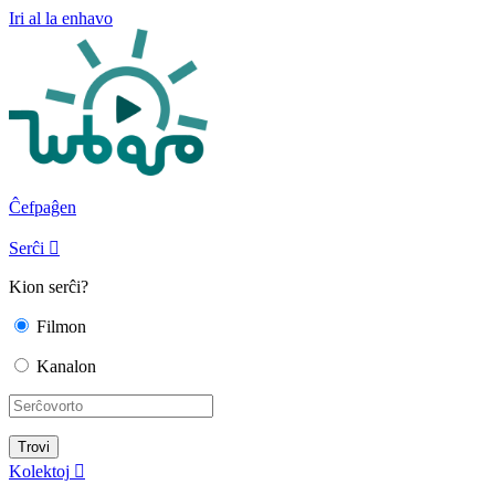
Iri al la enhavo
Ĉefpaĝen
Serĉi

Kion serĉi?
Filmon
Kanalon
Kolektoj
