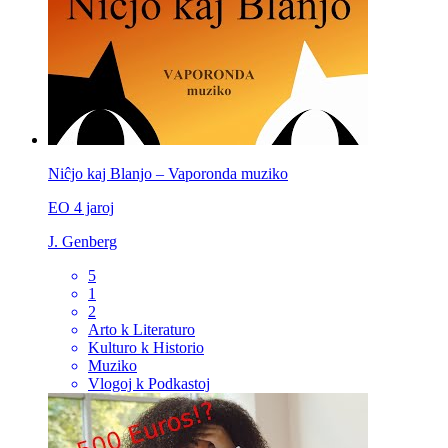
Niĉjo kaj Blanjo – Vaporonda muziko
EO
4 jaroj
J. Genberg
5
1
2
Arto k Literaturo
Kulturo k Historio
Muziko
Vlogoj k Podkastoj