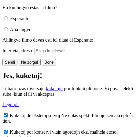
En kiu lingvo estas la filmo?
Esperanto
Alia lingvo
Alilingva filmo devas esti iel rilata al Esperanto.
Interreta adreso:
Sendi
Ne zorgu!
Bone
Jes, kuketoj!
Tubaro uzas diversajn
kuketojn
por funkcii pli bone. Vi povas elekti
sube, kiun el ili vi akceptas.
Legu pli
Kuketoj de eksteraj servoj
Ne eblas spekti filmojn sen akcepti ĉi
tiun.
Kuketoj por konservi viajn agordojn
ekz. malhela etoso,