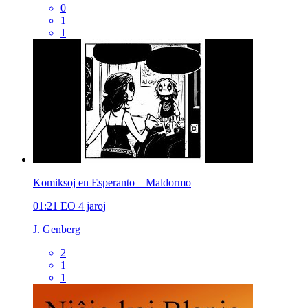
0
1
1
Komiksoj en Esperanto – Maldormo
01:21
EO
4 jaroj
J. Genberg
2
1
1