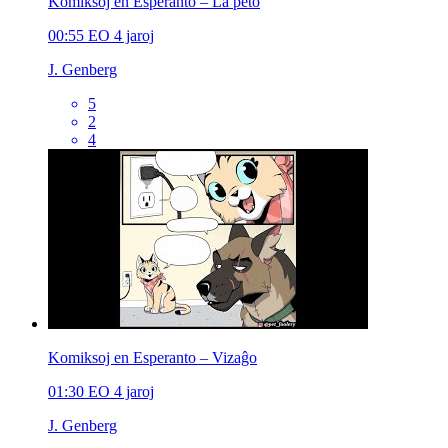
Komiksoj en Esperanto – La peto
00:55
EO
4 jaroj
J. Genberg
5
2
4
Komiksoj en Esperanto – Vizaĝo
01:30
EO
4 jaroj
J. Genberg