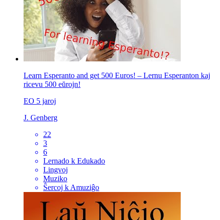
Learn Esperanto and get 500 Euros! – Lernu Esperanton kaj
ricevu 500 eŭrojn!
EO
5 jaroj
J. Genberg
22
3
6
Lernado k Edukado
Lingvoj
Muziko
Ŝercoj k Amuziĝo