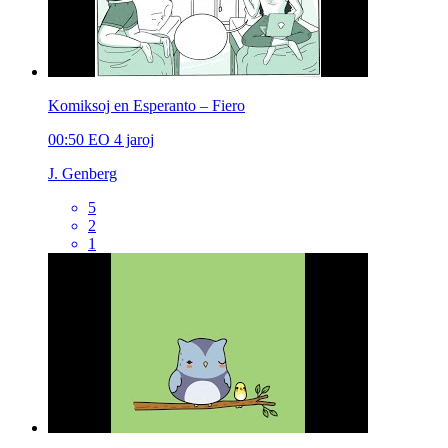
Komiksoj en Esperanto – Fiero
00:50
EO
4 jaroj
J. Genberg
5
2
1