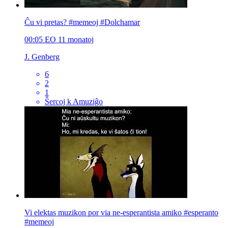
Ĉu vi pretas? #memeoj #Dolchamar
00:05
EO
11 monatoj
J. Genberg
6
2
1
Ŝercoj k Amuziĝo
Vi elektas muzikon por via ne-esperantista amiko #esperanto
#memeoj