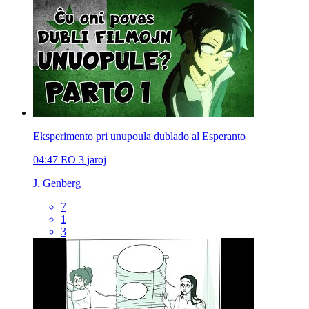
Eksperimento pri unupoula dublado al Esperanto
04:47
EO
3 jaroj
J. Genberg
7
1
3