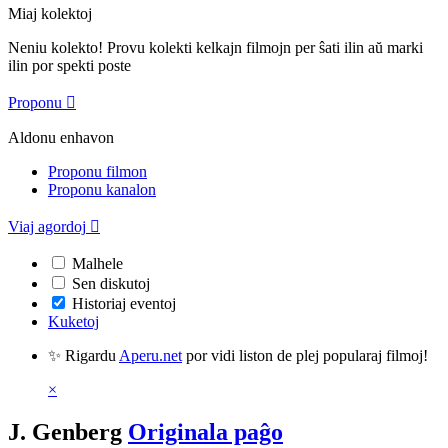
Miaj kolektoj
Neniu kolekto! Provu kolekti kelkajn filmojn per ŝati ilin aŭ marki
ilin por spekti poste
Proponu

Aldonu enhavon
Proponu filmon
Proponu kanalon
Viaj agordoj

Malhele
Sen diskutoj
Historiaj eventoj
Kuketoj
✨ Rigardu
Aperu.net
por vidi liston de plej popularaj filmoj!
×
J. Genberg
Originala paĝo