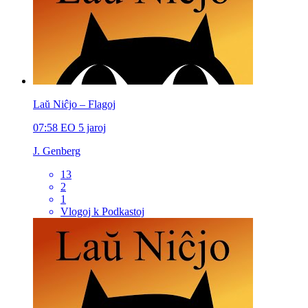
Laŭ Niĉjo – Flagoj
07:58
EO
5 jaroj
J. Genberg
13
2
1
Vlogoj k Podkastoj