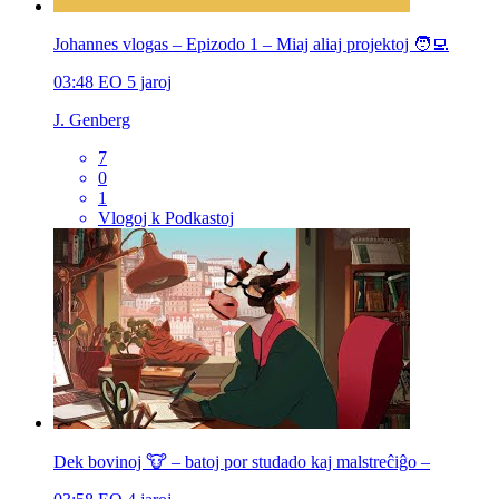
Johannes vlogas – Epizodo 1 – Miaj aliaj projektoj 🧑‍💻
03:48
EO
5 jaroj
J. Genberg
7
0
1
Vlogoj k Podkastoj
Dek bovinoj 🐮 – batoj por studado kaj malstreĉiĝo –