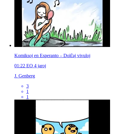
Komiksoj en Esperanto – Dolĉaj vivuloj
01:22
EO
4 jaroj
J. Genberg
3
1
1