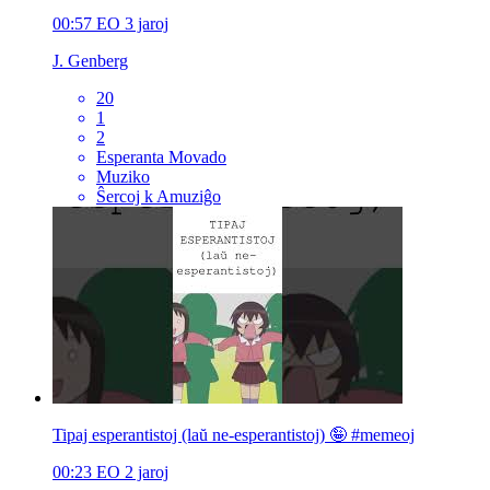
00:57
EO
3 jaroj
J. Genberg
20
1
2
Esperanta Movado
Muziko
Ŝercoj k Amuziĝo
Tipaj esperantistoj (laŭ ne-esperantistoj) 🤪 #memeoj
00:23
EO
2 jaroj