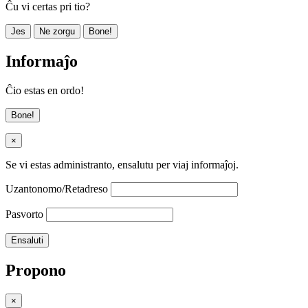
Ĉu vi certas pri tio?
Jes
Ne zorgu
Bone!
Informaĵo
Ĉio estas en ordo!
Bone!
×
Se vi estas administranto, ensalutu per viaj informaĵoj.
Uzantonomo/Retadreso
Pasvorto
Propono
×