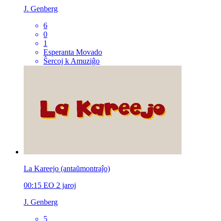
J. Genberg
6
0
1
Esperanta Movado
Ŝercoj k Amuziĝo
La Kareejo (antaŭmontraĵo)
00:15
EO
2 jaroj
J. Genberg
5