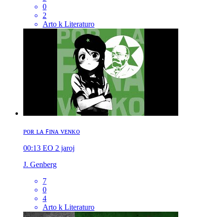
0
2
Arto k Literaturo
ᴘᴏʀ ʟᴀ ꜰɪɴᴀ ᴠᴇɴᴋᴏ
00:13
EO
2 jaroj
J. Genberg
7
0
4
Arto k Literaturo