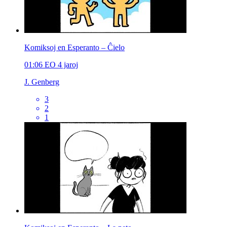
Komiksoj en Esperanto – Ĉielo
01:06
EO
4 jaroj
J. Genberg
3
2
1