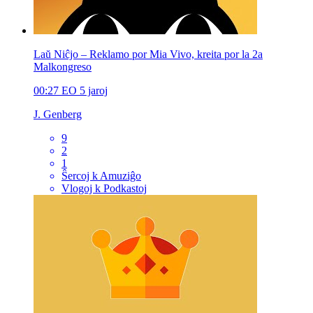
Laŭ Niĉjo – Reklamo por Mia Vivo, kreita por la 2a
Malkongreso
00:27
EO
5 jaroj
J. Genberg
9
2
1
Ŝercoj k Amuziĝo
Vlogoj k Podkastoj