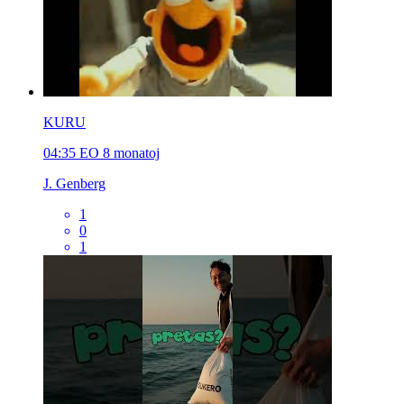
KURU
04:35
EO
8 monatoj
J. Genberg
1
0
1