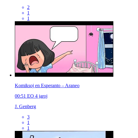
2
1
1
Komiksoj en Esperanto – Araneo
00:51
EO
4 jaroj
J. Genberg
3
1
1