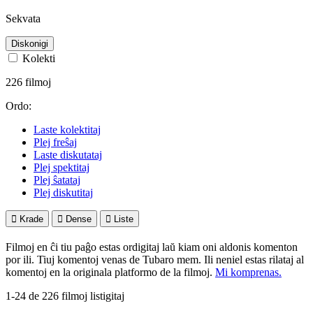
Sekvata
Diskonigi
Kolekti
226 filmoj
Ordo:
Laste kolektitaj
Plej freŝaj
Laste diskutataj
Plej spektitaj
Plej ŝatataj
Plej diskutitaj

Krade

Dense

Liste
Filmoj en ĉi tiu paĝo estas ordigitaj laŭ kiam oni aldonis komenton
por ili. Tiuj komentoj venas de Tubaro mem. Ili neniel estas rilataj al
komentoj en la originala platformo de la filmoj.
Mi komprenas.
1-24 de 226 filmoj listigitaj