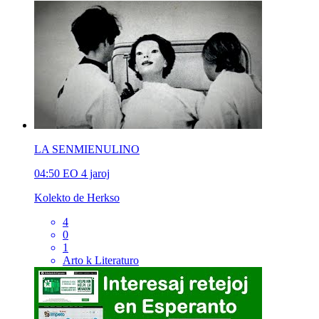
LA SENMIENULINO
04:50
EO
4 jaroj
Kolekto de Herkso
4
0
1
Arto k Literaturo