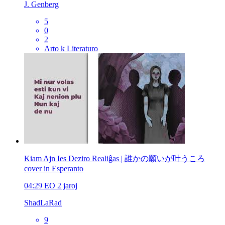
J. Genberg
5
0
2
Arto k Literaturo
Kiam Ajn Ies Deziro Realiĝas | 誰かの願いが叶うころ
cover in Esperanto
04:29
EO
2 jaroj
ShadLaRad
9