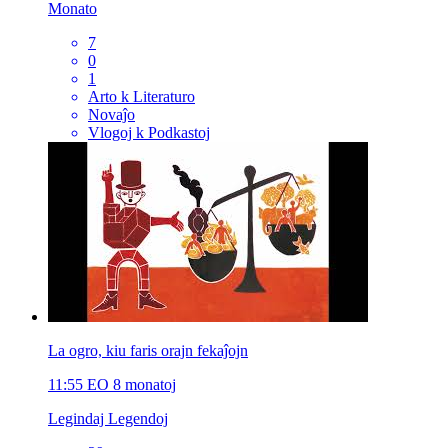
Monato
7
0
1
Arto k Literaturo
Novaĵo
Vlogoj k Podkastoj
La ogro, kiu faris orajn fekaĵojn
11:55
EO
8 monatoj
Legindaj Legendoj