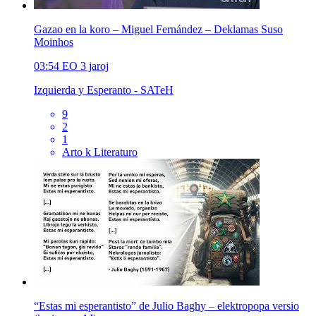
Gazao en la koro – Miguel Fernández – Deklamas Suso
Moinhos
03:54
EO
3 jaroj
Izquierda y Esperanto - SATeH
9
2
1
Arto k Literaturo
“Estas mi esperantisto” de Julio Baghy – elektropopa versio