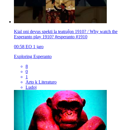
Kial oni devus spekti la teatraĵon 1910? / Why watch the
Esperanto play 1910? #esperanto #1910
00:58
EO
1 jaro
Exploring Esperanto
8
0
1
Arto k Literaturo
Ludoj