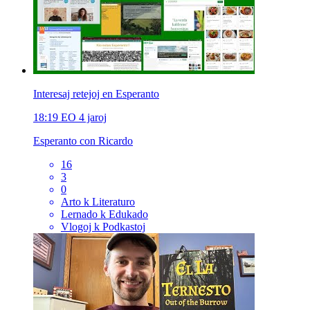
Interesaj retejoj en Esperanto
18:19
EO
4 jaroj
Esperanto con Ricardo
16
3
0
Arto k Literaturo
Lernado k Edukado
Vlogoj k Podkastoj