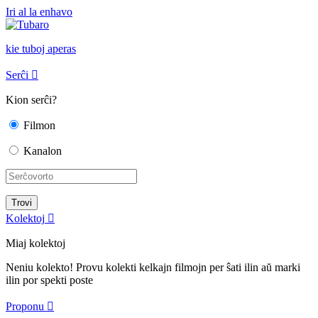
Iri al la enhavo
kie tuboj aperas
Serĉi

Kion serĉi?
Filmon
Kanalon
Kolektoj

Miaj kolektoj
Neniu kolekto! Provu kolekti kelkajn filmojn per ŝati ilin aŭ marki
ilin por spekti poste
Proponu
