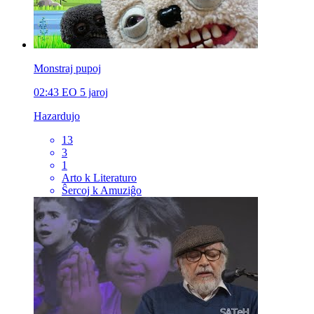
Monstraj pupoj
02:43
EO
5 jaroj
Hazardujo
13
3
1
Arto k Literaturo
Ŝercoj k Amuziĝo