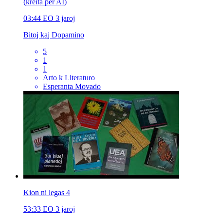
(kreita per AI)
03:44
EO
3 jaroj
Bitoj kaj Dopamino
5
1
1
Arto k Literaturo
Esperanta Movado
Kion ni legas 4
53:33
EO
3 jaroj