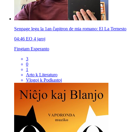
Senpage legu la 1an ĉapitron de mia romano: El La Ternesto
04:46
EO
4 jaroj
Fingtam Esperanto
3
0
1
Arto k Literaturo
Vlogoj k Podkastoj