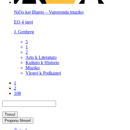
Niĉjo kaj Blanjo – Vaporonda muziko
EO
4 jaroj
J. Genberg
5
1
2
Arto k Literaturo
Kulturo k Historio
Muziko
Vlogoj k Podkastoj
1
2
108
Proponu filmon!