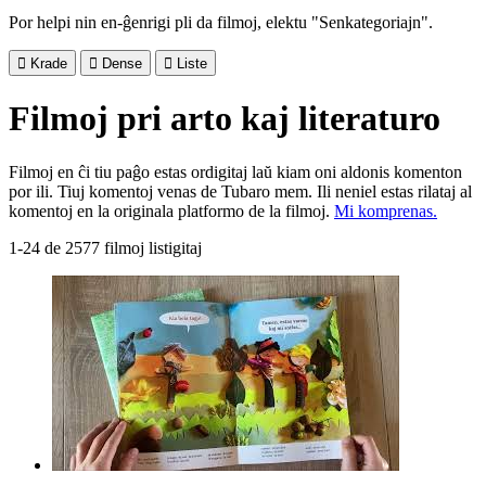
Por helpi nin en-ĝenrigi pli da filmoj, elektu "Senkategoriajn".

Krade

Dense

Liste
Filmoj pri arto kaj literaturo
Filmoj en ĉi tiu paĝo estas ordigitaj laŭ kiam oni aldonis komenton
por ili. Tiuj komentoj venas de Tubaro mem. Ili neniel estas rilataj al
komentoj en la originala platformo de la filmoj.
Mi komprenas.
1-24 de 2577 filmoj listigitaj