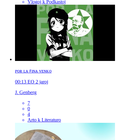
Vlogoj k Podkastoj
ᴘᴏʀ ʟᴀ ꜰɪɴᴀ ᴠᴇɴᴋᴏ
00:13
EO
2 jaroj
J. Genberg
7
0
4
Arto k Literaturo