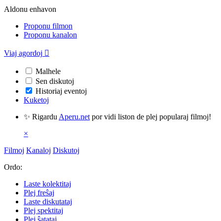
Aldonu enhavon
Proponu filmon
Proponu kanalon
Viaj agordoj

Malhele
Sen diskutoj
Historiaj eventoj
Kuketoj
✨ Rigardu
Aperu.net
por vidi liston de plej popularaj filmoj!
×
Filmoj
Kanaloj
Diskutoj
Ordo:
Laste kolektitaj
Plej freŝaj
Laste diskutataj
Plej spektitaj
Plej ŝatataj