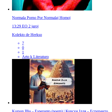
Normala Porno Por Normalaj Homoj
13:29
EO
2 jaroj
Kolekto de Herkso
7
0
1
Arto k Literaturo
Korsun Illia – Esperanto (poem) | Корсун Ілля – Есперанто