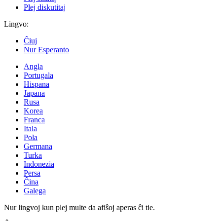
Plej diskutitaj
Lingvo:
Ĉiuj
Nur Esperanto
Angla
Portugala
Hispana
Japana
Rusa
Korea
Franca
Itala
Pola
Germana
Turka
Indonezia
Persa
Ĉina
Galega
Nur lingvoj kun plej multe da afiŝoj aperas ĉi tie.