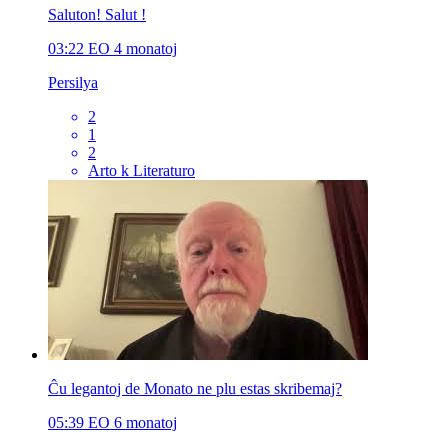
Saluton! Salut !
03:22
EO
4 monatoj
Persilya
2
1
2
Arto k Literaturo
Ĉu legantoj de Monato ne plu estas skribemaj?
05:39
EO
6 monatoj