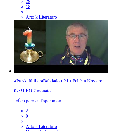
29
18
1
Arto k Literaturo
#PreskaŭLiberaBabilado • 21 • Feliĉan Novjaron
02:31
EO
7 monatoj
Joĥen parolas Esperanton
2
0
1
Arto k Literaturo