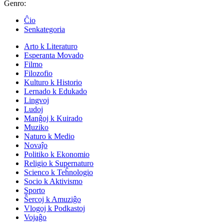
Ĝenro:
Ĉio
Senkategoria
Arto k Literaturo
Esperanta Movado
Filmo
Filozofio
Kulturo k Historio
Lernado k Edukado
Lingvoj
Ludoj
Manĝoj k Kuirado
Muziko
Naturo k Medio
Novaĵo
Politiko k Ekonomio
Religio k Supernaturo
Scienco k Teĥnologio
Socio k Aktivismo
Sporto
Ŝercoj k Amuziĝo
Vlogoj k Podkastoj
Vojaĝo