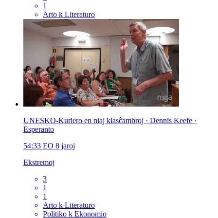
1
Arto k Literaturo
UNESKO-Kuriero en niaj klasĉambroj · Dennis Keefe ·
Esperanto
54:33
EO
8 jaroj
Ekstremoj
3
1
1
Arto k Literaturo
Politiko k Ekonomio