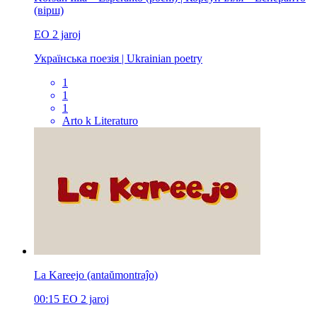
(вірш)
EO
2 jaroj
Українська поезія | Ukrainian poetry
1
1
1
Arto k Literaturo
La Kareejo (antaŭmontraĵo)
00:15
EO
2 jaroj