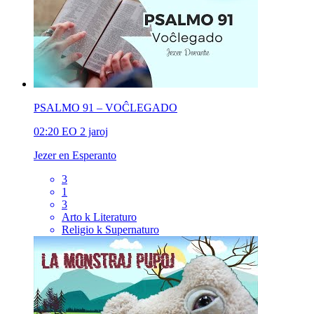
PSALMO 91 – VOĈLEGADO
02:20
EO
2 jaroj
Jezer en Esperanto
3
1
3
Arto k Literaturo
Religio k Supernaturo