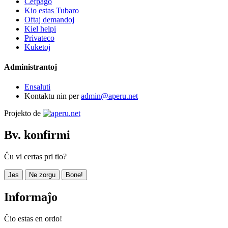
Ĉefpaĝo
Kio estas Tubaro
Oftaj demandoj
Kiel helpi
Privateco
Kuketoj
Administrantoj
Ensaluti
Kontaktu nin per
admin@aperu.net
Projekto de
Bv. konfirmi
Ĉu vi certas pri tio?
Jes
Ne zorgu
Bone!
Informaĵo
Ĉio estas en ordo!