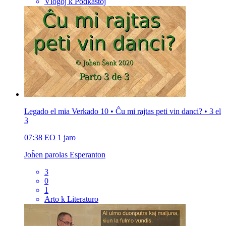
Vlogoj k Podkastoj
Legado el mia Verkado 10 • Ĉu mi rajtas peti vin danci? • 3 el
3
07:38
EO
1 jaro
Joĥen parolas Esperanton
3
0
1
Arto k Literaturo