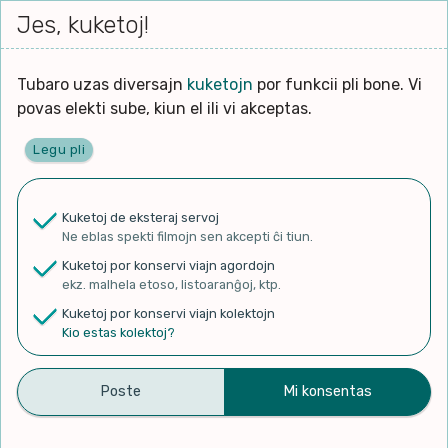
Iri




Jes, kuketoj!
Serĉi
Kolektoj
Proponu
Viaj
al
agord
la
enhavo
Tubaro uzas diversajn
kuketojn
por funkcii pli bone. Vi
povas elekti sube, kiun el ili vi akceptas.
Legu pli
kie tuboj aperas
Kuketoj de eksteraj servoj
Ne eblas spekti filmojn sen akcepti ĉi tiun.
✨ Rigardu
Aperu.net
por vidi liston
Kuketoj por konservi viajn agordojn
de plej popularaj filmoj!
ekz. malhela etoso, listoaranĝoj, ktp.
×
Kuketoj por konservi viajn kolektojn
Kio estas kolektoj?
Filmoj
Kanaloj