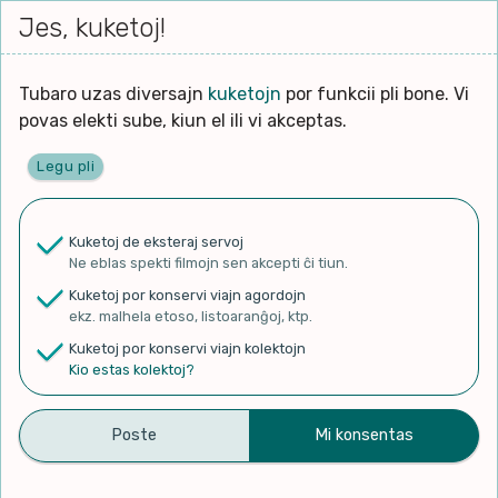
Iri




Jes, kuketoj!
Serĉi
Kolektoj
Proponu
Viaj
al
agord
la
enhavo
Tubaro uzas diversajn
kuketojn
por funkcii pli bone. Vi
povas elekti sube, kiun el ili vi akceptas.
Legu pli
kie tuboj aperas
Kuketoj de eksteraj servoj
Ne eblas spekti filmojn sen akcepti ĉi tiun.
✨ Rigardu
Aperu.net
por vidi liston
Kuketoj por konservi viajn agordojn
de plej popularaj filmoj!
ekz. malhela etoso, listoaranĝoj, ktp.
×
Kuketoj por konservi viajn kolektojn
Kio estas kolektoj?
Filmoj
Kanaloj