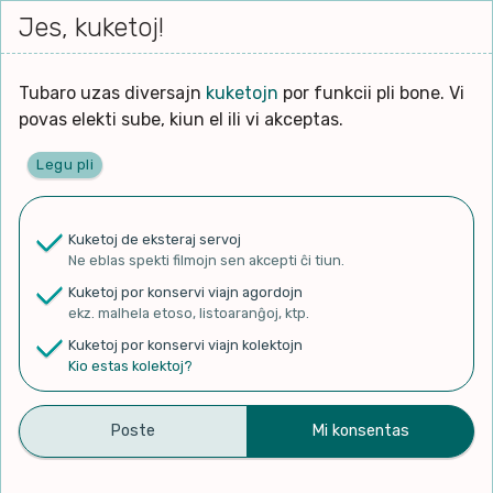
Iri




Jes, kuketoj!
Serĉi
Kolektoj
Proponu
Viaj
al
agord
la
enhavo
Tubaro uzas diversajn
kuketojn
por funkcii pli bone. Vi
povas elekti sube, kiun el ili vi akceptas.
Legu pli
kie tuboj aperas
Kuketoj de eksteraj servoj
Ne eblas spekti filmojn sen akcepti ĉi tiun.
✨ Rigardu
Aperu.net
por vidi liston
Kuketoj por konservi viajn agordojn
de plej popularaj filmoj!
ekz. malhela etoso, listoaranĝoj, ktp.
×
Kuketoj por konservi viajn kolektojn
Kio estas kolektoj?
Filmoj
Kanaloj