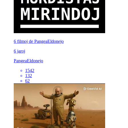
6 filmoj de PangeaEldonejo
6 jaroj
PangeaEldonejo
1542
132
62