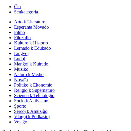
Ĉio
Senkategoria
Arto k Literaturo
Esperanta Movado
Filmo
Filozofio
Kulturo k Historio
Lernado k Edukado
Lingvoj
Ludoj
Manĝoj k Kuirado
Muziko
Naturo k Medio
Novaĵo
Politiko k Ekonomio
Religio k Supernaturo
Scienco k Teĥnologio
Socio k Aktivismo
Sporto
Ŝercoj k Amuziĝo
Vlogoj k Podkastoj
Vojaĝo