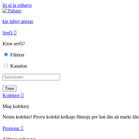
Iri al la enhavo
kie tuboj aperas
Serĉi

Kion serĉi?
Filmon
Kanalon
Kolektoj

Miaj kolektoj
Neniu kolekto! Provu kolekti kelkajn filmojn per ŝati ilin aŭ marki ilin
Proponu
