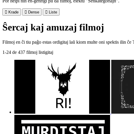
Por helpi nin en-ĝenrigi pli da filmoj, elektu "Senkategoriajn".

Krade

Dense

Liste
Ŝercaj kaj amuzaj filmoj
Filmoj en ĉi tiu paĝo estas ordigitaj laŭ kiom multe oni spektis ilin ĉe 
1-24 de 437 filmoj listigitaj