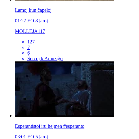
Lamoj kun ĉapeloj
01:27
EO
8 jaroj
MOLLEJA117
127
7
6
Ŝercoj k Amuziĝo
Esperantistoj iru hejmen #esperanto
03:01
EO
5 jaroj