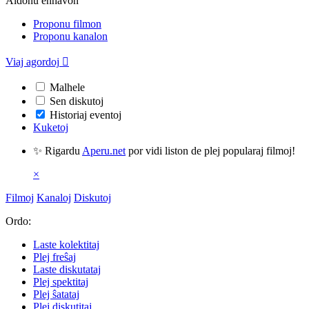
Aldonu enhavon
Proponu filmon
Proponu kanalon
Viaj agordoj

Malhele
Sen diskutoj
Historiaj eventoj
Kuketoj
✨ Rigardu
Aperu.net
por vidi liston de plej popularaj filmoj!
×
Filmoj
Kanaloj
Diskutoj
Ordo:
Laste kolektitaj
Plej freŝaj
Laste diskutataj
Plej spektitaj
Plej ŝatataj
Plej diskutitaj