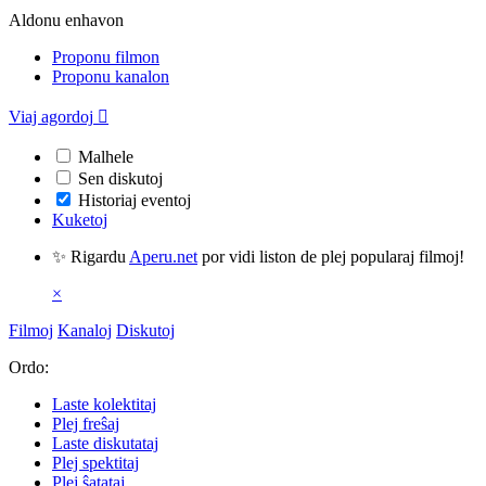
Aldonu enhavon
Proponu filmon
Proponu kanalon
Viaj agordoj

Malhele
Sen diskutoj
Historiaj eventoj
Kuketoj
✨ Rigardu
Aperu.net
por vidi liston de plej popularaj filmoj!
×
Filmoj
Kanaloj
Diskutoj
Ordo:
Laste kolektitaj
Plej freŝaj
Laste diskutataj
Plej spektitaj
Plej ŝatataj