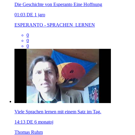
Die Geschichte von Esperanto Eine Hoffnung
01:03
DE
1 jaro
ESPERANTO - SPRACHEN_LERNEN
0
0
0
Viele Sprachen lernen mit einem Satz im Tag.
14:13
DE
6 monatoj
Thomas Ruhm