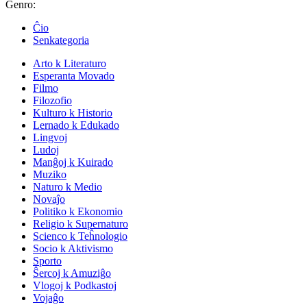
Ĝenro:
Ĉio
Senkategoria
Arto k Literaturo
Esperanta Movado
Filmo
Filozofio
Kulturo k Historio
Lernado k Edukado
Lingvoj
Ludoj
Manĝoj k Kuirado
Muziko
Naturo k Medio
Novaĵo
Politiko k Ekonomio
Religio k Supernaturo
Scienco k Teĥnologio
Socio k Aktivismo
Sporto
Ŝercoj k Amuziĝo
Vlogoj k Podkastoj
Vojaĝo