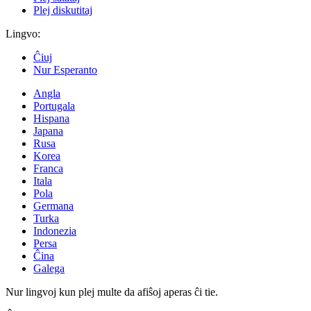
Plej diskutitaj
Lingvo:
Ĉiuj
Nur Esperanto
Angla
Portugala
Hispana
Japana
Rusa
Korea
Franca
Itala
Pola
Germana
Turka
Indonezia
Persa
Ĉina
Galega
Nur lingvoj kun plej multe da afiŝoj aperas ĉi tie.