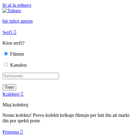
Iri al la enhavo
kie tuboj aperas
Serĉi

Kion serĉi?
Filmon
Kanalon
Kolektoj

Miaj kolektoj
Neniu kolekto! Provu kolekti kelkajn filmojn per ŝati ilin aŭ marki
ilin por spekti poste
Proponu
