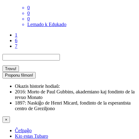
0
0
0
Lernado k Edukado
1
6
7
Proponu filmon!
Okazis historie hodiaŭ:
2016:
Morto de Paul Gubbins, akademiano kaj fondinto de la
revuo Monato
1897:
Naskiĝo de Henri Micard, fondinto de la esperantista
centro de Greziljono
×
Ĉefpaĝo
Kio estas Tubaro