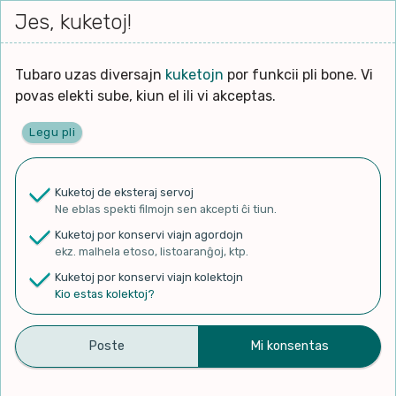
Iri




Jes, kuketoj!
Serĉi
Kolektoj
Proponu
Viaj
al
agor
la
enhavo
Tubaro uzas diversajn
kuketojn
por funkcii pli bone. Vi
kie tuboj aperas
povas elekti sube, kiun el ili vi akceptas.
Legu pli
✨ Rigardu
Aperu.net
por vidi liston
de plej popularaj filmoj!
Kuketoj de eksteraj servoj
×
Ne eblas spekti filmojn sen akcepti ĉi tiun.
Kuketoj por konservi viajn agordojn
ekz. malhela etoso, listoaranĝoj, ktp.
Kuketoj por konservi viajn kolektojn
Filmoj
Kio estas kolektoj?
Kanaloj
Diskutoj