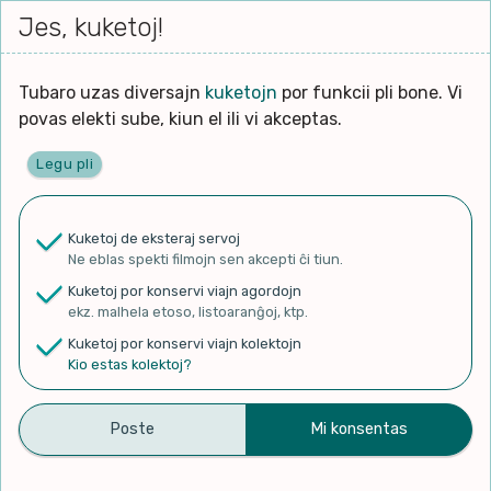
Iri




Jes, kuketoj!
Serĉi
Kolektoj
Proponu
Viaj
al
agord
la
enhavo
Tubaro uzas diversajn
kuketojn
por funkcii pli bone. Vi
povas elekti sube, kiun el ili vi akceptas.
Legu pli
kie tuboj aperas
Kuketoj de eksteraj servoj
Ne eblas spekti filmojn sen akcepti ĉi tiun.
✨ Rigardu
Aperu.net
por vidi liston
Kuketoj por konservi viajn agordojn
de plej popularaj filmoj!
ekz. malhela etoso, listoaranĝoj, ktp.
×
Kuketoj por konservi viajn kolektojn
Kio estas kolektoj?
Filmoj
Kanaloj